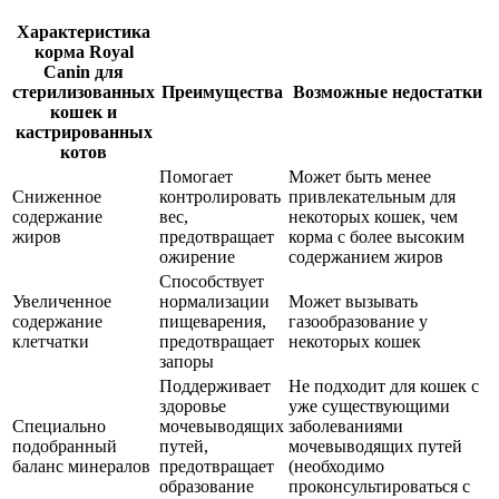
Характеристика
корма Royal
Canin для
стерилизованных
Преимущества
Возможные недостатки
кошек и
кастрированных
котов
Помогает
Может быть менее
Сниженное
контролировать
привлекательным для
содержание
вес,
некоторых кошек, чем
жиров
предотвращает
корма с более высоким
ожирение
содержанием жиров
Способствует
Увеличенное
нормализации
Может вызывать
содержание
пищеварения,
газообразование у
клетчатки
предотвращает
некоторых кошек
запоры
Поддерживает
Не подходит для кошек с
здоровье
уже существующими
Специально
мочевыводящих
заболеваниями
подобранный
путей,
мочевыводящих путей
баланс минералов
предотвращает
(необходимо
образование
проконсультироваться с