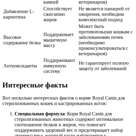
камней
ветеринаром)
Способствует
Не является панацеей от
Добавление L-
сжиганию
ожирения, необходим
карнитина
жиров
комплексный подход
Может быть
противопоказан кошкам с
Поддерживает
Высокое
заболеваниями почек
мышечную
содержание белка
(необходимо
массу
проконсультироваться с
ветеринаром)
Поддерживают
Не гарантирует полную
Антиоксиданты
иммунную
защиту от заболеваний
систему
Интересные факты
Вот несколько интересных фактов о корме Royal Canin для
стерилизованных кошек и кастрированных котов:
Специальная формула
: Корм Royal Canin для
стерилизованных животных содержит оптимальное
соотношение белков и жиров, что помогает
поддерживать здоровый вес и предотвращает набор
лишнего веса, который часто наблюдается у