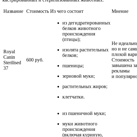
Название
Стоимость
Из чего состоит
Мнение
из дегидратированных
белков животного
происхождения
(птицы);
Не идеальн
но и не сам
изолята растительных
Royal
плохой вари
белков;
Canin
600 руб.
Стоимость
Sterilised
завышена за
пшеницы;
37
рекламы
зерновой муки;
и популярно
растительных жиров;
клетчатки.
из пшеничной муки;
муки животного
происхождения
(включая куриную,