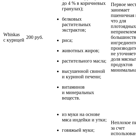
до 4 % в коричневых
Первое мес
гранулах);
занимает
пшеничная 
белковых
что для
растительных
плотоядных
экстрактов;
неприемлем
Whiskas
200 руб.
большинств
с курицей
риса;
ингредиент
производит
животных жиров;
не уточняет
доля мясны
растительного масла;
продуктов
минимальна
высушенной свиной
и куриной печени;
витаминов
и минеральных
веществ.
из муки на основе
мяса индейки и утки;
Неплохое п
за счет
говяжьей муки;
использова