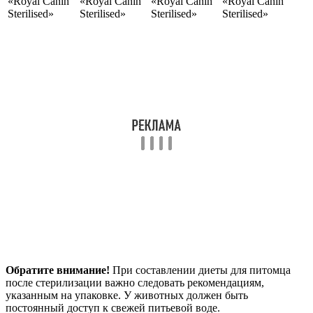
«Royal Canin
«Royal Canin
«Royal Canin
«Royal Canin
Sterilised»
Sterilised»
Sterilised»
Sterilised»
Обратите внимание!
При составлении диеты для питомца
после стерилизации важно следовать рекомендациям,
указанным на упаковке. У животных должен быть
постоянный доступ к свежей питьевой воде.