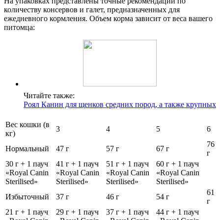
На упаковках представлены точные рекомендации по
количеству консервов и галет, предназначенных для
ежедневного кормления. Объем корма зависит от веса вашего
питомца:
Читайте также:
Роял Канин для щенков средних пород, а также крупных
Вес кошки (в
3
4
5
6
кг)
76
Нормальный
47 г
57 г
67 г
г
30 г + 1 пауч
41 г + 1 пауч
51 г + 1 пауч
60 г + 1 пауч
«Royal Canin
«Royal Canin
«Royal Canin
«Royal Canin
Sterilised»
Sterilised»
Sterilised»
Sterilised»
61
Избыточный
37 г
46 г
54 г
г
21 г + 1 пауч
29 г + 1 пауч
37 г + 1 пауч
44 г + 1 пауч