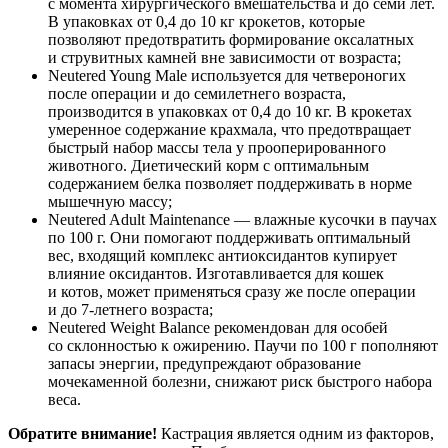
с момента хирургического вмешательства и до семи лет.
В упаковках от 0,4 до 10 кг крокетов, которые
позволяют предотвратить формирование оксалатных
и струвитных камней вне зависимости от возраста;
Neutered Young Male используется для четвероногих
после операции и до семилетнего возраста,
производится в упаковках от 0,4 до 10 кг. В крокетах
умеренное содержание крахмала, что предотвращает
быстрый набор массы тела у прооперированного
животного. Диетический корм с оптимальным
содержанием белка позволяет поддерживать в норме
мышечную массу;
Neutered Adult Maintenance — влажные кусочки в паучах
по 100 г. Они помогают поддерживать оптимальный
вес, входящий комплекс антиоксидантов купирует
влияние оксидантов. Изготавливается для кошек
и котов, может применяться сразу же после операции
и до 7-летнего возраста;
Neutered Weight Balance рекомендован для особей
со склонностью к ожирению. Паучи по 100 г пополняют
запасы энергии, предупреждают образование
мочекаменной болезни, снижают риск быстрого набора
веса.
Обратите внимание
!
Кастрация является одним из факторов,