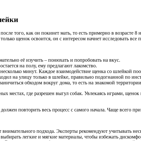
лейки
после того, как он покинет мать, то есть примерно в возрасте 
олько щенок освоится, он с интересом начнет исследовать все п
ательно её изучить – понюхать и попробовать на вкус.
остается на полу, ему предлагают лакомство.
 несколько минут. Каждое взаимодействие щенка со шлейкой по
ыходил на улицу только в шлейке, правильно подогнанной по инс
аничиться обходом вокруг дома, то есть на знакомой территории
ых местах, где разрешен выгул собак. Увлекаясь играми, щенок
 должен повторить весь процесс с самого начала. Чаще всего п
 внимательного подхода. Эксперты рекомендуют учитывать неск
ыбирать легкие и мягкие материалы, чтобы избежать дискомфор