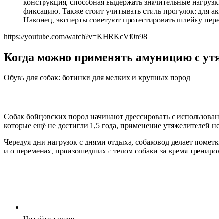
конструкция, способная выдержать значительные нагруз
фиксацию. Также стоит учитывать стиль прогулок: для а
Наконец, эксперты советуют протестировать шлейку пере
https://youtube.com/watch?v=KHRKcVf0n98
Когда можно применять амуницию с ут
Обувь для собак: ботинки для мелких и крупных пород
Собак бойцовских пород начинают дрессировать с использован
которые ещё не достигли 1,5 года, применение утяжелителей н
Чередуя дни нагрузок с днями отдыха, собаковод делает помет
и о переменах, произошедших с телом собаки за время трениро
Читайте также: