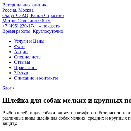
Ветеринарная клиника
Россия, Москва
Округ СЗАО, Район Строгино
Метро:
Строгино
0.6 км
+7 (495) 230-17-...
– показать
Время работы: Круглосуточно
Услуги и Цены
Фото
Акции
Специалисты
Отзывы
Прайс-лист
3D-тур
Описание и контакты
Блог
›
Шлейка для собак мелких и крупных по
Выбор шлейки для собаки влияет на комфорт и безопасность пит
различные виды шлейк для собак мелких, средних и крупных п
защиту.