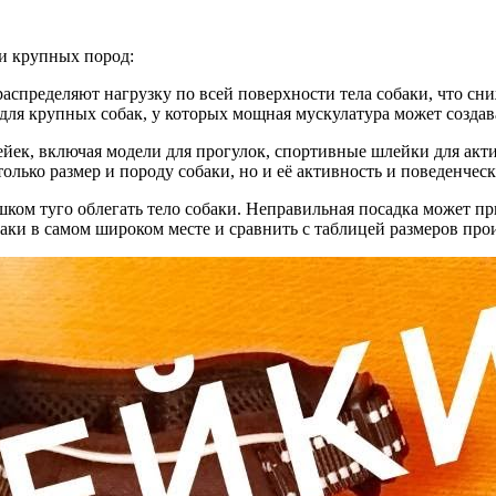
 и крупных пород:
распределяют нагрузку по всей поверхности тела собаки, что сн
е для крупных собак, у которых мощная мускулатура может создав
ейек, включая модели для прогулок, спортивные шлейки для ак
лько размер и породу собаки, но и её активность и поведенчес
шком туго облегать тело собаки. Неправильная посадка может п
баки в самом широком месте и сравнить с таблицей размеров про