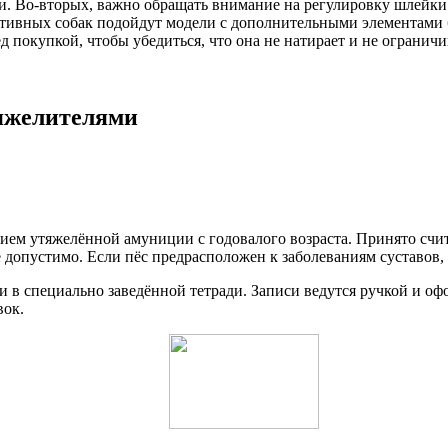
ки. Во-вторых, важно обращать внимание на регулировку шлейки
ктивных собак подойдут модели с дополнительными элементами 
д покупкой, чтобы убедиться, что она не натирает и не огранич
яжелителями
ием утяжелённой амуниции с годовалого возраста. Принято счит
е допустимо. Если пёс предрасположен к заболеваниям суставов,
ки в специально заведённой тетради. Записи ведутся ручкой и о
вок.