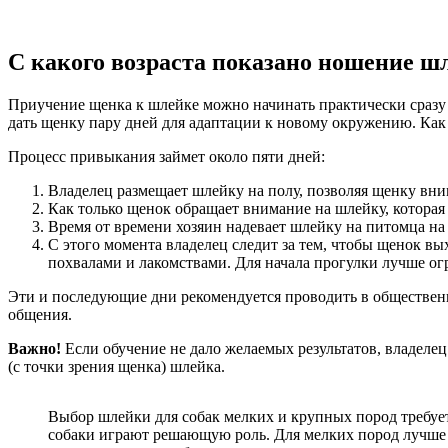
С какого возраста показано ношение ш
Приучение щенка к шлейке можно начинать практически сразу 
дать щенку пару дней для адаптации к новому окружению. Как т
Процесс привыкания займет около пяти дней:
Владелец размещает шлейку на полу, позволяя щенку вним
Как только щенок обращает внимание на шлейку, которая 
Время от времени хозяин надевает шлейку на питомца на
С этого момента владелец следит за тем, чтобы щенок в
похвалами и лакомствами. Для начала прогулки лучше огр
Эти и последующие дни рекомендуется проводить в общественн
общения.
Важно!
Если обучение не дало желаемых результатов, владелец
(с точки зрения щенка) шлейка.
Выбор шлейки для собак мелких и крупных пород требует
собаки играют решающую роль. Для мелких пород лучше в