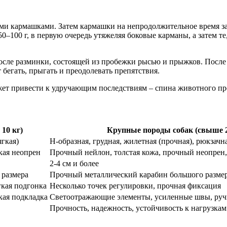
тыми кармашками. Затем кармашки на непродолжительное время 
50–100 г, в первую очередь утяжеляя боковые карманы, а затем т
сле разминки, состоящей из пробежки рысью и прыжков. После 
 бегать, прыгать и преодолевать препятствия.
ет привести к удручающим последствиям – спина животного прог
10 кг)
Крупные породы собак (свыше 2
ягкая)
Н-образная, грудная, жилетная (прочная), рюкзачн
кая неопрен
Прочный нейлон, толстая кожа, прочный неопрен
2-4 см и более
 размера
Прочный металлический карабин большого разме
гкая подгонка
Несколько точек регулировки, прочная фиксация
кая подкладка
Светоотражающие элементы, усиленные швы, ручк
Прочность, надежность, устойчивость к нагрузкам