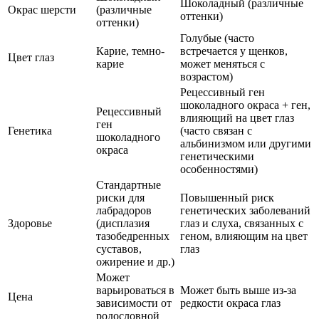
Шоколадный (различные
Окрас шерсти
(различные
оттенки)
оттенки)
Голубые (часто
Карие, темно-
встречается у щенков,
Цвет глаз
карие
может меняться с
возрастом)
Рецессивный ген
шоколадного окраса + ген,
Рецессивный
влияющий на цвет глаз
ген
Генетика
(часто связан с
шоколадного
альбинизмом или другими
окраса
генетическими
особенностями)
Стандартные
риски для
Повышенный риск
лабрадоров
генетических заболеваний
Здоровье
(дисплазия
глаз и слуха, связанных с
тазобедренных
геном, влияющим на цвет
суставов,
глаз
ожирение и др.)
Может
варьироваться в
Может быть выше из-за
Цена
зависимости от
редкости окраса глаз
родословной