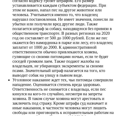
согласно кодексу грозит штрафом. Его размер
устанавливается каждым субъектом федерации. При
этом не важно, напал пес на другое животное или
человека. Учитывается именно то, что владелец
нарушил постановления. Не имеет значения, понесли ли
убытки или получили вред другие люди. Также
полагается штраф за собаку, находящуюся без привязи в
общественном транспорте. В разных регионах на 2020
год он составляет от 500 до 1000 рублей. Если же пес
окажется без намордника в парке или лесу, его владелец
заплатит от 1000 до 2000. К административной
ответственности обычно привлекаются хозяева,
гуляющие со своими питомцами ночью, если те будят
соседей громким лаем. Также подают жалобы на
владельцев, не убирающих экскременты за своими
псами. Значительный штраф налагается на того, кто
выводит собак на улицу в пьяном виде.
Уголовное наказание ждет тех, чьи питомцы совершили
нападение. Оценивается степень вреда здоровью.
Ответственность не снимается с владельца, если пес
кинулся на кого-то случайно, несмотря на запреты
хозяина. В таком случае хозяина могут арестовать и
заключить под стражу. Кроме штрафа суд назначает и
иные наказания, в частности человека могут лишить
свободы или приговорить к исправительным работам на