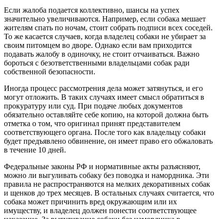
Если жалоба подается коллективно, шансы на успех
значительно увеличиваются. Например, если собака мешает
жителям спать по ночам, стоит собрать подписи всех соседей.
То же касается случаев, когда владелец собаки не убирает за
своим питомцем во дворе. Однако если вам приходится
подавать жалобу в одиночку, не стоит отчаиваться. Важно
бороться с безответственными владельцами собак ради
собственной безопасности.
Иногда процесс рассмотрения дела может затянуться, и его
могут отложить. В таких случаях имеет смысл обратиться в
прокуратуру или суд. При подаче любых документов
обязательно оставляйте себе копию, на которой должна быть
отметка о том, что оригинал принят представителем
соответствующего органа. После того как владельцу собаки
будет предъявлено обвинение, он имеет право его обжаловать
в течение 10 дней.
Федеральные законы РФ и нормативные акты разъясняют,
можно ли выгуливать собаку без поводка и намордника. Эти
правила не распространяются на мелких декоративных собак
и щенков до трех месяцев. В остальных случаях считается, что
собака может причинить вред окружающим или их
имуществу, и владелец должен понести соответствующее