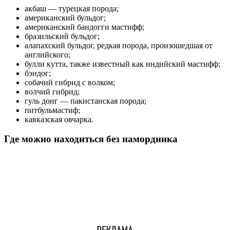
акбаш — турецкая порода;
американский бульдог;
американский бандогги мастифф;
бразильский бульдог;
алапахский бульдог, редкая порода, произошедшая от
английского;
булли кутта, также известный как индийский мастифф;
бэндог;
собачий гибрид с волком;
волчий гибрид;
гуль донг — пакистанская порода;
питбульмастиф;
кавказская овчарка.
Где можно находиться без намордника