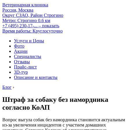
Ветеринарная клиника
Россия, Москва
Округ СЗАО, Район Строгино
Метро:
Строгино
0.6 км
+7 (495) 230-17-...
– показать
Время работы: Круглосуточно
Услуги и Цены
Фото
Акции
Специалисты
Отзывы
Прайс-лист
3D-тур
Описание и контакты
Блог
›
Штраф за собаку без намордника
согласно КоАП
Вопрос выгула собак без намордника становится актуальным
из-за увеличения инцидентов с участием домашних