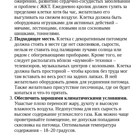
ожирению, развитию сердечно-сосудистых заболеваний
и проблем с ЖКТ. Ежедневно кролик должен гулять за
пределами клетки хотя бы час, желательно его
выгуливать на свежем воздухе. Клетка должна быть
оборудована игрушками для активных действий –
мячами, лестницами, еловыми или сосновыми
шишками, тоннелями.
Подходящее место.
Клетка с декоративным питомцем
должна стоять в месте где нет сквозняков, сырости,
нельзя ее ставить под палящими лучами солнца или
рядом с обогревающими приборами. Кроме того, не
следует располагать вблизи «шумной» техники –
телевизоров, музыкальных центров с колонками. Клетка
должна быть просторной – чтобы кролик без труда мог
там вставать во весь рост на задних лапках. В ней
желательно оборудовать домик для уединения питомца.
Также желательно присутствие песочницы, где он будет
копаться и что-то прятать.
Обеспечить хорошими климатическими условиями.
Ушастые плохо переносят жару, духоту и высокую
влажность воздуха. Недопустима для них сырость и
высокое содержание углекислого газа. Как можно чаще
проветривайте помещение, не допуская попадания
сквозняка на питомца. Оптимальная температура
содержания – 18–20 градусов.