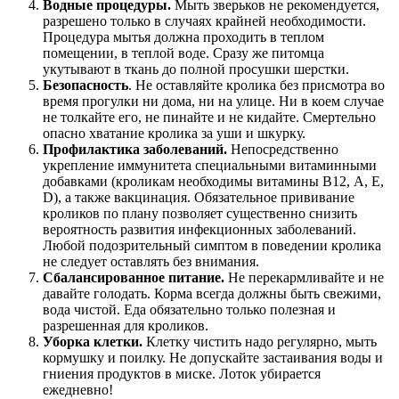
Водные процедуры.
Мыть зверьков не рекомендуется,
разрешено только в случаях крайней необходимости.
Процедура мытья должна проходить в теплом
помещении, в теплой воде. Сразу же питомца
укутывают в ткань до полной просушки шерстки.
Безопасность
. Не оставляйте кролика без присмотра во
время прогулки ни дома, ни на улице. Ни в коем случае
не толкайте его, не пинайте и не кидайте. Смертельно
опасно хватание кролика за уши и шкурку.
Профилактика заболеваний.
Непосредственно
укрепление иммунитета специальными витаминными
добавками (кроликам необходимы витамины В12, А, Е,
D), а также вакцинация. Обязательное прививание
кроликов по плану позволяет существенно снизить
вероятность развития инфекционных заболеваний.
Любой подозрительный симптом в поведении кролика
не следует оставлять без внимания.
Сбалансированное питание.
Не перекармливайте и не
давайте голодать. Корма всегда должны быть свежими,
вода чистой. Еда обязательно только полезная и
разрешенная для кроликов.
Уборка клетки.
Клетку чистить надо регулярно, мыть
кормушку и поилку. Не допускайте застаивания воды и
гниения продуктов в миске. Лоток убирается
ежедневно!