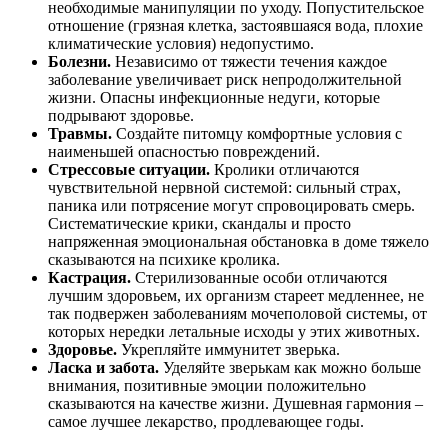
необходимые манипуляции по уходу. Попустительское
отношение (грязная клетка, застоявшаяся вода, плохие
климатические условия) недопустимо.
Болезни.
Независимо от тяжести течения каждое
заболевание увеличивает риск непродолжительной
жизни. Опасны инфекционные недуги, которые
подрывают здоровье.
Травмы.
Создайте питомцу комфортные условия с
наименьшей опасностью повреждений.
Стрессовые ситуации.
Кролики отличаются
чувствительной нервной системой: сильный страх,
паника или потрясение могут спровоцировать смерь.
Систематические крики, скандалы и просто
напряженная эмоциональная обстановка в доме тяжело
сказываются на психике кролика.
Кастрация.
Стерилизованные особи отличаются
лучшим здоровьем, их организм стареет медленнее, не
так подвержен заболеваниям мочеполовой системы, от
которых нередки летальные исходы у этих животных.
Здоровье.
Укрепляйте иммунитет зверька.
Ласка и забота.
Уделяйте зверькам как можно больше
внимания, позитивные эмоции положительно
сказываются на качестве жизни. Душевная гармония –
самое лучшее лекарство, продлевающее годы.