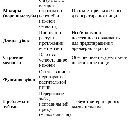
6 пар (по 3 с
каждой
Моляры
стороны на
Плоские, предназначены
(коренные зубы)
верхней и
для перетирания пищи.
нижней
челюсти)
Постоянно
Необходимость
растут на
постоянного стачивания
Длина зубов
протяжении
для предотвращения
всей жизни
чрезмерного роста.
Верхняя
Строение
Обеспечивает эффективное
челюсть шире
челюсти
перетирание пищи.
нижней
Откусывание и
перетирание
Функция зубов
растительной
пищи
Переросшие
зубы,
Проблемы с
Требуют ветеринарного
неправильный
зубами
вмешательства.
прикус
(мальокклюзия)