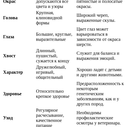
Окрас
допускаются все
пятнистые и полосатые
цвета и узоры
окрасы.
Крупная,
Широкий череп,
Голова
клиновидной
выраженные скулы.
формы
Цвет глаз может
Большие, круглые,
варьироваться в
Глаза
выразительные
зависимости от окраса
шерсти.
Длинный,
Служит для баланса и
Хвост
пушистый,
выражения эмоций.
сужается к концу
Дружелюбный,
Хорошо ладят с детьми
Характер
игривый,
и другими животными.
общительный
Предрасположенность к
некоторым
Относительно
Здоровье
генетическим
крепкое здоровье
заболеваниям, как и у
других пород.
Регулярное
Необходимы
расчесывание,
Уход
профилактические
качественное
осмотры у ветеринара.
питание