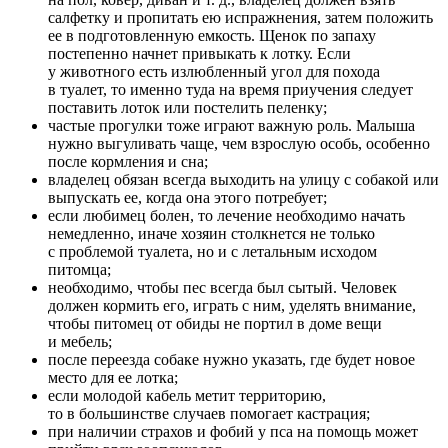
салфетку и пропитать ею испражнения, затем положить
ее в подготовленную емкость. Щенок по запаху
постепенно начнет привыкать к лотку. Если
у животного есть излюбленный угол для похода
в туалет, то именно туда на время приучения следует
поставить лоток или постелить пеленку;
частые прогулки тоже играют важную роль. Малыша
нужно выгуливать чаще, чем взрослую особь, особенно
после кормления и сна;
владелец обязан всегда выходить на улицу с собакой или
выпускать ее, когда она этого потребует;
если любимец болен, то лечение необходимо начать
немедленно, иначе хозяин столкнется не только
с проблемой туалета, но и с летальным исходом
питомца;
необходимо, чтобы пес всегда был сытый. Человек
должен кормить его, играть с ним, уделять внимание,
чтобы питомец от обиды не портил в доме вещи
и мебель;
после переезда собаке нужно указать, где будет новое
место для ее лотка;
если молодой кабель метит территорию,
то в большинстве случаев помогает кастрация;
при наличии страхов и фобий у пса на помощь может