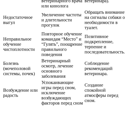
ветеринарного врача
ветеринара).
или кинолога
Обращать внимание
Увеличение частоты
Недостаточное
на сигналы собаки о
и длительности
выгул
необходимости в
прогулок
туалет.
Повторное обучение
Позитивное
Неправильное
командам “Место” и
подкрепление,
обучение
“Гулять”, поощрение
терпение и
чистоплотности
правильного
последовательность.
поведения
Ветеринарный
Болезнь
Соблюдение
осмотр, лечение
(мочеполовой
рекомендаций
основного
системы, почек)
ветеринара.
заболевания
Успокаивающие
Создание
игры перед сном,
Возбуждение или
спокойной
исключение
радость
атмосферы перед
возбуждающих
сном.
факторов перед сном