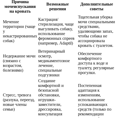
Причина
Возможные
Дополнительные
мочеиспускания
решения
советы
на кровать
Тщательная уборка
Кастрация/
Мечение
мочи специальными
стерилизация, чаще
территории (чаще
средствами,
выгуливать собаку,
у
удаляющими запах,
использование
некастрированных
чтобы собака не
феромонных спреев
собак)
ассоциировала
(например, Adaptil)
кровать с туалетом.
Ветеринарный
Обеспечение
Недержание мочи
осмотр,
комфортного
(связано с
медикаментозное
доступа к воде и
возрастом,
лечение,
туалету, регулярные
болезнями)
специальные
прогулки.
подгузники
Создание
комфортной и
Постепенная
безопасной
адаптация к
Стресс, тревога
обстановки,
изменениям,
(разлука, переезд,
игрушки-
использование
новые члены
заместители,
успокаивающих
семьи)
дрессировка,
средств (только по
консультация
рекомендации