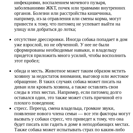
инфекциями, воспалением мочевого пузыря,
заболеваниями ЖКТ, почек или травмами внутренних
органов. Болезни или расстройства кишечника,
например, из-за отравления или смены корма, могут
привести к тому, что питомец не успевает выйти на
улицу или добраться до лотка;
отсутствие дрессировки. Иногда собака попадает в дом
уже взрослой, но не обученной. У нее не были
сформированы необходимые навыки, и владельцу
придется приложить много усилий, чтобы восполнить
этот пробел;
обида и месть. Животное может таким образом мстить
хозяину за недостаток внимания, выговор или жестокое
обращение. В таких случаях собака может писать на
диван или кровать хозяина, а также оставлять свои
следы в этих местах. Например, если питомец долго
оставался один, это также может стать причиной его
плохого поведения;
стресс. Переезд, смена владельца, громкие звуки,
появление нового члена семьи — все эти факторы могут
вызвать у собаки стресс, что приведет к тому, что она
будет писать или гадить в доме в неподобающих местах.
Также собака может испытывать страх по каким-либо