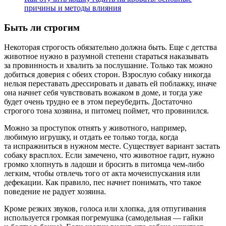
причины и методы влияния
Быть ли строгим
Некоторая строгость обязательно должна быть. Еще с детства
животное нужно в разумной степени стараться наказывать
за провинность и хвалить за послушание. Только так можно
добиться доверия с обеих сторон. Взрослую собаку никогда
нельзя переставать дрессировать и давать ей поблажку, иначе
она начнет себя чувствовать вожаком в доме, и тогда уже
будет очень трудно ее в этом переубедить. Достаточно
строгого тона хозяина, и питомец поймет, что провинился.
Можно за проступок отнять у животного, например,
любимую игрушку, и отдать ее только тогда, когда
та испражниться в нужном месте. Существует вариант застать
собаку врасплох. Если замечено, что животное гадит, нужно
громко хлопнуть в ладоши и бросить в питомца чем-либо
легким, чтобы отвлечь того от акта мочеиспускания или
дефекации. Как правило, пес начнет понимать, что такое
поведение не радует хозяина.
Кроме резких звуков, голоса или хлопка, для отпугивания
используется громкая погремушка (самодельная — гайки