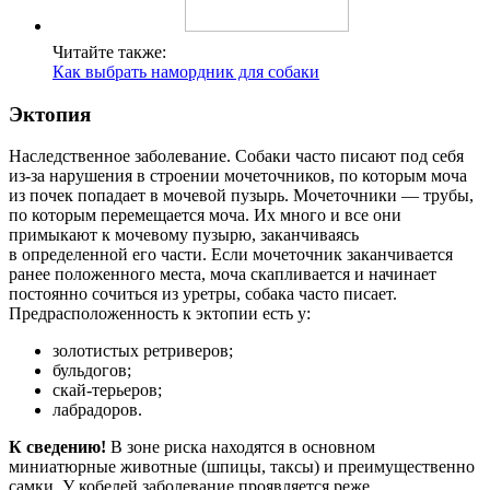
Читайте также:
Как выбрать намордник для собаки
Эктопия
Наследственное заболевание. Собаки часто писают под себя
из-за нарушения в строении мочеточников, по которым моча
из почек попадает в мочевой пузырь. Мочеточники — трубы,
по которым перемещается моча. Их много и все они
примыкают к мочевому пузырю, заканчиваясь
в определенной его части. Если мочеточник заканчивается
ранее положенного места, моча скапливается и начинает
постоянно сочиться из уретры, собака часто писает.
Предрасположенность к эктопии есть у:
золотистых ретриверов;
бульдогов;
скай-терьеров;
лабрадоров.
К сведению!
В зоне риска находятся в основном
миниатюрные животные (шпицы, таксы) и преимущественно
самки. У кобелей заболевание проявляется реже.