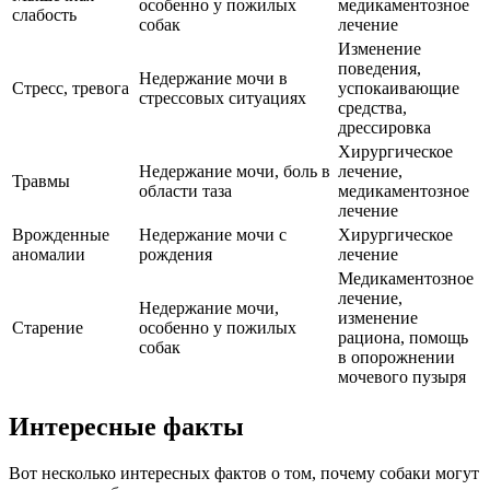
особенно у пожилых
медикаментозное
слабость
собак
лечение
Изменение
поведения,
Недержание мочи в
Стресс, тревога
успокаивающие
стрессовых ситуациях
средства,
дрессировка
Хирургическое
Недержание мочи, боль в
лечение,
Травмы
области таза
медикаментозное
лечение
Врожденные
Недержание мочи с
Хирургическое
аномалии
рождения
лечение
Медикаментозное
лечение,
Недержание мочи,
изменение
Старение
особенно у пожилых
рациона, помощь
собак
в опорожнении
мочевого пузыря
Интересные факты
Вот несколько интересных фактов о том, почему собаки могут