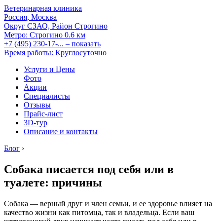
Ветеринарная клиника
Россия, Москва
Округ СЗАО, Район Строгино
Метро:
Строгино
0.6 км
+7 (495) 230-17-...
– показать
Время работы: Круглосуточно
Услуги и Цены
Фото
Акции
Специалисты
Отзывы
Прайс-лист
3D-тур
Описание и контакты
Блог
›
Собака писается под себя или в
туалете: причины
Собака — верный друг и член семьи, и ее здоровье влияет на
качество жизни как питомца, так и владельца. Если ваш