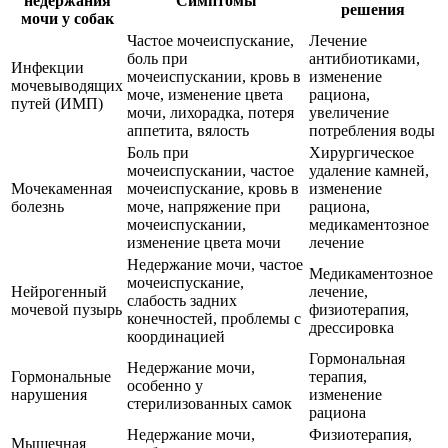
недержания
Симптомы
решения
мочи у собак
Частое мочеиспускание,
Лечение
боль при
антибиотиками,
Инфекции
мочеиспускании, кровь в
изменение
мочевыводящих
моче, изменение цвета
рациона,
путей (ИМП)
мочи, лихорадка, потеря
увеличение
аппетита, вялость
потребления воды
Боль при
Хирургическое
мочеиспускании, частое
удаление камней,
Мочекаменная
мочеиспускание, кровь в
изменение
болезнь
моче, напряжение при
рациона,
мочеиспускании,
медикаментозное
изменение цвета мочи
лечение
Недержание мочи, частое
Медикаментозное
мочеиспускание,
Нейрогенный
лечение,
слабость задних
мочевой пузырь
физиотерапия,
конечностей, проблемы с
дрессировка
координацией
Гормональная
Недержание мочи,
Гормональные
терапия,
особенно у
нарушения
изменение
стерилизованных самок
рациона
Недержание мочи,
Физиотерапия,
Мышечная