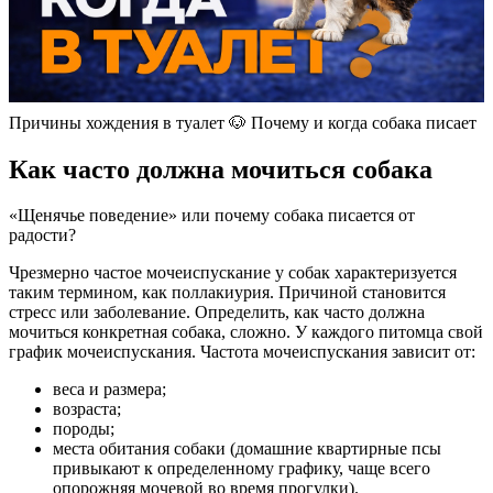
Причины хождения в туалет 🐶 Почему и когда собака писает
Как часто должна мочиться собака
«Щенячье поведение» или почему собака писается от
радости?
Чрезмерно частое мочеиспускание у собак характеризуется
таким термином, как поллакиурия. Причиной становится
стресс или заболевание. Определить, как часто должна
мочиться конкретная собака, сложно. У каждого питомца свой
график мочеиспускания. Частота мочеиспускания зависит от:
веса и размера;
возраста;
породы;
места обитания собаки (домашние квартирные псы
привыкают к определенному графику, чаще всего
опорожняя мочевой во время прогулки).