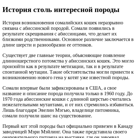
История столь интересной породы
История возникновения сомалийских кошек неразрывно
связана с абиссинской породой. Сомали появились в
результате скрещивания с абиссинцами, что делает их
близкими родственниками. Основное различие заключается в
длине шерсти и разнообразии ее оттенков.
Существует две главные теории, объясняющие появление
длинношерстного потомства у абиссинских кошек. Это могло
произойти как в результате метизации, так и в результате
спонтанной мутации. Такие обстоятельства могли привести к
возникновению нового гена у котят уже известной породы.
Сомали впервые были зафиксированы в США, а свое
название и описание порода получила только в 1960 году. До
1970 года абиссинские кошки с длинной шерстью считались
нежелательными мутантами, и от них стремились избавиться.
Лишь благодаря Эвелин Мэгью, владелице питомника,
сомали получили шанс на существование.
Первый кот этой породы был официально привезен в Канаду
заводчицей Мэри Мэйлинг. Она также представила своего
очаровательного питомца на выставке, где он завоевал