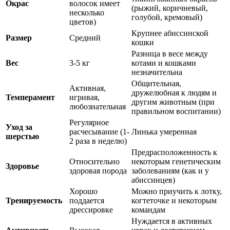
Окрас
волосок имеет
(рыжий, коричневый,
несколько
голубой, кремовый)
цветов)
Крупнее абиссинской
Размер
Средний
кошки
Разница в весе между
Вес
3-5 кг
котами и кошками
незначительна
Общительная,
Активная,
дружелюбная к людям и
Темперамент
игривая,
другим животным (при
любознательная
правильном воспитании)
Регулярное
Уход за
расчесывание (1-
Линька умеренная
шерстью
2 раза в неделю)
Предрасположенность к
Относительно
некоторым генетическим
Здоровье
здоровая порода
заболеваниям (как и у
абиссинцев)
Хорошо
Можно приучить к лотку,
Тренируемость
поддается
когтеточке и некоторым
дрессировке
командам
Нуждается в активных