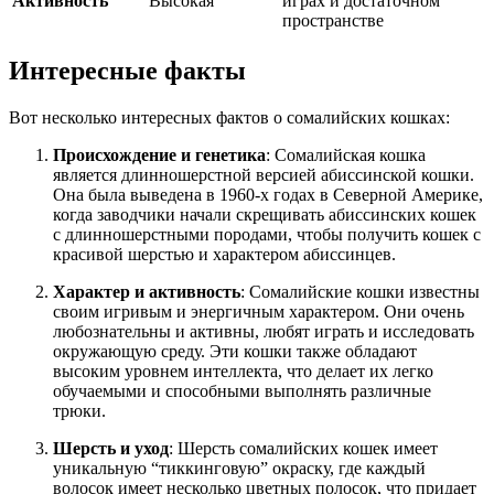
Активность
Высокая
играх и достаточном
пространстве
Интересные факты
Вот несколько интересных фактов о сомалийских кошках:
Происхождение и генетика
: Сомалийская кошка
является длинношерстной версией абиссинской кошки.
Она была выведена в 1960-х годах в Северной Америке,
когда заводчики начали скрещивать абиссинских кошек
с длинношерстными породами, чтобы получить кошек с
красивой шерстью и характером абиссинцев.
Характер и активность
: Сомалийские кошки известны
своим игривым и энергичным характером. Они очень
любознательны и активны, любят играть и исследовать
окружающую среду. Эти кошки также обладают
высоким уровнем интеллекта, что делает их легко
обучаемыми и способными выполнять различные
трюки.
Шерсть и уход
: Шерсть сомалийских кошек имеет
уникальную “тиккинговую” окраску, где каждый
волосок имеет несколько цветных полосок, что придает