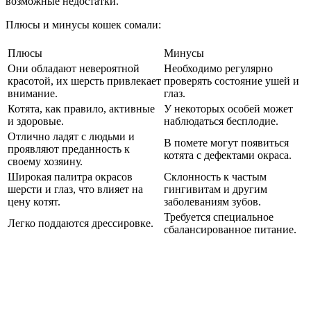
возможные недостатки.
Плюсы и минусы кошек сомали:
Плюсы
Минусы
Они обладают невероятной
Необходимо регулярно
красотой, их шерсть привлекает
проверять состояние ушей и
внимание.
глаз.
Котята, как правило, активные
У некоторых особей может
и здоровые.
наблюдаться бесплодие.
Отлично ладят с людьми и
В помете могут появиться
проявляют преданность к
котята с дефектами окраса.
своему хозяину.
Широкая палитра окрасов
Склонность к частым
шерсти и глаз, что влияет на
гингивитам и другим
цену котят.
заболеваниям зубов.
Требуется специальное
Легко поддаются дрессировке.
сбалансированное питание.