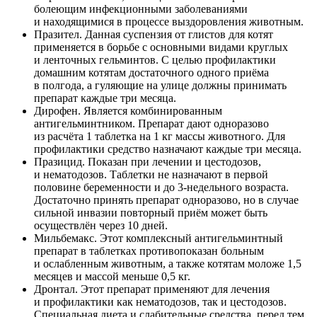
болеющим инфекционными заболеваниями
и находящимися в процессе выздоровления животным.
Празител. Данная суспензия от глистов для котят
применяется в борьбе с основными видами круглых
и ленточных гельминтов. С целью профилактики
домашним котятам достаточного одного приёма
в полгода, а гуляющие на улице должны принимать
препарат каждые три месяца.
Дирофен. Является комбинированным
антигельминтником. Препарат дают одноразово
из расчёта 1 таблетка на 1 кг массы животного. Для
профилактики средство назначают каждые три месяца.
Празицид. Показан при лечении и цестодозов,
и нематодозов. Таблетки не назначают в первой
половине беременности и до 3-недельного возраста.
Достаточно принять препарат одноразово, но в случае
сильной инвазии повторный приём может быть
осуществлён через 10 дней.
Мильбемакс. Этот комплексный антигельминтный
препарат в таблетках противопоказан больным
и ослабленным животным, а также котятам моложе 1,5
месяцев и массой меньше 0,5 кг.
Дронтал. Этот препарат применяют для лечения
и профилактики как нематодозов, так и цестодозов.
Специальная диета и слабительные средства, перед тем