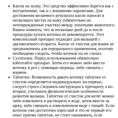
Капли на холку. Это средство эффективно борется как с
внутренними, так и с внешними паразитами. Для
достижения желаемого результата капли наносят в
нескольких местах на кожу (обязательно на
неповрежденные участки) между лопатками животного.
Важно помнить, что за несколько дней до и после
процедуры купать котенка не рекомендуется. Этот
комплексный препарат подходит для малышей с
двухмесячного возраста. Капли от глистов для кошек не
предназначены для перорального применения, поэтому
необходимо следить, чтобы котенок их не слизал.
Суспензии. Перед использованием обязательно
взболтайте препарат. Затем его можно либо ввести
котенку в рот с помощью шприца, либо смешать с
кормом.
Таблетки. Возможность давать котенку таблетки от
глистов определяется индивидуально: во-первых,
следует строго следовать инструкции к препарату, а во-
вторых, учитывать физиологические особенности
развития малыша. Таблетки от глистов для котят можно
либо измельчить и растворить в воде, затем ввести за
щеку, либо смешать в измельченном виде с пищей. Если
котенок уже достаточно взрослый и это не первый его
опыт приема таблеток, не стоит паниковать, если