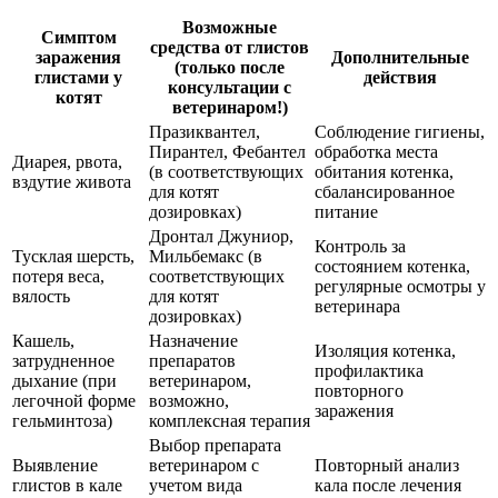
Возможные
Симптом
средства от глистов
заражения
Дополнительные
(только после
глистами у
действия
консультации с
котят
ветеринаром!)
Празиквантел,
Соблюдение гигиены,
Пирантел, Фебантел
обработка места
Диарея, рвота,
(в соответствующих
обитания котенка,
вздутие живота
для котят
сбалансированное
дозировках)
питание
Дронтал Джуниор,
Контроль за
Тусклая шерсть,
Мильбемакс (в
состоянием котенка,
потеря веса,
соответствующих
регулярные осмотры у
вялость
для котят
ветеринара
дозировках)
Кашель,
Назначение
Изоляция котенка,
затрудненное
препаратов
профилактика
дыхание (при
ветеринаром,
повторного
легочной форме
возможно,
заражения
гельминтоза)
комплексная терапия
Выбор препарата
Выявление
ветеринаром с
Повторный анализ
глистов в кале
учетом вида
кала после лечения