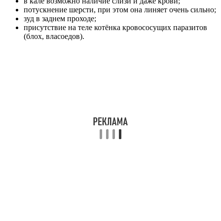
в кале возможно наличие слизи и даже крови;
потускнение шерсти, при этом она линяет очень сильно;
зуд в заднем проходе;
присутствие на теле котёнка кровососущих паразитов
(блох, власоедов).