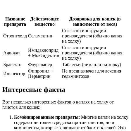
Название
Действующее
Дозировка для кошек (в
препарата
вещество
зависимости от веса)
Согласно инструкции
Стронгхолд
Селамектин
производителя (обычно капля
на холку)
Согласно инструкции
Имидаклоприд
Адвокат
производителя (обычно капля
+ Моксидектин
на холку)
Бравекто
Флураланер
Таблетки (не капли на холку)
Фипронил +
Не предназначен для лечения
Инспектор
Перметрин
гельминтозов
Интересные факты
Вот несколько интересных фактов о каплях на холку от
глистов для кошек:
Комбинированные препараты
: Многие капли на холку
содержат не только средства против глистов, но и
компоненты, которые защищают от блох и клещей. Это