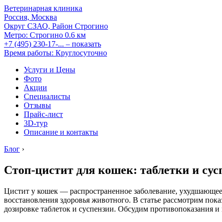
Ветеринарная клиника
Россия, Москва
Округ СЗАО, Район Строгино
Метро:
Строгино
0.6 км
+7 (495) 230-17-...
– показать
Время работы: Круглосуточно
Услуги и Цены
Фото
Акции
Специалисты
Отзывы
Прайс-лист
3D-тур
Описание и контакты
Блог
›
Стоп-цистит для кошек: таблетки и сус
Цистит у кошек — распространенное заболевание, ухудшающее 
восстановления здоровья животного. В статье рассмотрим пока
дозировке таблеток и суспензии. Обсудим противопоказания 