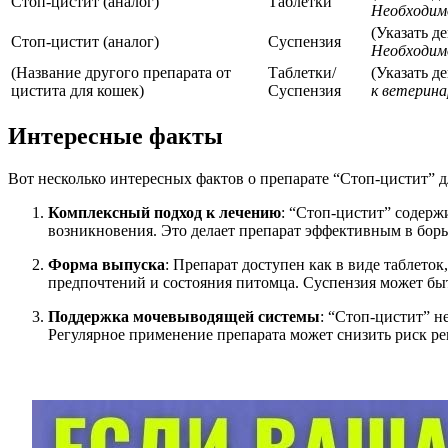
Стоп-цистит (аналог)
Таблетки
Необходимо
(Указать д
Стоп-цистит (аналог)
Суспензия
Необходимо
(Название другого препарата от
Таблетки/
(Указать д
цистита для кошек)
Суспензия
к ветерина
Интересные факты
Вот несколько интересных фактов о препарате “Стоп-цистит” д
Комплексный подход к лечению
: “Стоп-цистит” содерж
возникновения. Это делает препарат эффективным в бор
Форма выпуска
: Препарат доступен как в виде таблето
предпочтений и состояния питомца. Суспензия может быт
Поддержка мочевыводящей системы
: “Стоп-цистит” н
Регулярное применение препарата может снизить риск р