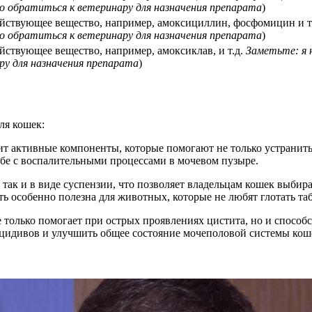
 обратиться к ветеринару для назначения препарата
)
ействующее вещество, например, амоксициллин, фосфомицин и т
 обратиться к ветеринару для назначения препарата
)
ействующее вещество, например, амоксиклав, и т.д.
Заметьте: я 
ру для назначения препарата
)
ля кошек:
ит активные компоненты, которые помогают не только устранит
ьбе с воспалительными процессами в мочевом пузыре.
к, так и в виде суспензии, что позволяет владельцам кошек выби
ь особенно полезна для животных, которые не любят глотать та
е только помогает при острых проявлениях цистита, но и спосо
ецидивов и улучшить общее состояние мочеполовой системы кош