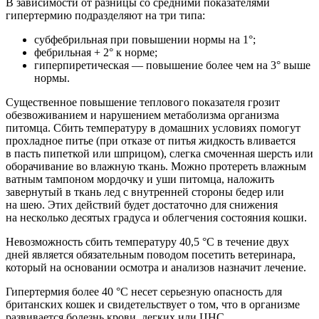
В зависимости от разницы со средними показателями
гипертермию подразделяют на три типа:
субфебрильная при повышении нормы на 1°;
фебрильная + 2° к норме;
гиперпиретическая — повышение более чем на 3° выше
нормы.
Существенное повышение теплового показателя грозит
обезвоживанием и нарушением метаболизма организма
питомца. Сбить температуру в домашних условиях помогут
прохладное питье (при отказе от питья жидкость вливается
в пасть пипеткой или шприцом), слегка смоченная шерсть или
оборачивание во влажную ткань. Можно протереть влажным
ватным тампоном мордочку и уши питомца, наложить
завернутый в ткань лед с внутренней стороны бедер или
на шею. Этих действий будет достаточно для снижения
на несколько десятых градуса и облегчения состояния кошки.
Невозможность сбить температуру 40,5 °С в течение двух
дней является обязательным поводом посетить ветеринара,
который на основании осмотра и анализов назначит лечение.
Гипертермия более 40 °С несет серьезную опасность для
британских кошек и свидетельствует о том, что в организме
развивается болезнь крови, легких или ЦНС.