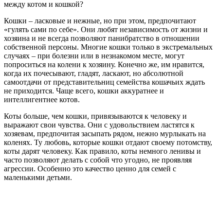
между котом и кошкой?
Кошки – ласковые и нежные, но при этом, предпочитают
«гулять сами по себе». Они любят независимость от жизни и
хозяина и не всегда позволяют панибратство в отношении
собственной персоны. Многие кошки только в экстремальных
случаях – при болезни или в незнакомом месте, могут
попроситься на колени к хозяину. Конечно же, им нравится,
когда их почесывают, гладят, ласкают, но абсолютной
самоотдачи от представительниц семейства кошачьих ждать
не приходится. Чаще всего, кошки аккуратнее и
интеллигентнее котов.
Коты больше, чем кошки, привязываются к человеку и
выражают свои чувства. Они с удовольствием ластятся к
хозяевам, предпочитая засыпать рядом, нежно мурлыкать на
коленях. Ту любовь, которые кошки отдают своему потомству,
коты дарят человеку. Как правило, коты немного ленивы и
часто позволяют делать с собой что угодно, не проявляя
агрессии. Особенно это качество ценно для семей с
маленькими детьми.