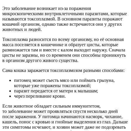
Это заболевание возникает из-за поражения
микроскопическими внутриклеточными паразитами, которые
называются токсоплазмой. В основном паразиты поражают
кошачий организм, однако также встречаются они у других
животных и людей.
Токсоплазма разносится по всему организму, но её основная
масса поселяется в кишечнике и образует цисты, которые
размножается там и вместе с калом выходит наружу. Сначала
цисты не заразны, но со временем они способны проникнуть
в организм другого живого существа.
Сама кошка заражается токсоплазмозом разными способами:
питомец может съесть мясо или поймать грызуна,
которые уже поражены токсоплазмой;
паразит передается от матери к малышам;
через переливание крови.
Если животное обладает сильным иммунитетом,
то заболевание может проявляться спустя несколько дней
после заражения. У питомца начинаются насморк, чихание,
кашель, понос с кровью и гнойные выделения из глаз. Дальше
эти симптомы исчезают, и хозяин может даже не подозревать