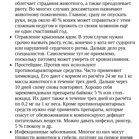
облегчает страдания животного, а также преодолевает
рвоту. Во многих случаях дексаметазон назначают
животному пожизненно. Главное, сразу не опускать
руки, ведь около 40 % кошек может справиться с этим
сложным недугом и прожить со своим хозяином ещё
не один счастливый год.
Отравление крысиным ядом. В этом случае нужно
срочно вызвать рвоту, если, конечно у кота нет судороги
или нарушений сердечного ритма. Дальше дело рук
специалистов. Самолечение тут не приемлемо,
поскольку питомец может умереть от кровоизлияния.
Простейшие. Против них используют
противопаразитарные средства. Часто применяют
химкокцид. Его дают с кормом из расчёта 24 мг на 1 кг
массы животного в течение трех дней. Дальше через
10 дней схему снова повторяют. Хорошо себя
зарекомендовали препараты байкокс 5 % или стоп-
кокцид. Их дают также в течение трех дней из расчёта
по 0,2 мг на 1 кг веса. Кроме противопаразитарных
средств нужно ещё применять препараты, которые
спасут от обезвоживания и компенсируют дефицит
питательных веществ. Можно давать инфезол, рингер,
5 % глюкозу и др.
Инфекционные заболевания. Многие из них могут
привести животное к гибели, поэтому на первое время