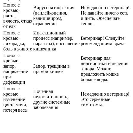
Понос с
Вирусная инфекция
Немедленно ветеринар!
кровью,
(панлейкопения,
Не давайте ничего есть
рвота,
калицивироз),
и пить. Обеспечьте
вялость, отказ
отравление
тепло.
от еды
Понос с
Инфекционный
кровью,
процесс (например,
Ветеринар! Следуйте
лихорадка,
паразиты), воспаление
рекомендациям врача.
боль в животе
кишечника
Понос с
Ветеринар для
кровью,
диагностики и лечения
запор,
Запор, трещины в
запора. Можно
напряжение
прямой кишке
предложить кошке
при
больше воды.
дефекации
Понос с
Почечная
кровью,
Немедленно ветеринар!
недостаточность,
изменение
Это серьезные
другие системные
цвета мочи,
симптомы.
заболевания
потеря веса