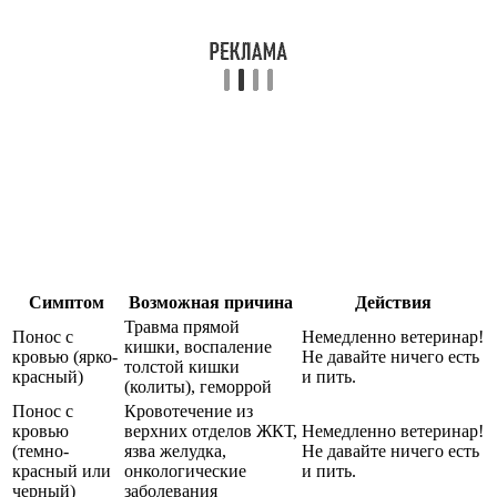
Симптом
Возможная причина
Действия
Травма прямой
Понос с
Немедленно ветеринар!
кишки, воспаление
кровью (ярко-
Не давайте ничего есть
толстой кишки
красный)
и пить.
(колиты), геморрой
Понос с
Кровотечение из
кровью
верхних отделов ЖКТ,
Немедленно ветеринар!
(темно-
язва желудка,
Не давайте ничего есть
красный или
онкологические
и пить.
черный)
заболевания