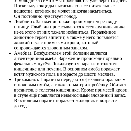
У молодняка симптомы проявляются уже через 14 дней.
Поскольку кокциды высасывают все питательные
вещества, котёнок не может никогда насытиться.
Он постоянно чувствует голод.
Лямблиоз. Заражение также происходит через воду
и пищу. Лямблии присасываются к стенкам кишечника,
из-за этого от них тяжело избавиться. Поражённое
животное теряет аппетит, а также у него появляется
жидкий стул с примесями крови, который
сопровождается зловонным запахом.
Амебиаз. Возбудителем этой болезни является
дизентерийная амеба. Заражение происходит орально-
фекальным путём. Локализуется паразит в толстом
кишечнике или печени. В основном амеба поражает
котят мужского пола в возрасте до шести месяцев.
Трихомоноз. Паразиты передаются фекально-оральным
и половым путём, а также от матери к ребёнку. Обитает
вредитель в толстом кишечнике. Кроме примесей крови,
в стуле ещё появляется невыносимый зловонный запах.
В основном паразит поражает молодняк в возрасте
до года.