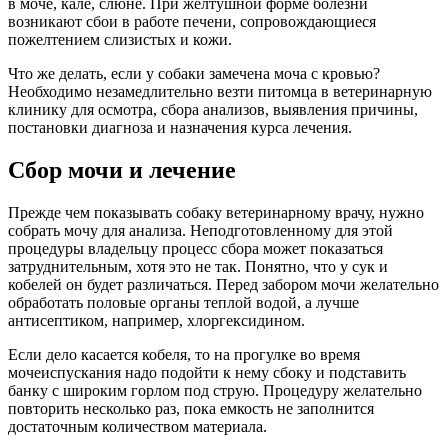
в моче, кале, слюне. При желтушной форме болезни
возникают сбои в работе печени, сопровождающиеся
пожелтением слизистых и кожи.
Что же делать, если у собаки замечена моча с кровью?
Необходимо незамедлительно везти питомца в ветеринарную
клинику для осмотра, сбора анализов, выявления причины,
постановки диагноза и назначения курса лечения.
Сбор мочи и лечение
Прежде чем показывать собаку ветеринарному врачу, нужно
собрать мочу для анализа. Неподготовленному для этой
процедуры владельцу процесс сбора может показаться
затруднительным, хотя это не так. Понятно, что у сук и
кобелей он будет различаться. Перед забором мочи желательно
обработать половые органы теплой водой, а лучше
антисептиком, например, хлоргексидином.
Если дело касается кобеля, то на прогулке во время
мочеиспускания надо подойти к нему сбоку и подставить
банку с широким горлом под струю. Процедуру желательно
повторить несколько раз, пока емкость не заполнится
достаточным количеством материала.