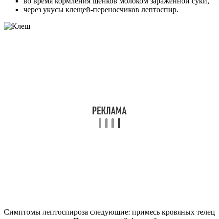
во время кормления щенков молоком зараженной суки,
через укусы клещей-переносчиков лептоспир.
Симптомы лептоспироза следующие: примесь кровяных телец