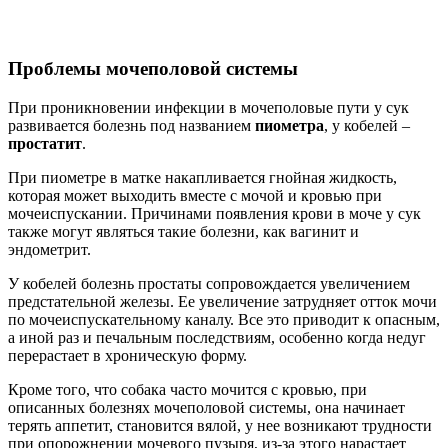
Проблемы мочеполовой системы
При проникновении инфекции в мочеполовые пути у сук
развивается болезнь под названием
пиометра
, у кобелей –
простатит
.
При пиометре в матке накапливается гнойная жидкость,
которая может выходить вместе с мочой и кровью при
мочеиспускании. Причинами появления крови в моче у сук
также могут являться такие болезни, как вагинит и
эндометрит.
У кобелей болезнь простаты сопровождается увеличением
предстательной железы. Ее увеличение затрудняет отток мочи
по мочеиспускательному каналу. Все это приводит к опасным,
а иной раз и печальным последствиям, особенно когда недуг
перерастает в хроническую форму.
Кроме того, что собака часто мочится с кровью, при
описанных болезнях мочеполовой системы, она начинает
терять аппетит, становится вялой, у нее возникают трудности
при опорожнении мочевого пузыря, из-за этого нарастает