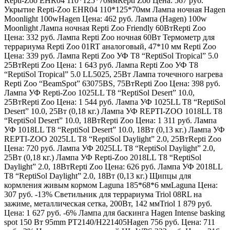
Repti-Zoo EHR04 110*125*70мм
Repti Zoo
Цена:
567 руб.
Укрытие Repti-Zoo EHR04 110*125*70мм Лампа ночная Hagen
Moonlight 100w
Hagen
Цена:
462 руб. Лампа (Hagen) 100w
Moonlight Лампа ночная Repti Zoo Friendly 60Вт
Repti Zoo
Цена:
332 руб. Лампа Repti Zoo ночная 60Вт Термометр для
террариума Repti Zoo 01RT аналоговый, 47*10 мм
Repti Zoo
Цена:
339 руб. Лампа Repti Zoo УФ T8 “ReptiSol Tropical” 5.0
25Вт
Repti Zoo
Цена:
1 643 руб. Лампа Repti Zoo УФ T8
“ReptiSol Tropical” 5.0 LL5025, 25Вт Лампа точечного нагрева
Repti Zoo “BeamSpot” 63075BS, 75Вт
Repti Zoo
Цена:
398 руб.
Лампа УФ Repti-Zoo 1025LL T8 “ReptiSol Desert” 10.0,
25Вт
Repti Zoo
Цена:
1 544 руб. Лампа УФ 1025LL T8 “ReptiSol
Desert” 10.0, 25Вт (0,18 кг.) Лампа УФ REPTI-ZOO 1018LL T8
“ReptiSol Desert” 10.0, 18Вт
Repti Zoo
Цена:
1 311 руб. Лампа
УФ 1018LL T8 “ReptiSol Desert” 10.0, 18Вт (0,13 кг.) Лампа УФ
REPTI-ZOO 2025LL T8 “ReptiSol Daylight” 2.0, 25Вт
Repti Zoo
Цена:
720 руб. Лампа УФ 2025LL T8 “ReptiSol Daylight” 2.0,
25Вт (0,18 кг.) Лампа УФ Repti-Zoo 2018LL T8 “ReptiSol
Daylight” 2.0, 18Вт
Repti Zoo
Цена:
626 руб. Лампа УФ 2018LL
T8 “ReptiSol Daylight” 2.0, 18Вт (0,13 кг.) Щипцы для
кормления живым кормом Laguna 185*68*6 мм
Laguna
Цена:
307 руб. -13% Светильник для террариума Triol 08RL на
зажиме, металлическая сетка, 200Вт, 142 мм
Triol
1 879 руб.
Цена:
1 627 руб. -6% Лампа для баскинга Hagen Intense basking
spot 150 Вт 95mm PT2140/H221405
Hagen
756 руб.
Цена:
711