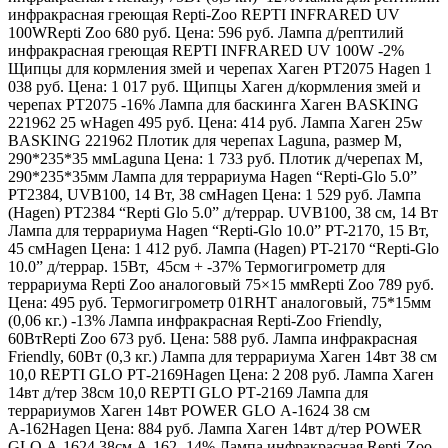
инфракрасная греющая Repti-Zoo REPTI INFRARED UV
100W
Repti Zoo
680 руб.
Цена:
596 руб. Лампа д/рептилий
инфракрасная греющая REPTI INFRARED UV 100W -2%
Щипцы для кормления змей и черепах Хаген РТ2075
Hagen
1
038 руб.
Цена:
1 017 руб. Щипцы Хаген д/кормления змей и
черепах РТ2075 -16% Лампа для баскинга Хаген BASKING
221962 25 w
Hagen
495 руб.
Цена:
414 руб. Лампа Хаген 25w
BASKING 221962 Плотик для черепах Laguna, размер M,
290*235*35 мм
Laguna
Цена:
1 733 руб. Плотик д/черепах M,
290*235*35мм Лампа для террариума Hagen “Repti-Glo 5.0”
PT2384, UVB100, 14 Вт, 38 см
Hagen
Цена:
1 529 руб. Лампа
(Hagen) PT2384 “Repti Glo 5.0” д/террар. UVB100, 38 см, 14 Вт
Лампа для террариума Hagen “Repti-Glo 10.0” PT-2170, 15 Вт,
45 см
Hagen
Цена:
1 412 руб. Лампа (Hagen) PT-2170 “Repti-Glo
10.0” д/террар. 15Вт, 45см + -37% Термогигрометр для
террариума Repti Zoo аналоговый 75×15 мм
Repti Zoo
789 руб.
Цена:
495 руб. Термогигрометр 01RHT аналоговый, 75*15мм
(0,06 кг.) -13% Лампа инфракрасная Repti-Zoo Friendly,
60Вт
Repti Zoo
673 руб.
Цена:
588 руб. Лампа инфракрасная
Friendly, 60Вт (0,3 кг.) Лампа для террариума Хаген 14вт 38 см
10,0 REPTI GLO РТ-2169
Hagen
Цена:
2 208 руб. Лампа Хаген
14вт д/тер 38см 10,0 REPTI GLO РТ-2169 Лампа для
террариумов Хаген 14вт POWER GLO А-1624 38 см
А-162
Hagen
Цена:
884 руб. Лампа Хаген 14вт д/тер POWER
GLO А-1624 38см А-162 -14% Лампа инфракрасная Repti-Zoo