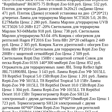
“ReptiInfrared” R63075 75 Вт
Repti Zoo
618 руб.
Цена:
532 руб.
Плотик для черепах Данко угловой 3x20x21 см
Данко
Цена:
471 руб. Плотик (Данко) угловой установка на дно (3*20*21)
д/черепах Лампа для террариума Марлин SCT5026 5.0, 26 Вт,
Е27
Marlin
Цена:
2 280 руб. Лампа Марлин д/террариума UVB
SCT5026 5.0 26Вт Е27 -20% Светильник для террариума
Марлин NJ-04
Marlin
918 руб.
Цена:
738 руб. Светильник
Марлин д/террариума NJ-04 -6% Коврик с обогревом для
рептилий Hagen РТ2016 Exo Terra 8Вт 20*20 см
Hagen
2 449
руб.
Цена:
2 305 руб. Коврик Хаген д/рептилий с обогрев Exo
Terra 8Вт РТ2016 Светильник для террариума Repti Zoo Day
200Вт с защитной сеткой
Repti Zoo
Цена:
2 509 руб.
Светильник Repti Day 150Вт с защитной сеткой Совок для
песка Repti-Zoo 01SS 140*300 мм
Repti Zoo
Цена:
852 руб.
Отражатель для террариумных ламп JBL Temp Reflect light
JBL711890
JBL
Цена:
3 143 руб. Лампа Repti-Zoo УФ 5015LL
T8 ReptiSol Tropical 5.0 15Вт
Repti Zoo
Цена:
1 201 руб. Лампа
Repti-Zoo УФ 5015LL T8 ReptiSol Tropical 5.0 15Вт Лампа
Repti-Zoo УФ 1015LL T8 ReptiSol Desert 10.0 15Вт
Repti Zoo
Цена:
1 304 руб. Лампа Repti-Zoo УФ 1015LL T8 ReptiSol
Desert 10.0 15Вт Термогигрометр Repti-Zoo SH124
электронный с двумя датчиками 60*60*10мм
Repti Zoo
Цена:
1
723 руб. Термогигрометр SH124 электронный с двумя
датчиками 60*60*10мм Repti-Zoo Укрытие для рептилий