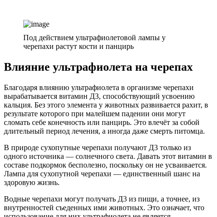
Под действием ультрафиолетовой лампы у
черепахи растут кости и панцирь
Влияние ультрафиолета на черепах
Благодаря влиянию ультрафиолета в организме черепахи
вырабатывается витамин Д3, способствующий усвоению
кальция. Без этого элемента у животных развивается рахит, в
результате которого при малейшем падении они могут
сломать себе конечность или панцирь. Это влечёт за собой
длительный период лечения, а иногда даже смерть питомца.
В природе сухопутные черепахи получают Д3 только из
одного источника — солнечного света. Давать этот витамин в
составе подкормок бесполезно, поскольку он не усваивается.
Лампа для сухопутной черепахи — единственный шанс на
здоровую жизнь.
Водные черепахи могут получать Д3 из пищи, а точнее, из
внутренностей съеденных ими животных. Это означает, что
использование для них ультрафиолета не является