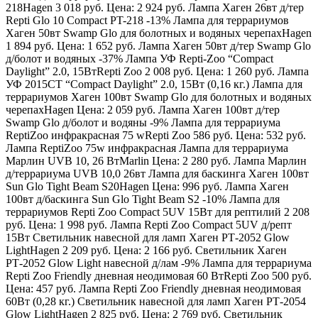
218
Hagen
3 018 руб.
Цена:
2 924 руб. Лампа Хаген 26вт д/тер
Repti Glo 10 Compact PT-218 -13% Лампа для террариумов
Хаген 50вт Swamp Glo для болотных и водяных черепах
Hagen
1 894 руб.
Цена:
1 652 руб. Лампа Хаген 50вт д/тер Swamp Glo
д/болот и водяных -37% Лампа УФ Repti-Zoo “Compact
Daylight” 2.0, 15Вт
Repti Zoo
2 008 руб.
Цена:
1 260 руб. Лампа
УФ 2015CT “Compact Daylight” 2.0, 15Вт (0,16 кг.) Лампа для
террариумов Хаген 100вт Swamp Glo для болотных и водяных
черепах
Hagen
Цена:
2 059 руб. Лампа Хаген 100вт д/тер
Swamp Glo д/болот и водяны -9% Лампа для террариума
ReptiZoo инфракрасная 75 w
Repti Zoo
586 руб.
Цена:
532 руб.
Лампа ReptiZoo 75w инфракрасная Лампа для террариума
Марлин UVB 10, 26 Вт
Marlin
Цена:
2 280 руб. Лампа Марлин
д/террариума UVB 10,0 26вт Лампа для баскинга Хаген 100вт
Sun Glo Tight Beam S20
Hagen
Цена:
996 руб. Лампа Хаген
100вт д/баскинга Sun Glo Tight Beam S2 -10% Лампа для
террариумов Repti Zoo Compact 5UV 15Вт для рептилий 2 208
руб.
Цена:
1 998 руб. Лампа Repti Zoo Compact 5UV д/репт
15Вт Светильник навесной для ламп Хаген РТ-2052 Glow
Light
Hagen
2 209 руб.
Цена:
2 166 руб. Светильник Хаген
РТ-2052 Glow Light навесной д/лам -9% Лампа для террариума
Repti Zoo Friendly дневная неодимовая 60 Вт
Repti Zoo
500 руб.
Цена:
457 руб. Лампа Repti Zoo Friendly дневная неодимовая
60Вт (0,28 кг.) Светильник навесной для ламп Хаген РТ-2054
Glow Light
Hagen
2 825 руб.
Цена:
2 769 руб. Светильник