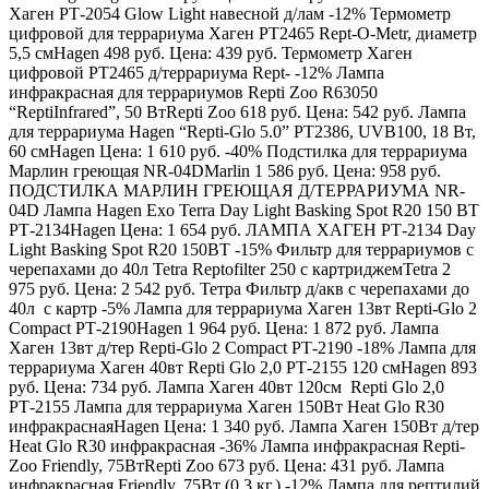
Хаген РТ-2054 Glow Light навесной д/лам -12% Термометр
цифровой для террариума Хаген PT2465 Rept-O-Metr, диаметр
5,5 cм
Hagen
498 руб.
Цена:
439 руб. Термометр Хаген
цифровой PT2465 д/террариума Rept- -12% Лампа
инфракрасная для террариумов Repti Zoo R63050
“ReptiInfrared”, 50 Вт
Repti Zoo
618 руб.
Цена:
542 руб. Лампа
для террариума Hagen “Repti-Glo 5.0” PT2386, UVB100, 18 Вт,
60 см
Hagen
Цена:
1 610 руб. -40% Подстилка для террариума
Марлин греющая NR-04D
Marlin
1 586 руб.
Цена:
958 руб.
ПОДСТИЛКА МАРЛИН ГРЕЮЩАЯ Д/ТЕРРАРИУМА NR-
04D Лампа Hagen Exo Terra Day Light Basking Spot R20 150 ВТ
РТ-2134
Hagen
Цена:
1 654 руб. ЛАМПА ХАГЕН РТ-2134 Day
Light Basking Spot R20 150ВТ -15% Фильтр для террариумов с
черепахами до 40л Tetra Reptofilter 250 с картриджем
Tetra
2
975 руб.
Цена:
2 542 руб. Тетра Фильтр д/акв с черепахами до
40л с картр -5% Лампа для террариума Хаген 13вт Repti-Glo 2
Compact РТ-2190
Hagen
1 964 руб.
Цена:
1 872 руб. Лампа
Хаген 13вт д/тер Repti-Glo 2 Compact РТ-2190 -18% Лампа для
террариума Хаген 40вт Repti Glo 2,0 РТ-2155 120 см
Hagen
893
руб.
Цена:
734 руб. Лампа Хаген 40вт 120см Repti Glo 2,0
РТ-2155 Лампа для террариума Хаген 150Вт Heat Glo R30
инфракрасная
Hagen
Цена:
1 340 руб. Лампа Хаген 150Вт д/тер
Heat Glo R30 инфракрасная -36% Лампа инфракрасная Repti-
Zoo Friendly, 75Вт
Repti Zoo
673 руб.
Цена:
431 руб. Лампа
инфракрасная Friendly, 75Вт (0,3 кг.) -12% Лампа для рептилий