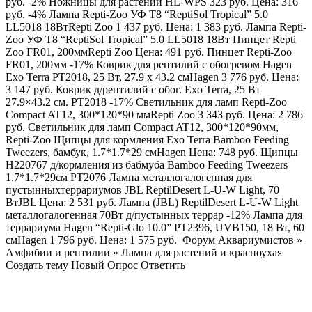
руб. -2% Ножницы для растений HL-WPS 323 руб.
Цена:
316
руб. -4% Лампа Repti-Zoo УФ T8 “ReptiSol Tropical” 5.0
LL5018 18Вт
Repti Zoo
1 437 руб.
Цена:
1 383 руб. Лампа Repti-
Zoo УФ T8 “ReptiSol Tropical” 5.0 LL5018 18Вт Пинцет Repti
Zoo FR01, 200мм
Repti Zoo
Цена:
491 руб. Пинцет Repti-Zoo
FR01, 200мм -17% Коврик для рептилий с обогревом Hagen
Exo Terra PT2018, 25 Вт, 27.9 x 43.2 см
Hagen
3 776 руб.
Цена:
3 147 руб. Коврик д/рептилий с обог. Exo Terra, 25 Вт
27.9×43.2 см. PT2018 -17% Светильник для ламп Repti-Zoo
Compact AT12, 300*120*90 мм
Repti Zoo
3 343 руб.
Цена:
2 786
руб. Светильник для ламп Compact AT12, 300*120*90мм,
Repti-Zoo Щипцы для кормления Exo Terra Bamboo Feeding
Tweezers, бамбук, 1.7*1.7*29 см
Hagen
Цена:
748 руб. Щипцы
H220767 д/кормления из бабмуба Bamboo Feeding Tweezers
1.7*1.7*29см РТ2076 Лампа металлогалогенная для
пустынныхтеррариумов JBL ReptilDesert L-U-W Light, 70
Вт
JBL
Цена:
2 531 руб. Лампа (JBL) ReptilDesert L-U-W Light
металлогалогенная 70Вт д/пустынных террар -12% Лампа для
террариума Hagen “Repti-Glo 10.0” PT2396, UVB150, 18 Вт, 60
см
Hagen
1 796 руб.
Цена:
1 575 руб.
Форум Аквариумистов
»
Амфибии и рептилии
»
Лампа для растений и красноухая
Создать тему Новый Опрос Ответить