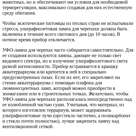
животных, но и обеспечивают им условия для необходимой
терморегуляции, максимально создавая для них естественную
среду обитания.
Чтобы экзотические питомцы из теплых стран не испытывали
стресса, ультрафиолетовая лампа для черепахи должна быть
включена в течение всего светового дня (до 10 часов). В
ночное время прибор отключается.
УФО-лампа для черепах часто собирается самостоятельно. Для
ее создания используются лампы, дающие не только свет
видимого спектра, но и излучение ультрафиолетового света
разной интенсивности. Прибор встраивается в крышку
акватеррариума или крепится к ней в специально
предусмотренных пазах. Если их нет, его закрепляют на
стенке акватеррариума с помощью плафона для
люминесцентных ламп, который можно приобрести в
зоомагазине или в строительных точках. Желательно, чтобы
УФО-лампа для черепахи располагалась непосредственно над
ее излюбленной частью суши. Учитывая, что материал, из
которого изготовлен террариум, может задерживать
ультрафиолетовые лучи (оргстекло частично, а поликарбонат
и стекло почти полностью), лучше закрепить лампу над
вентиляционной сеткой.