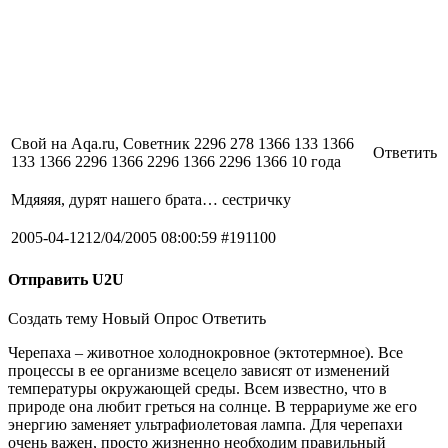
Свой на Aqa.ru, Советник
2296
278
1366
133
1366
Ответить
133
1366
2296
1366
2296
1366
2296
1366
10 года
Мдяяяя, дурят нашего брата… сестричку
2005-04-12
12/04/2005 08:00:59
#191100
Отправить U2U
Создать тему Новый Опрос Ответить
Черепаха – животное холоднокровное (эктотермное). Все
процессы в ее организме всецело зависят от изменений
температуры окружающей среды. Всем известно, что в
природе она любит греться на солнце. В террариуме же его
энергию заменяет ультрафиолетовая лампа. Для черепахи
очень важен, просто жизненно необходим правильный