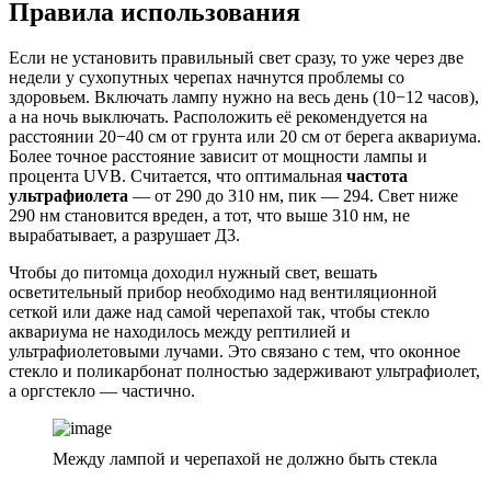
Правила использования
Если не установить правильный свет сразу, то уже через две
недели у сухопутных черепах начнутся проблемы со
здоровьем. Включать лампу нужно на весь день (10−12 часов),
а на ночь выключать. Расположить её рекомендуется на
расстоянии 20−40 см от грунта или 20 см от берега аквариума.
Более точное расстояние зависит от мощности лампы и
процента UVB. Считается, что оптимальная
частота
ультрафиолета
— от 290 до 310 нм, пик — 294. Свет ниже
290 нм становится вреден, а тот, что выше 310 нм, не
вырабатывает, а разрушает Д3.
Чтобы до питомца доходил нужный свет, вешать
осветительный прибор необходимо над вентиляционной
сеткой или даже над самой черепахой так, чтобы стекло
аквариума не находилось между рептилией и
ультрафиолетовыми лучами. Это связано с тем, что оконное
стекло и поликарбонат полностью задерживают ультрафиолет,
а оргстекло — частично.
Между лампой и черепахой не должно быть стекла