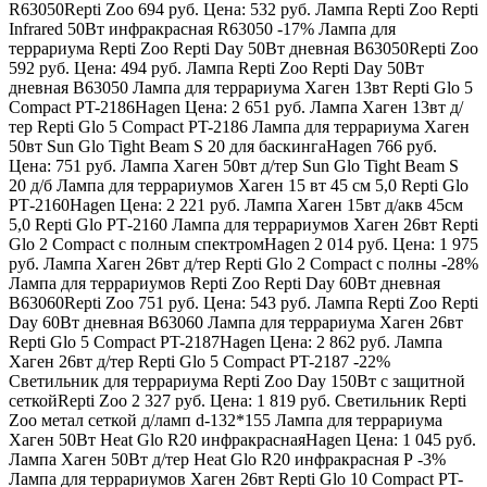
R63050
Repti Zoo
694 руб.
Цена:
532 руб. Лампа Repti Zoo Repti
Infrared 50Вт инфракрасная R63050 -17% Лампа для
террариума Repti Zoo Repti Day 50Вт дневная B63050
Repti Zoo
592 руб.
Цена:
494 руб. Лампа Repti Zoo Repti Day 50Вт
дневная B63050 Лампа для террариума Хаген 13вт Repti Glo 5
Compact PT-2186
Hagen
Цена:
2 651 руб. Лампа Хаген 13вт д/
тер Repti Glo 5 Compact PT-2186 Лампа для террариума Хаген
50вт Sun Glo Tight Beam S 20 для баскинга
Hagen
766 руб.
Цена:
751 руб. Лампа Хаген 50вт д/тер Sun Glo Tight Beam S
20 д/б Лампа для террариумов Хаген 15 вт 45 см 5,0 Repti Glo
РТ-2160
Hagen
Цена:
2 221 руб. Лампа Хаген 15вт д/акв 45см
5,0 Repti Glo РТ-2160 Лампа для террариумов Хаген 26вт Repti
Glo 2 Compact с полным спектром
Hagen
2 014 руб.
Цена:
1 975
руб. Лампа Хаген 26вт д/тер Repti Glo 2 Compact с полны -28%
Лампа для террариумов Repti Zoo Repti Day 60Вт дневная
B63060
Repti Zoo
751 руб.
Цена:
543 руб. Лампа Repti Zoo Repti
Day 60Вт дневная B63060 Лампа для террариума Хаген 26вт
Repti Glo 5 Compact PT-2187
Hagen
Цена:
2 862 руб. Лампа
Хаген 26вт д/тер Repti Glo 5 Compact PT-2187 -22%
Светильник для террариума Repti Zoo Day 150Вт с защитной
сеткой
Repti Zoo
2 327 руб.
Цена:
1 819 руб. Светильник Repti
Zoo метал сеткой д/ламп d-132*155 Лампа для террариума
Хаген 50Вт Heat Glo R20 инфракрасная
Hagen
Цена:
1 045 руб.
Лампа Хаген 50Вт д/тер Heat Glo R20 инфракрасная Р -3%
Лампа для террариумов Хаген 26вт Repti Glo 10 Compact PT-