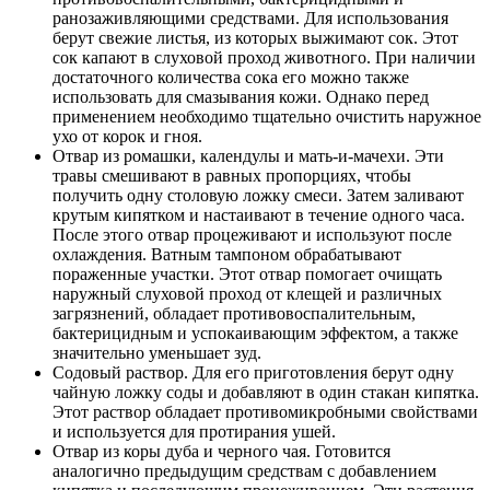
ранозаживляющими средствами. Для использования
берут свежие листья, из которых выжимают сок. Этот
сок капают в слуховой проход животного. При наличии
достаточного количества сока его можно также
использовать для смазывания кожи. Однако перед
применением необходимо тщательно очистить наружное
ухо от корок и гноя.
Отвар из ромашки, календулы и мать-и-мачехи. Эти
травы смешивают в равных пропорциях, чтобы
получить одну столовую ложку смеси. Затем заливают
крутым кипятком и настаивают в течение одного часа.
После этого отвар процеживают и используют после
охлаждения. Ватным тампоном обрабатывают
пораженные участки. Этот отвар помогает очищать
наружный слуховой проход от клещей и различных
загрязнений, обладает противовоспалительным,
бактерицидным и успокаивающим эффектом, а также
значительно уменьшает зуд.
Содовый раствор. Для его приготовления берут одну
чайную ложку соды и добавляют в один стакан кипятка.
Этот раствор обладает противомикробными свойствами
и используется для протирания ушей.
Отвар из коры дуба и черного чая. Готовится
аналогично предыдущим средствам с добавлением