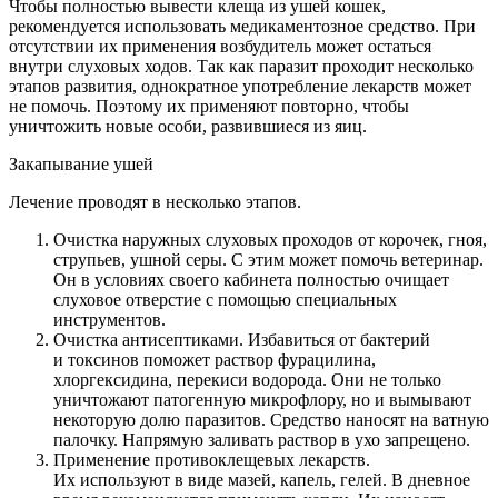
Чтобы полностью вывести клеща из ушей кошек,
рекомендуется использовать медикаментозное средство. При
отсутствии их применения возбудитель может остаться
внутри слуховых ходов. Так как паразит проходит несколько
этапов развития, однократное употребление лекарств может
не помочь. Поэтому их применяют повторно, чтобы
уничтожить новые особи, развившиеся из яиц.
Закапывание ушей
Лечение проводят в несколько этапов.
Очистка наружных слуховых проходов от корочек, гноя,
струпьев, ушной серы. С этим может помочь ветеринар.
Он в условиях своего кабинета полностью очищает
слуховое отверстие с помощью специальных
инструментов.
Очистка антисептиками. Избавиться от бактерий
и токсинов поможет раствор фурацилина,
хлоргексидина, перекиси водорода. Они не только
уничтожают патогенную микрофлору, но и вымывают
некоторую долю паразитов. Средство наносят на ватную
палочку. Напрямую заливать раствор в ухо запрещено.
Применение противоклещевых лекарств.
Их используют в виде мазей, капель, гелей. В дневное