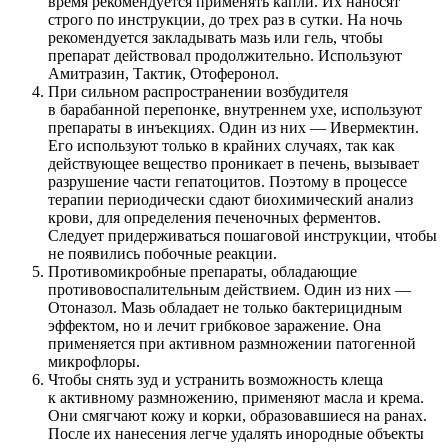
время рекомендуется применять капли. Их наносят
строго по инструкции, до трех раз в сутки. На ночь
рекомендуется закладывать мазь или гель, чтобы
препарат действовал продолжительно. Используют
Амитразин, Тактик, Отоферонол.
При сильном распространении возбудителя
в барабанной перепонке, внутреннем ухе, используют
препараты в инъекциях. Один из них — Ивермектин.
Его используют только в крайних случаях, так как
действующее вещество проникает в печень, вызывает
разрушение части гепатоцитов. Поэтому в процессе
терапии периодически сдают биохимический анализ
крови, для определения печеночных ферментов.
Следует придерживаться пошаговой инструкции, чтобы
не появились побочные реакции.
Противомикробные препараты, обладающие
противовоспалительным действием. Один из них —
Отоназол. Мазь обладает не только бактерицидным
эффектом, но и лечит грибковое заражение. Она
применяется при активном размножении патогенной
микрофлоры.
Чтобы снять зуд и устранить возможность клеща
к активному размножению, применяют масла и крема.
Они смягчают кожу и корки, образовавшиеся на ранах.
После их нанесения легче удалять инородные объекты