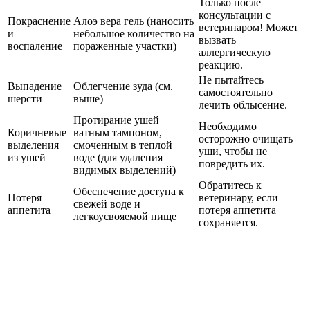
Только после
консультации с
Покраснение
Алоэ вера гель (наносить
ветеринаром! Может
и
небольшое количество на
вызвать
воспаление
пораженные участки)
аллергическую
реакцию.
Не пытайтесь
Выпадение
Облегчение зуда (см.
самостоятельно
шерсти
выше)
лечить облысение.
Протирание ушей
Необходимо
Коричневые
ватным тампоном,
осторожно очищать
выделения
смоченным в теплой
уши, чтобы не
из ушей
воде (для удаления
повредить их.
видимых выделений)
Обратитесь к
Обеспечение доступа к
Потеря
ветеринару, если
свежей воде и
аппетита
потеря аппетита
легкоусвояемой пище
сохраняется.