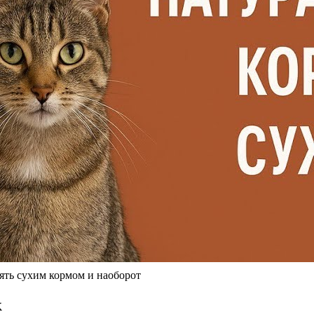
нять сухим кормом и наоборот
к