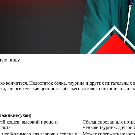
ьную пищу
охо кончиться. Недостаток белка, таурина и других питательных
го, энергетическая ценность собачьего готового питания отличае
лажный/сухой)
тей кошек: высокий процент
Сбалансирован для потре
слота
меньше таурина, другой
 необходимого для здоровья сердца и
Может содержать недоста