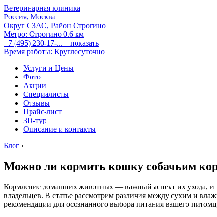
Ветеринарная клиника
Россия, Москва
Округ СЗАО, Район Строгино
Метро:
Строгино
0.6 км
+7 (495) 230-17-...
– показать
Время работы: Круглосуточно
Услуги и Цены
Фото
Акции
Специалисты
Отзывы
Прайс-лист
3D-тур
Описание и контакты
Блог
›
Можно ли кормить кошку собачьим кор
Кормление домашних животных — важный аспект их ухода, и вы
владельцев. В статье рассмотрим различия между сухим и влаж
рекомендации для осознанного выбора питания вашего питомц