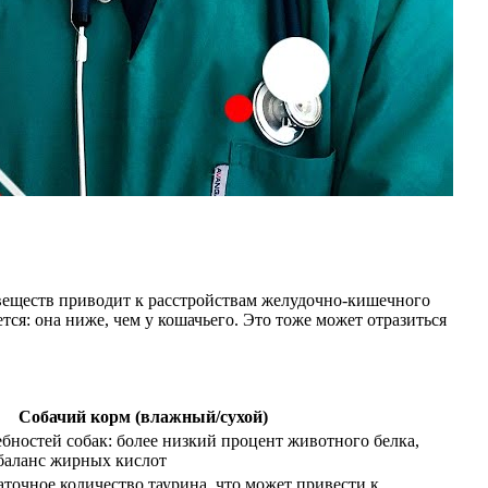
 веществ приводит к расстройствам желудочно-кишечного
тся: она ниже, чем у кошачьего. Это тоже может отразиться
Собачий корм (влажный/сухой)
бностей собак: более низкий процент животного белка,
 баланс жирных кислот
точное количество таурина, что может привести к