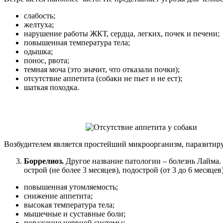
слабость;
желтуха;
нарушение работы ЖКТ, сердца, легких, почек и печени;
повышенная температура тела;
одышка;
понос, рвота;
темная моча (это значит, что отказали почки);
отсутствие аппетита (собаки не пьет и не ест);
шаткая походка.
Возбудителем является простейший микроорганизм, паразити
Боррелиоз.
Другое название патологии – болезнь Лайма. В
острой (не более 3 месяцев), подострой (от 3 до 6 месяце
повышенная утомляемость;
снижение аппетита;
высокая температура тела;
мышечные и суставные боли;
поражение нервной системы;