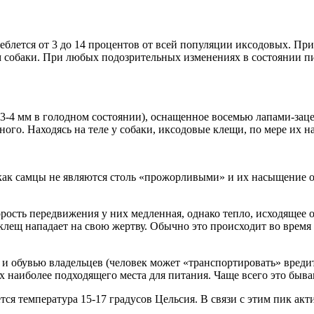
леблется от 3 до 14 процентов от всей популяции иксодовых. Пр
м собаки. При любых подозрительных изменениях в состоянии пи
3-4 мм в голодном состоянии), оснащенное восемью лапами-заце
ого. Находясь на теле у собаки, иксодовые клещи, по мере их на
 как самцы не являются столь «прожорливыми» и их насыщение о
орость передвижения у них медленная, однако тепло, исходящее 
клещ нападает на свою жертву. Обычно это происходит во время п
и обувью владельцев (человек может «транспортировать» вредите
ах наиболее подходящего места для питания. Чаще всего это быв
ся температура 15-17 градусов Цельсия. В связи с этим пик акт