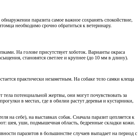
и обнаружении паразита самое важное сохранять спокойствие,
томца необходимо срочно обратиться к ветеринару.
пками. На голове присутствует хоботок. Варианты окраса
сыщения, становятся светлее и крупнее (до 10 мм в длину).
стается практически незаметным. На собаке тело самки клеща
от тела потенциальной жертвы, они могут почувствовать за
рогулки в местах, где в обилии растут деревья и кустарники,
ля на себе), на выставках собак. Сначала паразит цепляется к
ают: шея, уши, подмышечная область, бедренные складки кожи.
ивности паразитов в большинстве случаев выпадает на период с