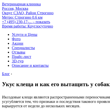
Ветеринарная клиника
Россия, Москва
Округ СЗАО, Район Строгино
Метро:
Строгино
0.6 км
+7 (495) 230-17-...
– показать
Время работы: Круглосуточно
Услуги и Цены
Фото
Акции
Специалисты
Отзывы
Прайс-лист
3D-тур
Описание и контакты
Блог
›
Укус клеща и как его вытащить у соба
Иксодовые клещи являются распространенными переносчиками о
усугубляется тем, что признаки и последствия такового проявл
варьируется от недели до нескольких месяцев.