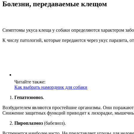
Болезни, передаваемые клещом
Симптомы укуса клеща у собаки определяются характером забол
К числу патологий, которые передаются через укус паразита, о
Читайте также:
Как выбрать намордник для собаки
Гепатозооноз.
Возбудителем являются простейшие организмы. Они поражают 
Снижение защитных функций приводит к лихорадке, мышечным и
Пироплазмоз
(бабезиоз).
Встречается наиболее часто. Не представляет угрозы для челов