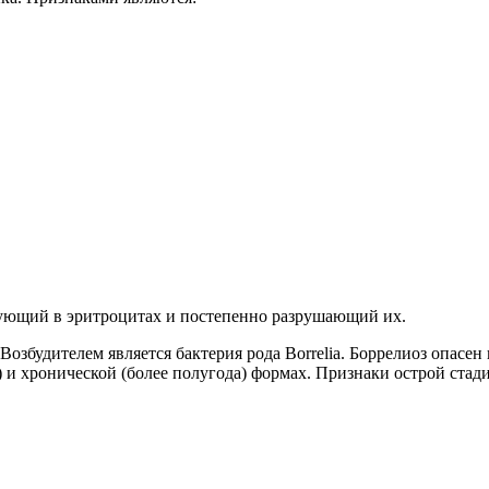
рующий в эритроцитах и постепенно разрушающий их.
озбудителем является бактерия рода Borrelia. Боррелиоз опасен 
в) и хронической (более полугода) формах. Признаки острой стад