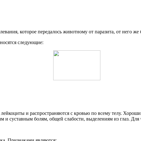
евания, которое передалось животному от паразита, от него же 
тносятся следующие:
лейкоциты и распространяются с кровью по всему телу. Хороший
 суставным болям, общей слабости, выделениям из глаз. Для ч
ека. Признаками являются: