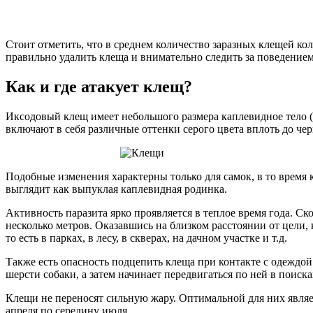
Стоит отметить, что в среднем количество заразных клещей ко
правильно удалить клеща и внимательно следить за поведение
Как и где атакует клещ?
Иксодовый клещ имеет небольшого размера каплевидное тело (
включают в себя различные оттенки серого цвета вплоть до черн
Подобные изменения характерны только для самок, в то время
выглядит как выпуклая каплевидная родинка.
Активность паразита ярко проявляется в теплое время года. Ск
несколько метров. Оказавшись на близком расстоянии от цели, 
то есть в парках, в лесу, в скверах, на дачном участке и т.д.
Также есть опасность подцепить клеща при контакте с одеждой 
шерсти собаки, а затем начинает передвигаться по ней в поиск
Клещи не переносят сильную жару. Оптимальной для них являет
апреля по середину июля.