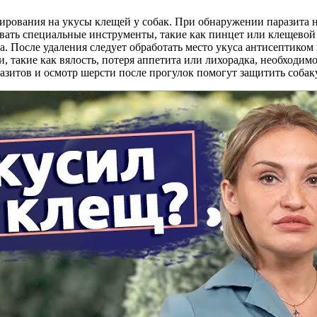
ирования на укусы клещей у собак. При обнаружении паразита н
ать специальные инструменты, такие как пинцет или клещевой 
та. После удаления следует обработать место укуса антисептико
и, такие как вялость, потеря аппетита или лихорадка, необходи
разитов и осмотр шерсти после прогулок помогут защитить собак