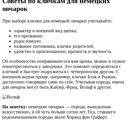
Советы по кличкам для немецких
овчарок
При выборе клички для немецкой овчарки учитывайте:
характер и внешний вид щенка;
его призвание;
родословную;
название питомника, клички родителей;
удобство в произношении, краткость и звучность.
Об особенностях понравившегося вам щенка, можно и нужно
поинтересоваться у заводчика. Это поможет определиться с
кличкой и быстрее подружиться с четвероногим другом. С
внешним видом проще, например, клички Блэк и Рыжик,
достаточно говорящие сами по себе. Учитывая породу, имена
для овчарок могут быть Кайзер, Фриц, Вольф и другие.
На заметку:
немецкие овчарки — порода, выведенная
искусственно, и ей чуть больше сотни лет. Пса, ставшего
родоначальником породы звали Хоранд фон Графарт.