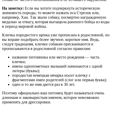
На заметку:
Если вы хотите подчеркнуть историческую
значимость породы, то можете назвать пса Стрелок или,
например, Хан. Так звали собаку, посмертно награжденную
медалью за отвагу, которая вытащила раненого бойца из воды
в период мировой войны.
Кличка породистого щенка уже прописана в родословной, но
вы вправе подобрать более звучное, короткое имя. Ведь,
следуя традициям, клички собакам присваиваются и
прописываются в родословной согласно правилам:
название питомника или место рождения — часть
клички;
имена однопометных малышей начинаются с одной
литеры (буквы);
породистая немецкая овчарка носит кличку с
фрагментами имен родителей (слог или первая буква);
одно и то же имя дается раз в 30 лет.
Поэтому официально ваш питомец будет называться очень
длинным и заковыристым именем, которое невозможно
применять для дрессировки.