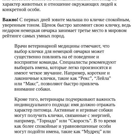
характер животных и отношение окружающих людей к
конкретной особи.
Важно!
С первых дней зовите малыша по кличке спокойным,
уверенным тоном. Щенок быстро запомнит свою кличку, ведь
недаром немецкая овчарка занимает третье место в мировом
рейтинге самых умных пород.
Врачи ветеринарной медицины отмечают, что
выбор клички для немецкой овчарки может
существенно повлиять на её поведение и
восприятие команды. Специалисты рекомендуют
выбирать имена, которые легко произносятся и
имеют четкое звучание. Например, короткие и
лаконичные клички, такие как “Рекс”, “Лейла”
или “Макс”, позволяют быстро привлечь
внимание собаки.
Кроме того, ветеринары подчеркивают важность
индивидуального подхода: имя должно отражать
характер питомца. Активные и игривые собаки
могут получить клички, связанные с энергией,
например, “Торнадо” или “Скорость”. В то время
как более спокойные и уравновешенные особи
могут подойти имена, такие как “Мудрец” или