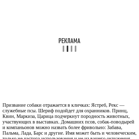
Призвание собаки отражается в кличках: Ястреб, Рекс —
служебные псы. Шериф подойдет для охранников. Принц,
Квин, Маркиза, Царица подчеркнут породность животных,
участвующих в выставках. Домашних псов, собак-поводырей
и компаньонов можно назвать более фривольно: Забава,
Пальма, Лада, Барс и другие. Имя может быть и человеческим,
только не частого использования и не из вашего окружения.