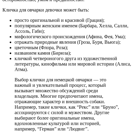
Кличка для овчарки девочки может быть:
просто оригинальной и красивой (Грация);
популярным женским именем (Барбара, Хелла, Салли,
Ассоль, Габи);
мифологического происхождения (Афина, Фея, Ума);
отражать природные явления (Гроза, Буря, Вьюга);
цветочным (Флора, Роза);
названием камня (Бирюза);
кличкой четвероногого друга из художественной
литературы, кинофильма или мировой истории (Алиса,
Атма).
Выбор клички для немецкой овчарки — это
важный и увлекательный процесс, который
вызывает множество обсуждений среди
владельцев. Многие предпочитают имена,
отражающие характер и внешность собаки.
Например, такие клички, как “Рекс” или “Бруно”,
ассоциируются с силой и мужеством. Другие
выбирают более оригинальные имена,
вдохновленные культурой или историей,
например, “Герман” или “Людвиг”.