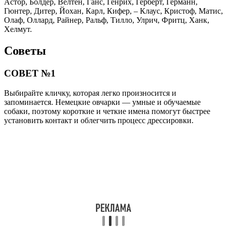
Астор, Болдер, Велтен, Ганс, Генрих, Герберт, Германн,
Гюнтер, Дитер, Йохан, Карл, Кифер, – Клаус, Кристоф, Матис,
Олаф, Оллард, Райнер, Ральф, Тилло, Улрич, Фритц, Ханк,
Хелмут.
Советы
СОВЕТ №1
Выбирайте кличку, которая легко произносится и
запоминается. Немецкие овчарки — умные и обучаемые
собаки, поэтому короткие и четкие имена помогут быстрее
установить контакт и облегчить процесс дрессировки.