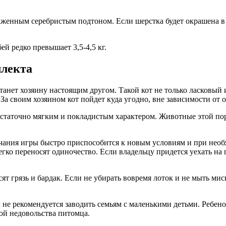
женным серебристым подтоном. Если шерстка будет окрашена в 
й редко превышает 3,5-4,5 кг.
ллекта
анет хозяину настоящим другом. Такой кот не только ласковый
За своим хозяином кот пойдет куда угодно, вне зависимости от о
статочно мягким и покладистым характером. Животные этой поро
нчания игры быстро приспособится к новым условиям и при необ
гко переносят одиночество. Если владельцу придется уехать на 
т грязь и бардак. Если не убирать вовремя лоток и не мыть мис
 не рекомендуется заводить семьям с маленькими детьми. Ребен
ой недовольства питомца.