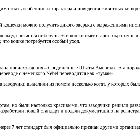
имо знать особенности характера и поведения животных конкрет
ой кошечки можно получить дикого зверька с выраженными инс
дельцу, считается нибелунг. Эти кошки имеют аристократичный
, что кошке потребуется особый уход.
страна происхождения – Соединенные Штаты Америки. Эта пород
ереводе с немецкого Nebel переводится как «туман».
ов заводчики выделили из помета несколько котят, у которых бы
ам, но были настолько красивыми, что заводчики решили развод
разработали новый стандарт и подали документацию на регист
через 7 лет стандарт был официально признан другими организа