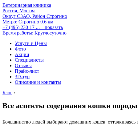
Ветеринарная клиника
Россия, Москва
Округ СЗАО, Район Строгино
Метро:
Строгино
0.6 км
+7 (495) 230-17-...
– показать
Время работы: Круглосуточно
Услуги и Цены
Фото
Акции
Специалисты
Отзывы
Прайс-лист
3D-тур
Описание и контакты
Блог
›
Все аспекты содержания кошки породы
Большинство людей выбирают домашних кошек, отталкиваясь т