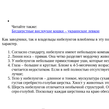
Читайте также:
Бесшерстные вислоухие кошки – украинские левкои
Как заводчики, так и владельцы нибелунгов влюблены в эту п
характер.
Согласно стандарту, нибелунги имеют небольшую компа
Линия носа – прямая. Она четко разделяет мордочку живо
У нибелунгов небольшие прямостоящие уши, которые нез
Глаза – большие и круглые. Ближе к 4-5-месячному возра
считается недостатком. Если в ней полностью отсутствуе
лучше;
Тело у нибелунгов – длинное и тонкое, мускулатура суха
густая серебристо-голубая шерстка. Хвост у животных эт
Шерсть нибелунгов отличается необычной структурой. Она
серо-голубой. Поскольку каждая шерстинка на краю обесц