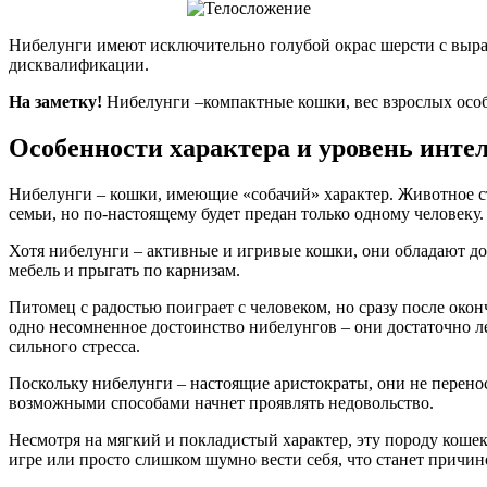
Нибелунги имеют исключительно голубой окрас шерсти с выра
дисквалификации.
На заметку!
Нибелунги –компактные кошки, вес взрослых особе
Особенности характера и уровень инте
Нибелунги – кошки, имеющие «собачий» характер. Животное ст
семьи, но по-настоящему будет предан только одному человеку. 
Хотя нибелунги – активные и игривые кошки, они обладают до
мебель и прыгать по карнизам.
Питомец с радостью поиграет с человеком, но сразу после око
одно несомненное достоинство нибелунгов – они достаточно ле
сильного стресса.
Поскольку нибелунги – настоящие аристократы, они не перенося
возможными способами начнет проявлять недовольство.
Несмотря на мягкий и покладистый характер, эту породу кошек
игре или просто слишком шумно вести себя, что станет причин