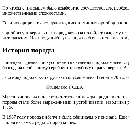
Но чтобы с питомцем было комфортно сосуществовать, необход
множественными сложностями.
Если игнорировать это правило, вместо миниатюрной диванн
Одной из универсальных пород, которая подойдет каждому вла
интеллектом. Но заводя нибелунга, нужно быть готовым к тому
История породы
Нибелунг – редкая, искусственно выведенная порода кошек, 
благодаря необычному серебристо-голубому окрасу шерсти. В п
За основу породы взята русская голубая кошка. В конце 70-год
Маленькие зверьки не соответствовали международным стандарт
породы стали более выраженными и устойчивыми, заводчики 
TICA.
В 1987 году порода нибелунг была официально признана. Еще 
– одна из самых редких пород кошек.