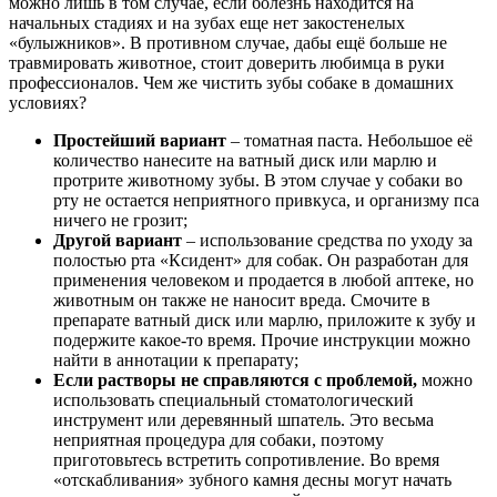
можно лишь в том случае, если болезнь находится на
начальных стадиях и на зубах еще нет закостенелых
«булыжников». В противном случае, дабы ещё больше не
травмировать животное, стоит доверить любимца в руки
профессионалов. Чем же чистить зубы собаке в домашних
условиях?
Простейший вариант
– томатная паста. Небольшое её
количество нанесите на ватный диск или марлю и
протрите животному зубы. В этом случае у собаки во
рту не остается неприятного привкуса, и организму пса
ничего не грозит;
Другой вариант
– использование средства по уходу за
полостью рта «Ксидент» для собак. Он разработан для
применения человеком и продается в любой аптеке, но
животным он также не наносит вреда. Смочите в
препарате ватный диск или марлю, приложите к зубу и
подержите какое-то время. Прочие инструкции можно
найти в аннотации к препарату;
Если растворы не справляются с проблемой,
можно
использовать специальный стоматологический
инструмент или деревянный шпатель. Это весьма
неприятная процедура для собаки, поэтому
приготовьтесь встретить сопротивление. Во время
«отскабливания» зубного камня десны могут начать