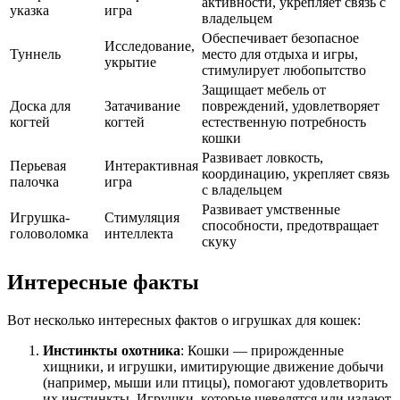
активности, укрепляет связь с
указка
игра
владельцем
Обеспечивает безопасное
Исследование,
Туннель
место для отдыха и игры,
укрытие
стимулирует любопытство
Защищает мебель от
Доска для
Затачивание
повреждений, удовлетворяет
когтей
когтей
естественную потребность
кошки
Развивает ловкость,
Перьевая
Интерактивная
координацию, укрепляет связь
палочка
игра
с владельцем
Развивает умственные
Игрушка-
Стимуляция
способности, предотвращает
головоломка
интеллекта
скуку
Интересные факты
Вот несколько интересных фактов о игрушках для кошек:
Инстинкты охотника
: Кошки — прирожденные
хищники, и игрушки, имитирующие движение добычи
(например, мыши или птицы), помогают удовлетворить
их инстинкты. Игрушки, которые шевелятся или издают