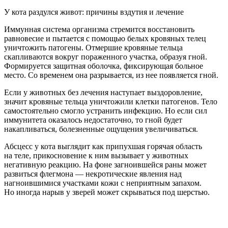
У кота раздулся живот: причины вздутия и лечение
Иммунная система организма стремится восстановить
равновесие и пытается с помощью белых кровяных телец
уничтожить патогены. Отмершие кровяные тельца
скапливаются вокруг пораженного участка, образуя гной.
Формируется защитная оболочка, фиксирующая больное
место. Со временем она разрывается, из нее появляется гной.
Если у животных без лечения наступает выздоровление,
значит кровяные тельца уничтожили клетки патогенов. Тело
самостоятельно смогло устранить инфекцию. Но если сил
иммунитета оказалось недостаточно, то гной будет
накапливаться, болезненные ощущения увеличиваться.
Абсцесс у кота выглядит как припухшая горячая область
на теле, прикосновение к ним вызывает у животных
негативную реакцию. На фоне загноившейся раны может
развиться флегмона — некротические явления над
нагноившимися участками кожи с неприятным запахом.
Но иногда нарыв у зверей может скрываться под шерстью.