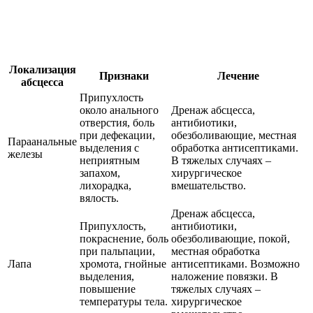
Локализация
Признаки
Лечение
абсцесса
Припухлость
около анального
Дренаж абсцесса,
отверстия, боль
антибиотики,
при дефекации,
обезболивающие, местная
Параанальные
выделения с
обработка антисептиками.
железы
неприятным
В тяжелых случаях –
запахом,
хирургическое
лихорадка,
вмешательство.
вялость.
Дренаж абсцесса,
Припухлость,
антибиотики,
покраснение, боль
обезболивающие, покой,
при пальпации,
местная обработка
Лапа
хромота, гнойные
антисептиками. Возможно
выделения,
наложение повязки. В
повышение
тяжелых случаях –
температуры тела.
хирургическое