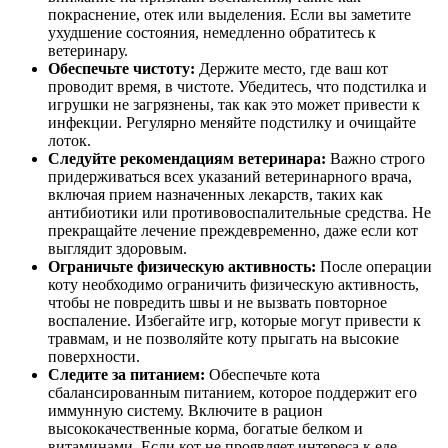
покраснение, отек или выделения. Если вы заметите
ухудшение состояния, немедленно обратитесь к
ветеринару.
Обеспечьте чистоту:
Держите место, где ваш кот
проводит время, в чистоте. Убедитесь, что подстилка и
игрушки не загрязнены, так как это может привести к
инфекции. Регулярно меняйте подстилку и очищайте
лоток.
Следуйте рекомендациям ветеринара:
Важно строго
придерживаться всех указаний ветеринарного врача,
включая прием назначенных лекарств, таких как
антибиотики или противовоспалительные средства. Не
прекращайте лечение преждевременно, даже если кот
выглядит здоровым.
Ограничьте физическую активность:
После операции
коту необходимо ограничить физическую активность,
чтобы не повредить швы и не вызвать повторное
воспаление. Избегайте игр, которые могут привести к
травмам, и не позволяйте коту прыгать на высокие
поверхности.
Следите за питанием:
Обеспечьте кота
сбалансированным питанием, которое поддержит его
иммунную систему. Включите в рацион
высококачественные корма, богатые белком и
витаминами. Если кот не проявляет интереса к еде,