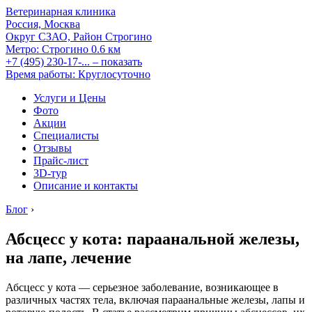
Ветеринарная клиника
Россия, Москва
Округ СЗАО, Район Строгино
Метро:
Строгино
0.6 км
+7 (495) 230-17-...
– показать
Время работы: Круглосуточно
Услуги и Цены
Фото
Акции
Специалисты
Отзывы
Прайс-лист
3D-тур
Описание и контакты
Блог
›
Абсцесс у кота: параанальной железы,
на лапе, лечение
Абсцесс у кота — серьезное заболевание, возникающее в
различных частях тела, включая параанальные железы, лапы и