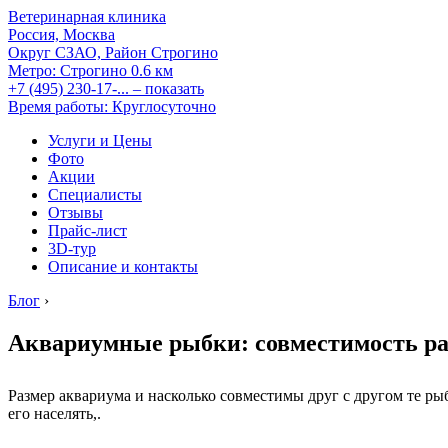
Ветеринарная клиника
Россия, Москва
Округ СЗАО, Район Строгино
Метро:
Строгино
0.6 км
+7 (495) 230-17-...
– показать
Время работы: Круглосуточно
Услуги и Цены
Фото
Акции
Специалисты
Отзывы
Прайс-лист
3D-тур
Описание и контакты
Блог
›
Аквариумные рыбки: совместимость ра
Размер аквариума и насколько совместимы друг с другом те р
его населять,.