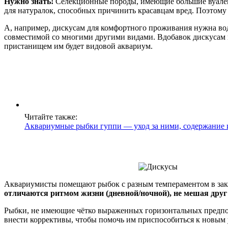
Нужно знать!
Селекционные породы, имеющие большие вуалевы
для натуралок, способных причинить красавцам вред. Поэтому г
А, например, дискусам для комфортного проживания нужна вод
совместимой со многими другими видами. Вдобавок дискусам 
пристанищем им будет видовой аквариум.
Читайте также:
Аквариумные рыбки гуппи — уход за ними, содержание и
Аквариумисты помещают рыбок с разным темпераментом в закр
отличаются ритмом жизни (дневной/ночной), не мешая друг
Рыбки, не имеющие чётко выраженных горизонтальных предпочт
внести коррективы, чтобы помочь им приспособиться к новым 