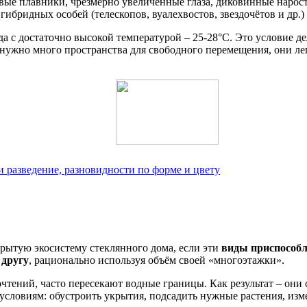
е плавники, чрезмерно увеличенные глаза, диковинные наросты
ибридных особей (телескопов, вуалехвостов, звездочётов и др.)
а с достаточно высокой температурой – 25-28°С. Это условие 
нужно много пространства для свободного перемещения, они ле
 разведение, разновидности по форме и цвету
ытую экосистему стеклянного дома, если эти
виды приспособл
 другу
, рационально используя объём своей «многоэтажки».
ений, часто пересекают водные границы. Как результат – они с
условиям: обустроить укрытия, подсадить нужные растения, изм