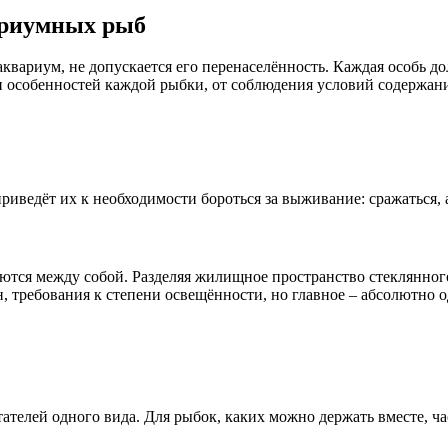
ариумных рыб
вариум, не допускается его перенаселённость. Каждая особь д
 и особенностей каждой рыбки, от соблюдения условий содержан
ведёт их к необходимости бороться за выживание: сражаться, а
ся между собой. Разделяя жилищное пространство стеклянного 
н, требования к степени освещённости, но главное – абсолютно
ателей одного вида. Для рыбок, каких можно держать вместе, ч