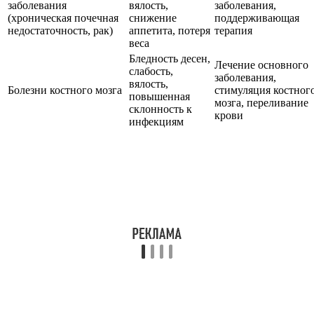
заболевания
вялость,
заболевания,
(хроническая почечная
снижение
поддерживающая
недостаточность, рак)
аппетита, потеря
терапия
веса
Бледность десен,
Лечение основного
слабость,
заболевания,
вялость,
Болезни костного мозга
стимуляция костног
повышенная
мозга, переливание
склонность к
крови
инфекциям