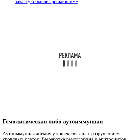
зачастую бывает решающим»
Гемолитическая либо аутоиммунная
Аутоиммунная анемия у кошек связана с разрушением
кровяных клеток. Выработка гемоглобина и эритроцитов