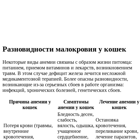
Разновидности малокровия у кошек
Некоторые виды анемии связаны с образом жизни питомца:
питанием, приемом витаминов и лекарств, возникновением
травм. В этом случае дефицит железа лечится несложной
медикаментозной терапией. Более опасны разновидности,
возникающие из-за серьезных сбоев в работе организма:
инфекций, хронических болезней, генетических сбоев.
Причина анемии у
Симптомы
Лечение анемии у
кошек
анемии у кошек
кошек
Бледность десен,
слабость,
Остановка
Потеря крови (травмы,
вялость, одышка,
кровотечения,
внутренние
учащенное
переливание крови,
кровотечения,
сердцебиение,
лечение паразитов,