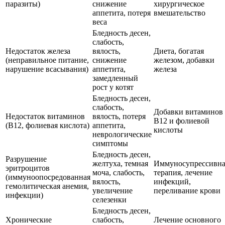
паразиты)
снижение
хирургическое
аппетита, потеря
вмешательство
веса
Бледность десен,
слабость,
Недостаток железа
вялость,
Диета, богатая
(неправильное питание,
снижение
железом, добавки
нарушение всасывания)
аппетита,
железа
замедленный
рост у котят
Бледность десен,
слабость,
Добавки витаминов
Недостаток витаминов
вялость, потеря
В12 и фолиевой
(В12, фолиевая кислота)
аппетита,
кислоты
неврологические
симптомы
Бледность десен,
Разрушение
желтуха, темная
Иммуносупрессивна
эритроцитов
моча, слабость,
терапия, лечение
(иммуноопосредованная
вялость,
инфекций,
гемолитическая анемия,
увеличение
переливание крови
инфекции)
селезенки
Бледность десен,
Хронические
слабость,
Лечение основного