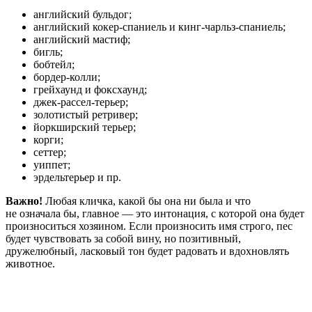
английский бульдог;
английский кокер-спаниель и кинг-чарльз-спаниель;
английский мастиф;
бигль;
бобтейл;
бордер-колли;
грейхаунд и фоксхаунд;
джек-рассел-терьер;
золотистый ретривер;
йоркширский терьер;
корги;
сеттер;
уиппет;
эрдельтерьер и пр.
Важно!
Любая кличка, какой бы она ни была и что
не означала бы, главное — это интонация, с которой она будет
произноситься хозяином. Если произносить имя строго, пес
будет чувствовать за собой вину, но позитивный,
дружелюбный, ласковый тон будет радовать и вдохновлять
животное.