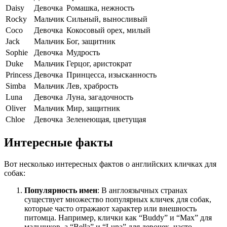
Daisy
Девочка
Ромашка, нежность
Rocky
Мальчик
Сильный, выносливый
Coco
Девочка
Кокосовый орех, милый
Jack
Мальчик
Бог, защитник
Sophie
Девочка
Мудрость
Duke
Мальчик
Герцог, аристократ
Princess
Девочка
Принцесса, изысканность
Simba
Мальчик
Лев, храбрость
Luna
Девочка
Луна, загадочность
Oliver
Мальчик
Мир, защитник
Chloe
Девочка
Зеленеющая, цветущая
Интересные факты
Вот несколько интересных фактов о английских кличках для
собак:
Популярность имен
: В англоязычных странах
существует множество популярных кличек для собак,
которые часто отражают характер или внешность
питомца. Например, клички как “Buddy” и “Max” для
мальчиков, а “Bella” и “Luna” для девочек, часто