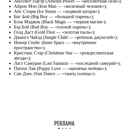
Абсолют Пауэр (Absolut Power — «абсолютная сила»);
Айрон Мэн (Iron Man — «железный человек»);
Айс Сторм (Ice Storm — «ледяной шторм»);
Биг Бой (Big Boy — «большой парень»);
Блэк Мэджик (Black Magic — «черная магия»);
Бэд Бой (Bad Boy — «плохой парень»);
Голд Даст (Gold Dust — «золотая пыль»);
Джангл Чайлд (Jungle Child — «ребенок джунглей»);
Иннер Спейс (Inner Space — «внутреннее
пространство»);
Кристмас Стар (Christmas Star — «рождественская
звезда»);
Ласт Самураи (Last Samurai — «последний самурай»);
Паппи Лав (Puppy Love — «щенячья любовь»);
Сан Дэнс (Sun Dance — «танец солнца»).