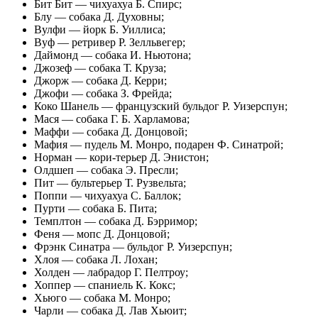
Бит Бит — чихуахуа Б. Спирс;
Блу — собака Д. Духовны;
Вулфи — йорк Б. Уиллиса;
Вуф — ретривер Р. Зелльвегер;
Даймонд — собака И. Ньютона;
Джозеф — собака Т. Круза;
Джорж — собака Д. Керри;
Джофи — собака З. Фрейда;
Коко Шанель — французский бульдог Р. Уизерспун;
Мася — собака Г. Б. Харламова;
Маффи — собака Д. Донцовой;
Мафия — пудель М. Монро, подарен Ф. Синатрой;
Норман — кори-терьер Д. Энистон;
Олдшеп — собака Э. Пресли;
Пит — бультерьер Т. Рузвельта;
Поппи — чихуахуа С. Баллок;
Пурти — собака Б. Пита;
Темплтон — собака Д. Бэрримор;
Феня — мопс Д. Донцовой;
Фрэнк Синатра — бульдог Р. Уизерспун;
Хлоя — собака Л. Лохан;
Холден — лабрадор Г. Пелтроу;
Хоппер — спаниель К. Кокс;
Хьюго — собака М. Монро;
Чарли — собака Д. Лав Хьюит;