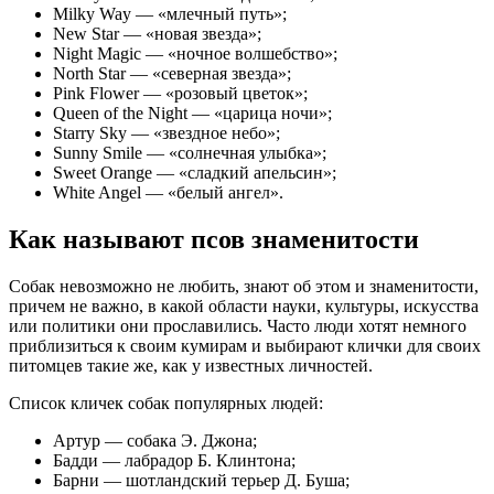
Milky Way — «млечный путь»;
New Star — «новая звезда»;
Night Magic — «ночное волшебство»;
North Star — «северная звезда»;
Pink Flower — «розовый цветок»;
Queen of the Night — «царица ночи»;
Starry Sky — «звездное небо»;
Sunny Smile — «солнечная улыбка»;
Sweet Orange — «сладкий апельсин»;
White Angel — «белый ангел».
Как называют псов знаменитости
Собак невозможно не любить, знают об этом и знаменитости,
причем не важно, в какой области науки, культуры, искусства
или политики они прославились. Часто люди хотят немного
приблизиться к своим кумирам и выбирают клички для своих
питомцев такие же, как у известных личностей.
Список кличек собак популярных людей:
Артур — собака Э. Джона;
Бадди — лабрадор Б. Клинтона;
Барни — шотландский терьер Д. Буша;