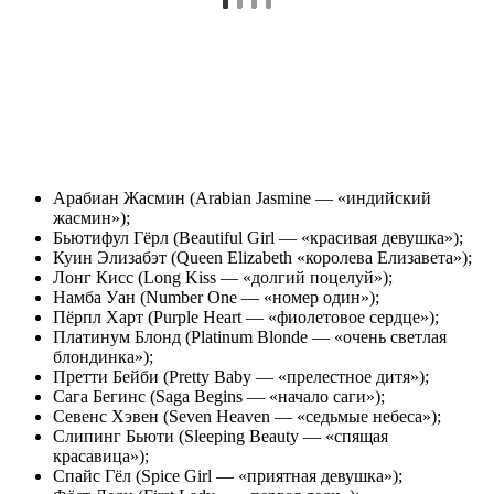
Арабиан Жасмин (Arabian Jasmine — «индийский
жасмин»);
Бьютифул Гёрл (Beautiful Girl — «красивая девушка»);
Куин Элизабэт (Queen Elizabeth «королева Елизавета»);
Лонг Кисс (Long Kiss — «долгий поцелуй»);
Намба Уан (Number One — «номер один»);
Пёрпл Харт (Purple Heart — «фиолетовое сердце»);
Платинум Блонд (Platinum Blonde — «очень светлая
блондинка»);
Претти Бейби (Pretty Baby — «прелестное дитя»);
Сага Бегинс (Saga Begins — «начало саги»);
Севенс Хэвен (Seven Heaven — «седьмые небеса»);
Слипинг Бьюти (Sleeping Beauty — «спящая
красавица»);
Спайс Гёл (Spice Girl — «приятная девушка»);