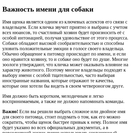
Важность имени для собаки
Имя щенка является одним из ключевых аспектов его связи с
владельцем. Если кличка звучит приятно и выбрана с учетом
всех нюансов, то счастливый хозяин будет произносить её с
особой интонацией, получая удовольствие от этого процесса.
Собаки обладают высокой сообразительностью и способны
уловить положительные эмоции в голосе своего владельца.
Обычно обращение к питомцу происходит по имени, и если
оно нравится хозяину, то и собаке оно будет по душе. Многие
зоологи утверждают, что кличка может оказывать влияние на
характер животного. Поэтому многие владельцы подходят к
выбору имени с особой тщательностью, часто выбирая
иностранные названия, которые отражают те качества,
которые они хотели бы видеть в своем четвероногом друге.
Имя должно быть коротким, мелодичным и легко
воспринимаемым, а также не должно напоминать команды.
Важно!
Если вы решили выбрать сложное или двойное имя
для своего питомца, стоит подумать о том, как его можно
сократить, чтобы щенок быстрее привык к нему. Полное имя
будет указано во всех официальных документах, а в
повседневной жизни лучше использовать сокращенный