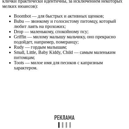
клички практически идентичны, за исключением некоторых
мелких нюансов):
Boombot — для быстрых и активных щенков;
Bubu — звонкому и голосистому питомцу, который
любит лаять на прохожих;
Drop — маленькому, спокойному псу;
Griffin — милому малышу мальчику, оно прекрасно
подойдет, например, померанцу;
Rudy — гордым малышам;
Small, Little, Baby Kiddy, Child — самым маленьким
питомцам;
Toots — милое имя для песиков с капризным
характером.