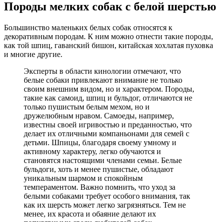
Породы мелких собак с белой шерстью
Большинство маленьких белых собак относятся к
декоративным породам. К ним можно отнести такие породы,
как той шпиц, гаванский бишон, китайская хохлатая пуховка
и многие другие.
Эксперты в области кинологии отмечают, что
белые собаки привлекают внимание не только
своим внешним видом, но и характером. Породы,
такие как самоид, шпиц и бульдог, отличаются не
только пушистым белым мехом, но и
дружелюбным нравом. Самоеды, например,
известны своей игривостью и преданностью, что
делает их отличными компаньонами для семей с
детьми. Шпицы, благодаря своему умному и
активному характеру, легко обучаются и
становятся настоящими членами семьи. Белые
бульдоги, хоть и менее пушистые, обладают
уникальным шармом и спокойным
темпераментом. Важно помнить, что уход за
белыми собаками требует особого внимания, так
как их шерсть может легко загрязняться. Тем не
менее, их красота и обаяние делают их