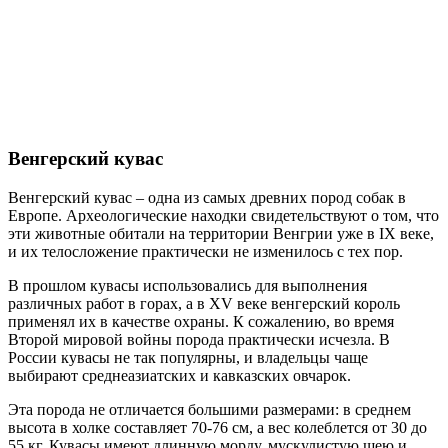
Венгерский кувас
Венгерский кувас – одна из самых древних пород собак в
Европе. Археологические находки свидетельствуют о том, что
эти животные обитали на территории Венгрии уже в IX веке,
и их телосложение практически не изменилось с тех пор.
В прошлом кувасы использовались для выполнения
различных работ в горах, а в XV веке венгерский король
применял их в качестве охраны. К сожалению, во время
Второй мировой войны порода практически исчезла. В
России кувасы не так популярны, и владельцы чаще
выбирают среднеазиатских и кавказских овчарок.
Эта порода не отличается большими размерами: в среднем
высота в холке составляет 70-76 см, а вес колеблется от 30 до
55 кг. Кувасы имеют длинную морду, мускулистую шею и