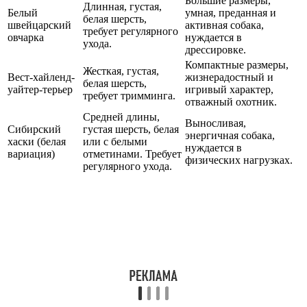
Большие размеры,
Длинная, густая,
Белый
умная, преданная и
белая шерсть,
швейцарский
активная собака,
требует регулярного
овчарка
нуждается в
ухода.
дрессировке.
Компактные размеры,
Жесткая, густая,
Вест-хайленд-
жизнерадостный и
белая шерсть,
уайтер-терьер
игривый характер,
требует тримминга.
отважный охотник.
Средней длины,
Выносливая,
Сибирский
густая шерсть, белая
энергичная собака,
хаски (белая
или с белыми
нуждается в
вариация)
отметинами. Требует
физических нагрузках.
регулярного ухода.