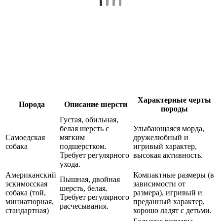
Характерные черты
Порода
Описание шерсти
породы
Густая, обильная,
белая шерсть с
Улыбающаяся морда,
Самоедская
мягким
дружелюбный и
собака
подшерстком.
игривый характер,
Требует регулярного
высокая активность.
ухода.
Американский
Компактные размеры (в
Пышная, двойная
эскимосская
зависимости от
шерсть, белая.
собака (той,
размера), игривый и
Требует регулярного
миниатюрная,
преданный характер,
расчесывания.
стандартная)
хорошо ладят с детьми.