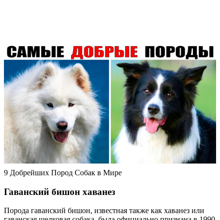
9 Добрейших Пород Собак в Мире
Гаванский бишон хаванез
Порода гаванский бишон, известная также как хаванез или
гаванская шелковая собака, была официально признана в 1990