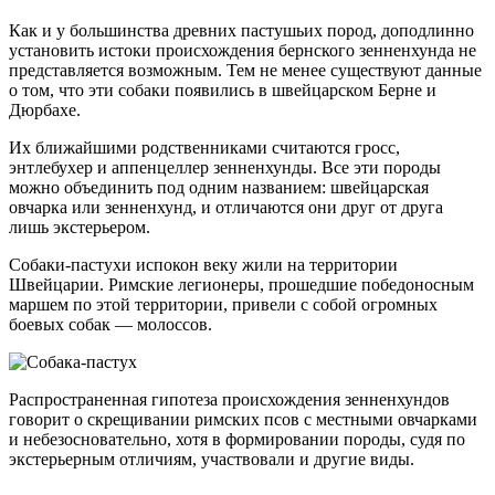
Как и у большинства древних пастушьих пород, доподлинно
установить истоки происхождения бернского зенненхунда не
представляется возможным. Тем не менее существуют данные
о том, что эти собаки появились в швейцарском Берне и
Дюрбахе.
Их ближайшими родственниками считаются гросс,
энтлебухер и аппенцеллер зенненхунды. Все эти породы
можно объединить под одним названием: швейцарская
овчарка или зенненхунд, и отличаются они друг от друга
лишь экстерьером.
Собаки-пастухи испокон веку жили на территории
Швейцарии. Римские легионеры, прошедшие победоносным
маршем по этой территории, привели с собой огромных
боевых собак — молоссов.
Распространенная гипотеза происхождения зенненхундов
говорит о скрещивании римских псов с местными овчарками
и небезосновательно, хотя в формировании породы, судя по
экстерьерным отличиям, участвовали и другие виды.