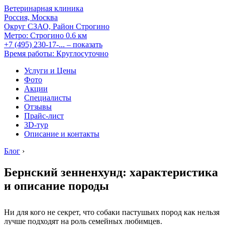
Ветеринарная клиника
Россия, Москва
Округ СЗАО, Район Строгино
Метро:
Строгино
0.6 км
+7 (495) 230-17-...
– показать
Время работы: Круглосуточно
Услуги и Цены
Фото
Акции
Специалисты
Отзывы
Прайс-лист
3D-тур
Описание и контакты
Блог
›
Бернский зенненхунд: характеристика
и описание породы
Ни для кого не секрет, что собаки пастушьих пород как нельзя
лучше подходят на роль семейных любимцев.