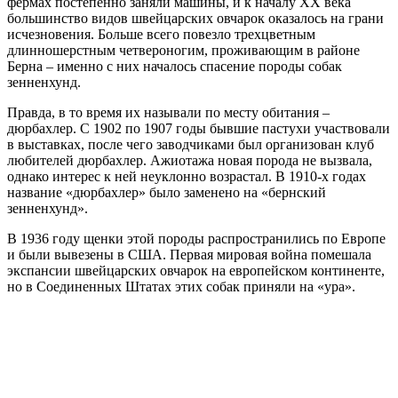
фермах постепенно заняли машины, и к началу XX века
большинство видов швейцарских овчарок оказалось на грани
исчезновения. Больше всего повезло трехцветным
длинношерстным четвероногим, проживающим в районе
Берна – именно с них началось спасение породы собак
зенненхунд.
Правда, в то время их называли по месту обитания –
дюрбахлер. С 1902 по 1907 годы бывшие пастухи участвовали
в выставках, после чего заводчиками был организован клуб
любителей дюрбахлер. Ажиотажа новая порода не вызвала,
однако интерес к ней неуклонно возрастал. В 1910-х годах
название «дюрбахлер» было заменено на «бернский
зенненхунд».
В 1936 году щенки этой породы распространились по Европе
и были вывезены в США. Первая мировая война помешала
экспансии швейцарских овчарок на европейском континенте,
но в Соединенных Штатах этих собак приняли на «ура».