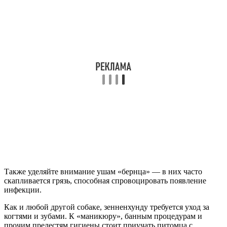
Также уделяйте внимание ушам «бернца» — в них часто
скапливается грязь, способная спровоцировать появление
инфекции.
Как и любой другой собаке, зенненхунду требуется уход за
когтями и зубами. К «маникюру», банным процедурам и
прочим прелестям гигиены стоит приучать питомца с