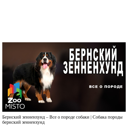
Бернский зенненхунд – Все о породе собаки | Собака породы
бернский зенненхунд