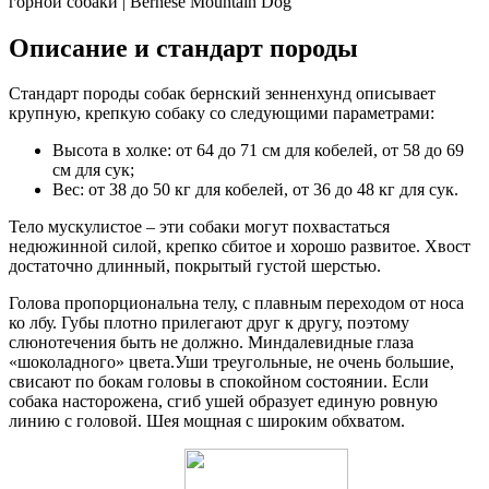
горной собаки | Bernese Mountain Dog
Описание и стандарт породы
Стандарт породы собак бернский зенненхунд описывает
крупную, крепкую собаку со следующими параметрами:
Высота в холке: от 64 до 71 см для кобелей, от 58 до 69
см для сук;
Вес: от 38 до 50 кг для кобелей, от 36 до 48 кг для сук.
Тело мускулистое – эти собаки могут похвастаться
недюжинной силой, крепко сбитое и хорошо развитое. Хвост
достаточно длинный, покрытый густой шерстью.
Голова пропорциональна телу, с плавным переходом от носа
ко лбу. Губы плотно прилегают друг к другу, поэтому
слюнотечения быть не должно. Миндалевидные глаза
«шоколадного» цвета.Уши треугольные, не очень большие,
свисают по бокам головы в спокойном состоянии. Если
собака насторожена, сгиб ушей образует единую ровную
линию с головой. Шея мощная с широким обхватом.