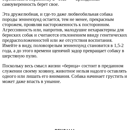
самоуверенность берет свое.
Эта дружелюбная, и где-то даже любвеобильная собака
породы зенненхунд остается, тем не менее, прекрасным
сторожем, проявляя настороженность к посторонним.
Агрессивность или, напротив, малодушие нехарактерны для
бернских собак и считаются отклонением ввиду генетических
предрасположенностей или же отсутствия воспитания.
Имейте в виду, половозрелым зенненхунд становится в 1,5-2
года, а до этого времени щенячий задор превращает собаку в
шерстяную пулю.
Поскольку весь смысл жизни «бернца» состоит в преданном
служении своему хозяину, животное нельзя надолго оставлять
одного или лишать его внимания. Собака начинает грустить и
может даже впасть в уныние.