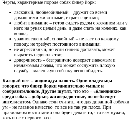
Черты, характерные породе собак бивер йорк:
ласковый, любвеобильный – дружит со всеми
домашними животными, играет с детьми;
любит внимание – готов сидеть рядом с хозяином или у
него на руках целый день, и даже спать на коленях, как
кошка;
уравновешенный, спокойный – не лает по каждому
поводу, не требует постоянного внимания;
не агрессивный, но если сильно доставать, может
выразить недовольство;
доверчивость – безгранично доверяет знакомым и
незнакомым людям, что может сослужить плохую
службу – маленькую собачку легко обидеть.
Каждый пес – индивидуальность. Одни владельцы
говорят, что бивер йорки удивительно умные и
сообразительные. Другие шутят, что это – «блондинки»
среди собак – добрые, жизнерадостные, но не блещут
интеллектом.
Однако если считать, что для диванной собачки
ум – не главное качество, то все не так уж плохо. При
правильном воспитании она будет делать то, что вам нужно,
хоть и не с первого раза.