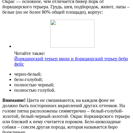
Окрас — основное, чем отличается бивер йорк от
йоркширского терьера. Грудь, шея, подбородок, живот, лапы –
белые (но не более 80% общей площади), корпус:
Читайте также:
Йоркширский терьер мини и йоркширский терьер беби
фейс
черно-белый;
бело-голубой;
полностью черный;
полностью голубой.
Внимание!
Цвета не смешиваются, на каждом фоне не
должно быть посторонних вкраплений других оттенков. На
голове пятна расположены симметрично – белый-голубой-
золотой, белый-черный-золотой. Окрас йоркширского терьера
или близкий к нему считается пороком. Бело-шоколадные
собаки – совсем другая порода, которая называется биро
йорктерьер.