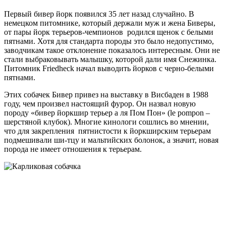
Первый бивер йорк появился 35 лет назад случайно. В
немецком питомнике, который держали муж и жена Биверы,
от пары йорк терьеров-чемпионов родился щенок с белыми
пятнами. Хотя для стандарта породы это было недопустимо,
заводчикам такое отклонение показалось интересным. Они не
стали выбраковывать малышку, которой дали имя Снежинка.
Питомник Friedheck начал выводить йорков с черно-белыми
пятнами.
Этих собачек Бивер привез на выставку в Висбаден в 1988
году, чем произвел настоящий фурор. Он назвал новую
породу «бивер йоркшир терьер а ля Пом Пон» (le pompon –
шерстяной клубок). Многие кинологи сошлись во мнении,
что для закрепления пятнистости к йоркширским терьерам
подмешивали ши-тцу и мальтийских болонок, а значит, новая
порода не имеет отношения к терьерам.