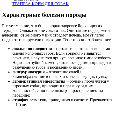
ТРАПЕЗА КОРМ ДЛЯ СОБАК
Характерные болезни породы
Бытует мнение, что бивер йорки здоровее йоркширских
терьеров. Однако это не совсем так. Они так же подвержены
аллергии, от жирного у них страдает печень, могут легко
подхватить вирусную инфекцию. Генетические заболевания:
ложная полиодонтия
– патология возникает во время
смены молочных зубов. Если вовремя не заняться
лечением, нарушается прикус, возникает многозубость.
Нарастает зубной камень, что впоследствии приведет к
разрушению зубов и воспалению десен;
гиперурикозурия
– отложение солей и
камнеобразование в почках и мочевыводящих путях;
дегенеративная миелопатия
– болезнь проявляется у
взрослых собак, приводит к параличу задних
конечностей, с постепенным распространением на
передние;
атрофия сетчатки,
приводящая к слепоте. Проявляется
в 1-5 лет.