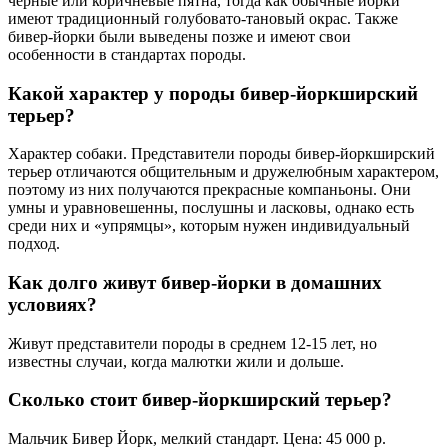
черные или коричневые пятна, тогда как обычные йорки
имеют традиционный голубовато-тановый окрас. Также
бивер-йорки были выведены позже и имеют свои
особенности в стандартах породы.
Какой характер у породы бивер-йоркширский
терьер?
Характер собаки. Представители породы бивер-йоркширский
терьер отличаются общительным и дружелюбным характером,
поэтому из них получаются прекрасные компаньоны. Они
умны и уравновешенны, послушны и ласковы, однако есть
среди них и «упрямцы», которым нужен индивидуальный
подход.
Как долго живут бивер-йорки в домашних
условиях?
Живут представители породы в среднем 12-15 лет, но
известны случаи, когда малютки жили и дольше.
Сколько стоит бивер-йоркширский терьер?
Мальчик Бивер Йорк, мелкий стандарт. Цена: 45 000 р.