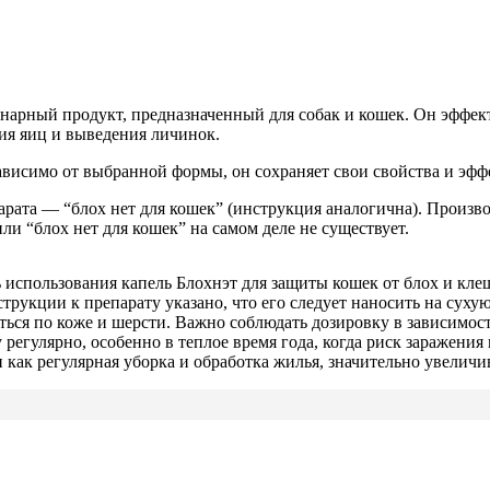
нарный продукт, предназначенный для собак и кошек. Он эффект
ия яиц и выведения личинок.
ависимо от выбранной формы, он сохраняет свои свойства и эффе
рата — “блох нет для кошек” (инструкция аналогична). Произво
ли “блох нет для кошек” на самом деле не существует.
использования капель Блохнэт для защиты кошек от блох и кле
трукции к препарату указано, что его следует наносить на сух
ться по коже и шерсти. Важно соблюдать дозировку в зависимос
егулярно, особенно в теплое время года, когда риск заражения
как регулярная уборка и обработка жилья, значительно увеличи