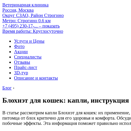
Ветеринарная клиника
Россия, Москва
Округ СЗАО, Район Строгино
Метро:
Строгино
0.6 км
+7 (495) 230-17-...
– показать
Время работы: Круглосуточно
Услуги и Цены
Фото
Акции
Специалисты
Отзывы
Прайс-лист
3D-тур
Описание и контакты
Блог
›
Блохнэт для кошек: капли, инструкция
В статье рассмотрим капли Блохнэт для кошек: их применение
питомца от блох критично для его здоровья и комфорта. Обсу
побочные эффекты. Эта информация поможет правильно исполь