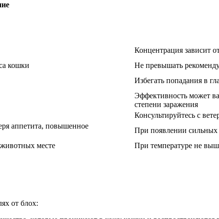
ние
Концентрация зависит от
еса кошки
Не превышать рекоменд
Избегать попадания в гла
Эффективность может ва
степени заражения
Консультируйтесь с вет
еря аппетита, повышенное
При появлении сильных 
и животных месте
При температуре не выш
ях от блох: