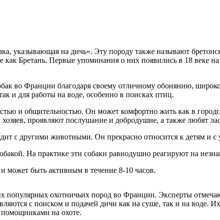
бака, указывающая на дичь». Эту породу также называют бретон
нее как Бретань. Первые упоминания о них появились в 18 веке 
собак во Франции благодаря своему отличному обонянию, широк
так и для работы на воде, особенно в поисках птиц.
тью и общительностью. Он может комфортно жить как в городско
 хозяев, проявляют послушание и добродушие, а также любят ла
ит с другими животными. Он прекрасно относится к детям и с 
обакой. На практике эти собаки равнодушно реагируют на незнак
и может быть активным в течение 8-10 часов.
мых популярных охотничьих пород во Франции. Эксперты отмеча
вляются с поиском и подачей дичи как на суше, так и на воде.
 помощниками на охоте.