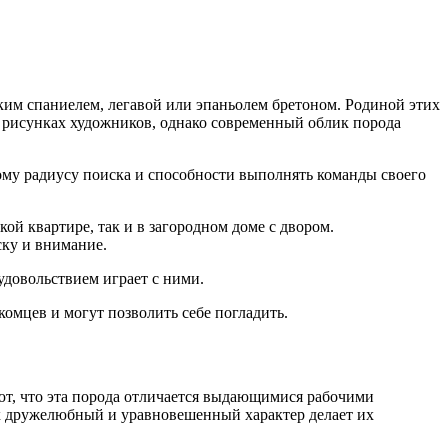
ским спаниелем, легавой или эпаньолем бретоном. Родиной этих
на рисунках художников, однако современный облик порода
ому радиусу поиска и способности выполнять команды своего
й квартире, так и в загородном доме с двором.
ску и внимание.
удовольствием играет с ними.
омцев и могут позволить себе погладить.
ют, что эта порода отличается выдающимися рабочими
 Их дружелюбный и уравновешенный характер делает их