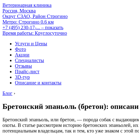
Ветеринарная клиника
Россия, Москва
Округ СЗАО, Район Строгино
Метро:
Строгино
0.6 км
+7 (495) 230-17-...
– показать
Время работы: Круглосуточно
Услуги и Цены
Фото
Акции
Специалисты
Отзывы
Прайс-лист
3D-тур
Описание и контакты
Блог
›
Бретонский эпаньоль (бретон): описан
Бретонский эпаньоль, или бретон, — порода собак с выдающим
охоты. В статье рассмотрим историю бретонских эпаньолей, их
потенциальным владельцам, так и тем, кто уже знаком с этой п