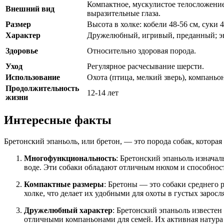
Компактное, мускулистое телосложение;
Внешний вид
выразительные глаза.
Размер
Высота в холке: кобели 48-56 см, суки 4
Характер
Дружелюбный, игривый, преданный; эн
Здоровье
Относительно здоровая порода.
Уход
Регулярное расчесывание шерсти.
Использование
Охота (птица, мелкий зверь), компаньон
Продолжительность
12-14 лет
жизни
Интересные факты
Бретонский эпаньоль, или бретон, — это порода собак, которая
Многофункциональность
: Бретонский эпаньоль изначал
воде. Эти собаки обладают отличным нюхом и способност
Компактные размеры
: Бретоны — это собаки среднего 
холке, что делает их удобными для охоты в густых заросля
Дружелюбный характер
: Бретонский эпаньоль известе
отличными компаньонами для семей. Их активная натура 