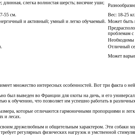
 длинная, слегка волнистая шерсть; висячие уши;
Разнообразие
7-55 см.
Вес: 18-25 кг
ергичный и активный; умный и легко обучаемый.
Может быть 
Предрасполож
проблемам с 
Необходимы 
.
Отличный се
Может варьир
 имеет множество интересных особенностей. Вот три факта о ней
ьно был выведен во Франции для охоты на дичь, и его универсал
ью к обучению, что позволяет им успешно работать в различных
размера, которые отличаются гармоничными пропорциями и легки
х и лесах.
н своим дружелюбным и общительным характером. Эти собаки хо
требует регулярных физических нагрузок и умственной стимуляц