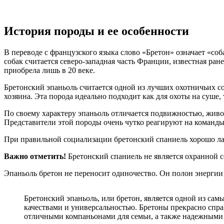
История породы и ее особенности
В переводе с французского языка слово «Бретон» означает «со
собак считается северо-западная часть Франции, известная ра
приобрела лишь в 20 веке.
Бретонский эпаньоль считается одной из лучших охотничьих 
хозяина. Эта порода идеально подходит как для охоты на суше, 
По своему характеру эпаньоль отличается подвижностью, живос
Представители этой породы очень чутко реагируют на команды
При правильной социализации бретонский спаниель хорошо лад
Важно отметить!
Бретонский спаниель не является охранной с
Эпаньоль бретон не переносит одиночество. Он полон энергии 
Бретонский эпаньоль, или бретон, является одной из са
качествами и универсальностью. Бретоны прекрасно спра
отличными компаньонами для семьи, а также надежными