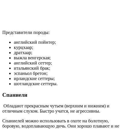
Представители породы:
английский пойнтер;
курцхаар;
дратхаар;
выжла венгерская;
английский сеттер;
итальянский брак;
эспаньол бретон;
ирландские сеттеры;
шотландские сеттеры.
Спаниели
Обладают прекрасным чутьем (верхним и нижним) и
отличным слухом. Быстро учатся, не агрессивны.
Спаниелей можно использовать в охоте на болотную,
боровую, водоплавающую дичь. Они хорошо плавают и не