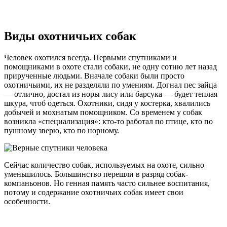
Виды охотничьих собак
Человек охотился всегда. Первыми спутниками и
помощниками в охоте стали собаки, не одну сотню лет назад
прирученные людьми. Вначале собаки были просто
охотничьими, их не разделяли по умениям. Догнал пес зайца
— отлично, достал из норы лису или барсука — будет теплая
шкура, чтоб одеться. Охотники, сидя у костерка, хвалились
добычей и мохнатым помощником. Со временем у собак
возникла «специализация»: кто-то работал по птице, кто по
пушному зверю, кто по норному.
Сейчас количество собак, используемых на охоте, сильно
уменьшилось. Большинство перешли в разряд собак-
компаньонов. Но генная память часто сильнее воспитания,
потому и содержание охотничьих собак имеет свои
особенности.