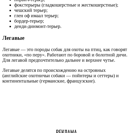
фокстерьеры (гладкошерстные и жесткошерстные);
чешский терьер;
глен оф имаал терьер;
бордер-терьер;
денди-динмонт-терьер.
Легавые
Легавые — это породы собак для охоты на птиц, как говорят
охотники, «по перу». Работают по боровой и болотной дичи.
Для легавой предпочтительно дальнее и верхнее чутье.
Легавые делятся по происхождению на островных
(английские охотничьи собаки — пойнтеры и сеттеры) и
континентальные (германские, французские).