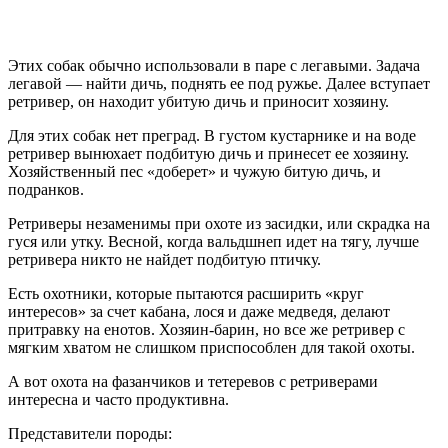
Этих собак обычно использовали в паре с легавыми. Задача
легавой — найти дичь, поднять ее под ружье. Далее вступает
ретривер, он находит убитую дичь и приносит хозяину.
Для этих собак нет преград. В густом кустарнике и на воде
ретривер вынюхает подбитую дичь и принесет ее хозяину.
Хозяйственный пес «доберет» и чужую битую дичь, и
подранков.
Ретриверы незаменимы при охоте из засидки, или скрадка на
гуся или утку. Весной, когда вальдшнеп идет на тягу, лучше
ретривера никто не найдет подбитую птичку.
Есть охотники, которые пытаются расширить «круг
интересов» за счет кабана, лося и даже медведя, делают
притравку на енотов. Хозяин-барин, но все же ретривер с
мягким хватом не слишком приспособлен для такой охоты.
А вот охота на фазанчиков и тетеревов с ретриверами
интересна и часто продуктивна.
Представители породы: