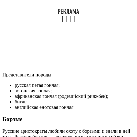
Представители породы:
русская пегая гончая;
эстонская гончая;
африканская гончая (родезийский риджбек);
бигль;
английская енотовая гончая.
Борзые
Русские аристократы любили охоту с борзыми и знали в ней
толк. Русские борзые — великолепные охотничьи собаки.