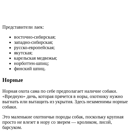
Представители лаек:
восточно-сибирская;
западно-сибирская;
русско-европейская;
якутская;
карельская медвежья;
норботтен-шпиц;
финский шпиц.
Норные
Норная охота сама по себе предполагает наличие собаки.
«Вредную» дичь, которая прячется в норы, охотнику нужно
выгнать или вытащить из укрытия. Здесь незаменимы норные
собаки.
Это маленькие охотничьи породы собак, поскольку крупная
просто не влезет в нору со зверем — кроликом, лисой,
барсуком.