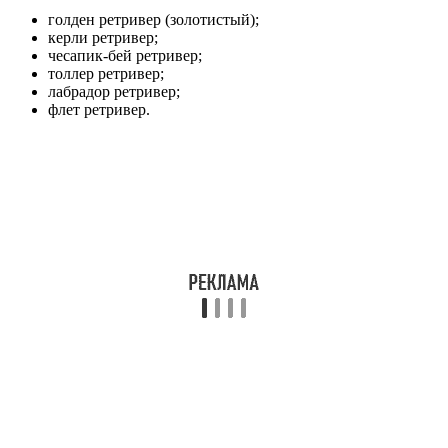
голден ретривер (золотистый);
керли ретривер;
чесапик-бей ретривер;
толлер ретривер;
лабрадор ретривер;
флет ретривер.