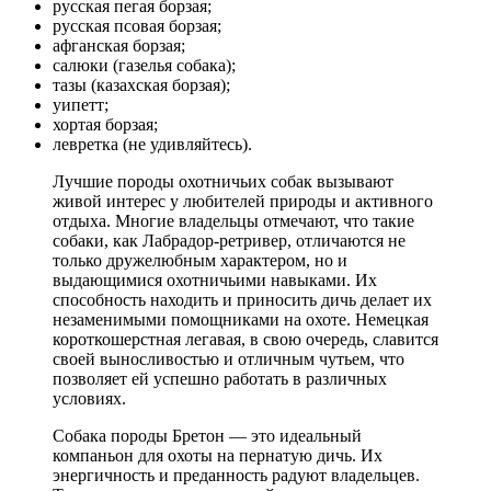
русская пегая борзая;
русская псовая борзая;
афганская борзая;
салюки (газелья собака);
тазы (казахская борзая);
уипетт;
хортая борзая;
левретка (не удивляйтесь).
Лучшие породы охотничьих собак вызывают
живой интерес у любителей природы и активного
отдыха. Многие владельцы отмечают, что такие
собаки, как Лабрадор-ретривер, отличаются не
только дружелюбным характером, но и
выдающимися охотничьими навыками. Их
способность находить и приносить дичь делает их
незаменимыми помощниками на охоте. Немецкая
короткошерстная легавая, в свою очередь, славится
своей выносливостью и отличным чутьем, что
позволяет ей успешно работать в различных
условиях.
Собака породы Бретон — это идеальный
компаньон для охоты на пернатую дичь. Их
энергичность и преданность радуют владельцев.