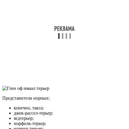
Представители норных:
конечно, такса;
джек-рассел-терьер;
ягдтерьер;
норфолк-терьер;
норвич-терьер;