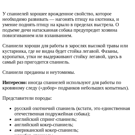
У спаниелей хорошее врожденное свойство, которое
необходимо развивать — нагонять птицу на охотника, и
умение поднять птицу на крыло в пределах выстрела. О
подъеме дичи натасканная собака предупредит хозяина
повизгиванием или взлаиванием.
Спаниели хороши для работы в зарослях высокой травы или
кустарника, где не видна будет стойка легавой. Фазаны,
куропатки, утки не выдерживают стойку легавой, здесь в
самый раз пригодится спаниель.
Спаниели преданны и неутомимы.
Интересно:
иногда спаниелей используют для работы по
кровяному следу («добор» подранков небольших копытных).
Представители породы:
русский охотничий спаниель (кстати, это единственная
отечественная подружейная собака);
английский спринг-спаниель;
английский кокер-спаниель;
американский кокер-спаниель;