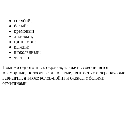
голубой;
белый;
кремовый;
лиловый;
циннамон;
рыжий;
шоколадный;
черный.
Помимо однотонных окрасов, также высоко ценятся
мраморные, полосатые, дымчатые, пятнистые и черепаховые
варианты, а также колор-пойнт и окрасы с белыми
отметинами.