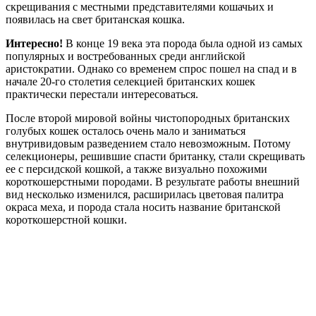
скрещивания с местными представителями кошачьих и
появилась на свет британская кошка.
Интересно!
В конце 19 века эта порода была одной из самых
популярных и востребованных среди английской
аристократии. Однако со временем спрос пошел на спад и в
начале 20-го столетия селекцией британских кошек
практически перестали интересоваться.
После второй мировой войны чистопородных британских
голубых кошек осталось очень мало и заниматься
внутривидовым разведением стало невозможным. Потому
селекционеры, решившие спасти британку, стали скрещивать
ее с персидской кошкой, а также визуально похожими
короткошерстными породами. В результате работы внешний
вид несколько изменился, расширилась цветовая палитра
окраса меха, и порода стала носить название британской
короткошерстной кошки.