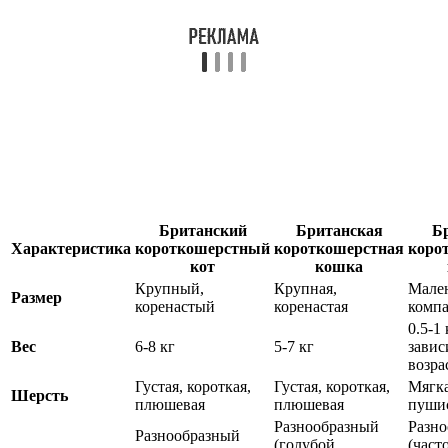
Британский
Британская
Б
Характеристика
короткошерстный
короткошерстная
коро
кот
кошка
Крупный,
Крупная,
Мале
Размер
коренастый
коренастая
комп
0.5-1 
Вес
6-8 кг
5-7 кг
завис
возра
Густая, короткая,
Густая, короткая,
Мягка
Шерсть
плюшевая
плюшевая
пуши
Разнообразный
Разн
Разнообразный
(голубой,
(част