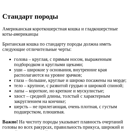
Стандарт породы
Американская короткошерстная кошка и гладкошерстные
коты-американцы
Британская кошка по стандарту породы должна иметь
следующие отличительные черты:
голова – круглая, с прямым носом, выраженным
подбородком и круглыми щеками;
уши – широкие у основания, внутренние края
располагаются на уровне зрачков;
глаза – большие, круглые и широко посажены на морде;
тело – крупное, с развитой грудью и широкой спиной;
лапы – короткие, но крепкие и мускулистые;
хвост – средней длины, толстый с характерным
закруглением на кончике;
шерсть – не прилегающая, очень плотная, с густым
подшерстком, плюшевая.
Важно!
На чистоту породы указывает плавность очертаний
головы во всех ракурсах, правильность прикуса, широкий и