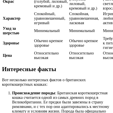
Окрас
(голубой, лиловый,
лиловый,
светл
кремовый и др.)
кремовый и др.)
взрос
Спокойный,
Спокойная,
Игри
Характер
уравновешенный,
уравновешенная,
любо
игривый
ласковая
акти
Уход за
Минимальный
Минимальный
Мини
шерстью
Требу
Обычно крепкое
Обычно крепкое
Здоровье
к пит
здоровье
здоровье
гигие
Относительно
Относительно
Отно
Цена
высокая
высокая
высок
Интересные факты
Вот несколько интересных фактов о британских
короткошерстных кошках:
Происхождение породы
: Британская короткошерстная
кошка считается одной из самых древних пород в
Великобритании. Ее предки были завезены в страну
римлянами, и с тех пор они адаптировались к местному
климату и условиям жизни. Порода была официально