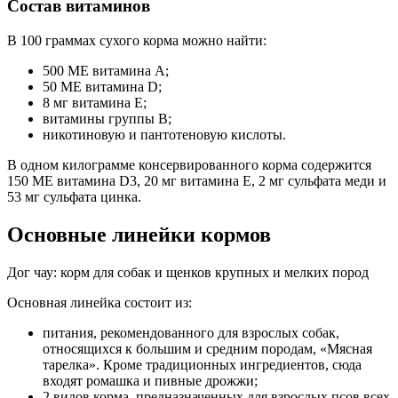
Состав витаминов
В 100 граммах сухого корма можно найти:
500 МЕ витамина А;
50 МЕ витамина D;
8 мг витамина Е;
витамины группы B;
никотиновую и пантотеновую кислоты.
В одном килограмме консервированного корма содержится
150 МЕ витамина D3, 20 мг витамина Е, 2 мг сульфата меди и
53 мг сульфата цинка.
Основные линейки кормов
Дог чау: корм для собак и щенков крупных и мелких пород
Основная линейка состоит из:
питания, рекомендованного для взрослых собак,
относящихся к большим и средним породам, «Мясная
тарелка». Кроме традиционных ингредиентов, сюда
входят ромашка и пивные дрожжи;
2 видов корма, предназначенных для взрослых псов всех