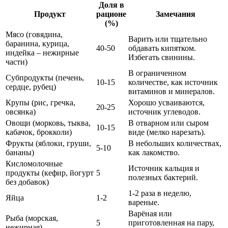
Доля в
Продукт
рационе
Замечания
(%)
Мясо (говядина,
Варить или тщательно
баранина, курица,
40-50
обдавать кипятком.
индейка – нежирные
Избегать свинины.
части)
В ограниченном
Субпродукты (печень,
10-15
количестве, как источник
сердце, рубец)
витаминов и минералов.
Крупы (рис, гречка,
Хорошо усваиваются,
20-25
овсянка)
источник углеводов.
Овощи (морковь, тыква,
В отварном или сыром
10-15
кабачок, брокколи)
виде (мелко нарезать).
Фрукты (яблоки, груши,
В небольших количествах,
5-10
бананы)
как лакомство.
Кисломолочные
Источник кальция и
продукты (кефир, йогурт
5
полезных бактерий.
без добавок)
1-2 раза в неделю,
Яйца
1-2
вареные.
Варёная или
Рыба (морская,
5
приготовленная на пару,
нежирная)