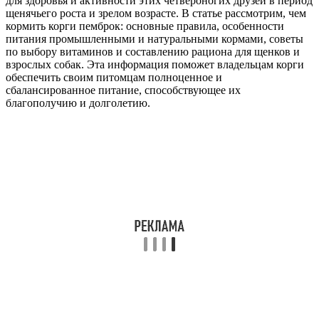
для здоровья и активности этих четвероногих друзей в период
щенячьего роста и зрелом возрасте. В статье рассмотрим, чем
кормить корги пемброк: основные правила, особенности
питания промышленными и натуральными кормами, советы
по выбору витаминов и составлению рациона для щенков и
взрослых собак. Эта информация поможет владельцам корги
обеспечить своим питомцам полноценное и
сбалансированное питание, способствующее их
благополучию и долголетию.