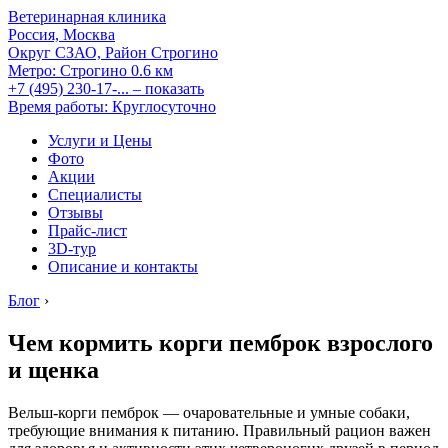
Ветеринарная клиника
Россия, Москва
Округ СЗАО, Район Строгино
Метро:
Строгино
0.6 км
+7 (495) 230-17-...
– показать
Время работы: Круглосуточно
Услуги и Цены
Фото
Акции
Специалисты
Отзывы
Прайс-лист
3D-тур
Описание и контакты
Блог
›
Чем кормить корги пемброк взрослого
и щенка
Вельш-корги пемброк — очаровательные и умные собаки,
требующие внимания к питанию. Правильный рацион важен