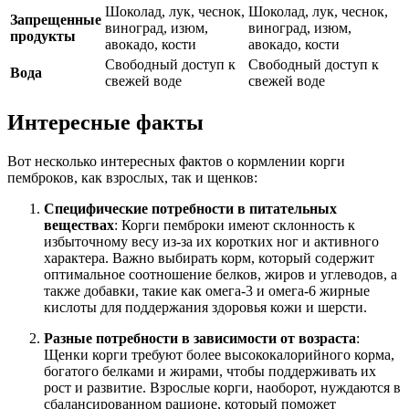
Шоколад, лук, чеснок,
Шоколад, лук, чеснок,
Запрещенные
виноград, изюм,
виноград, изюм,
продукты
авокадо, кости
авокадо, кости
Свободный доступ к
Свободный доступ к
Вода
свежей воде
свежей воде
Интересные факты
Вот несколько интересных фактов о кормлении корги
пемброков, как взрослых, так и щенков:
Специфические потребности в питательных
веществах
: Корги пемброки имеют склонность к
избыточному весу из-за их коротких ног и активного
характера. Важно выбирать корм, который содержит
оптимальное соотношение белков, жиров и углеводов, а
также добавки, такие как омега-3 и омега-6 жирные
кислоты для поддержания здоровья кожи и шерсти.
Разные потребности в зависимости от возраста
:
Щенки корги требуют более высококалорийного корма,
богатого белками и жирами, чтобы поддерживать их
рост и развитие. Взрослые корги, наоборот, нуждаются в
сбалансированном рационе, который поможет