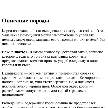
Описание породы
Корги изначально были выведены как пастушьи собаки. Эти
маленькие помощники могли самостоятельно управлять
целым стадом овец, защищая его от волков и похитителей без
помощи человека.
Важно знать!
В Южном Уэльсе существовал закон, согласно
которому, если кто-то убивал или ранил корги, ему
предписывалось компенсировать ущерб владельцу в виде
коровы или быка.
Вельш-корги — это компактная и приземистая собака с
крепким телосложением и короткими ногами. Ее мордочка
напоминает лисью, уши стоят вертикально, а нос имеет
исключительно черный цвет. Основной окрас корги —
рыжий, также допускается темно-серый с рыжими
подпалинами.
Разведение и содержание корги обычно не представляет
особых трудностей, однако стоит уделить особое внимание их