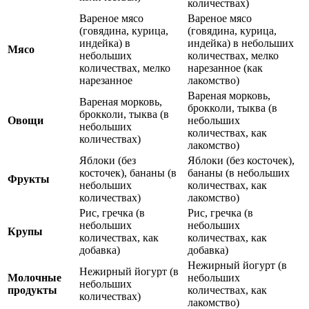
количествах)
Вареное мясо
Вареное мясо
(говядина, курица,
(говядина, курица,
индейка) в
индейка) в небольших
Мясо
небольших
количествах, мелко
количествах, мелко
нарезанное (как
нарезанное
лакомство)
Вареная морковь,
Вареная морковь,
брокколи, тыква (в
брокколи, тыква (в
Овощи
небольших
небольших
количествах, как
количествах)
лакомство)
Яблоки (без
Яблоки (без косточек),
косточек), бананы (в
бананы (в небольших
Фрукты
небольших
количествах, как
количествах)
лакомство)
Рис, гречка (в
Рис, гречка (в
небольших
небольших
Крупы
количествах, как
количествах, как
добавка)
добавка)
Нежирный йогурт (в
Нежирный йогурт (в
Молочные
небольших
небольших
продукты
количествах, как
количествах)
лакомство)