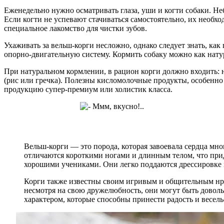
Еженедельно нужно осматривать глаза, уши и когти собаки. 
Если когти не успевают стачиваться самостоятельно, их необхо
специальное лакомство для чистки зубов.
Ухаживать за вельш-корги несложно, однако следует знать, как
опорно-двигательную систему. Кормить собаку можно как нат
При натуральном кормлении, в рацион корги должно входить: н
(рис или гречка). Полезны кисломолочные продукты, особенно
продукцию супер-премиум или холистик класса.
Вельш-корги — это порода, которая завоевала сердца мн
отличаются короткими ногами и длинным телом, что при
хорошими учениками. Они легко поддаются дрессировке и
Корги также известны своим игривым и общительным нра
несмотря на свою дружелюбность, они могут быть доволь
характером, которые способны принести радость и весель