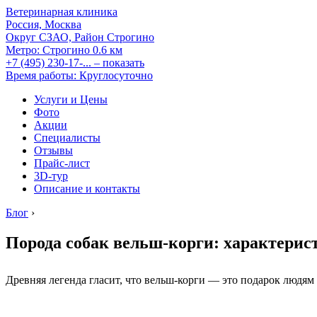
Ветеринарная клиника
Россия, Москва
Округ СЗАО, Район Строгино
Метро:
Строгино
0.6 км
+7 (495) 230-17-...
– показать
Время работы: Круглосуточно
Услуги и Цены
Фото
Акции
Специалисты
Отзывы
Прайс-лист
3D-тур
Описание и контакты
Блог
›
Порода собак вельш-корги: характерис
Древняя легенда гласит, что вельш-корги — это подарок людям