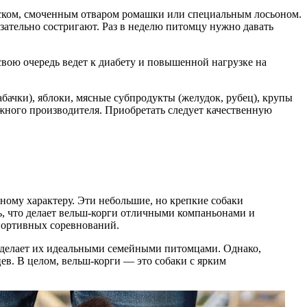
иском, смоченным отваром ромашки или специальным лосьоном.
язательно состригают. Раз в неделю питомцу нужно давать
 свою очередь ведет к диабету и повышенной нагрузке на
абачки), яблоки, мясные субпродукты (желудок, рубец), крупы
жного производителя. Приобретать следует качественную
ному характеру. Эти небольшие, но крепкие собаки
ь, что делает вельш-корги отличными компаньонами и
спортивных соревнований.
 делает их идеальными семейными питомцами. Однако,
ев. В целом, вельш-корги — это собаки с ярким