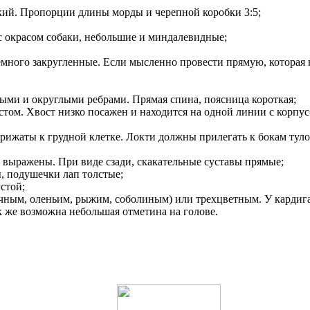
кий. Пропорции длины морды и черепной коробки 3:5;
 с окрасом собаки, небольшие и миндалевидные;
много закругленные. Если мысленно провести прямую, которая на
ыми и округлыми ребрами. Прямая спина, поясница короткая;
остом. Хвост низко посажен и находится на одной линии с корп
рижаты к грудной клетке. Локти должны прилегать к бокам тул
о выражены. При виде сзади, скакательные суставы прямые;
 подушечки лап толстые;
стой;
ачным, оленьим, рыжим, соболиным) или трехцветным. У кард
ак же возможна небольшая отметина на голове.