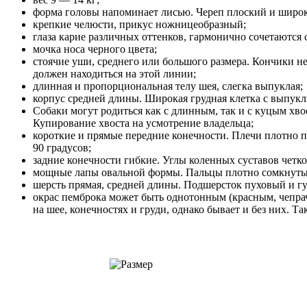
форма головы напоминает лисью. Череп плоский и широ
крепкие челюсти, прикус ножницеобразный;
глаза карие различных оттенков, гармонично сочетаются
мочка носа черного цвета;
стоячие уши, среднего или большого размера. Кончики не
должен находиться на этой линии;
длинная и пропорциональная телу шея, слегка выпуклая;
корпус средней длины. Широкая грудная клетка с выпукл
Собаки могут родиться как с длинным, так и с куцым хв
Купирование хвоста на усмотрение владельца;
короткие и прямые передние конечности. Плечи плотно п
90 градусов;
задние конечности гибкие. Углы коленных суставов четк
мощные лапы овальной формы. Пальцы плотно сомкнуты,
шерсть прямая, средней длины. Подшерсток пуховый и гу
окрас пемброка может быть однотонным (красным, чепр
на шее, конечностях и груди, однако бывает и без них. Т