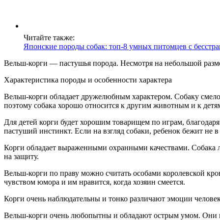
Читайте также:
Японские породы собак: топ-8 умных питомцев с бесст
Вельш-корги — пастушья порода. Несмотря на небольшой разме
Характеристика породы и особенности характера
Вельш-корги обладает дружелюбным характером. Собаку смело 
поэтому собака хорошо относится к другим животным и к детям.
Для детей корги будет хорошим товарищем по играм, благодаря
пастуший инстинкт. Если на взгляд собаки, ребенок бежит не в
Корги обладает выраженными охранными качествами. Собака лоя
на защиту.
Вельш-корги по праву можно считать особами королевской кров
чувством юмора и им нравится, когда хозяин смеется.
Корги очень наблюдательны и тонко различают эмоции человека.
Вельш-корги очень любопытны и обладают острым умом. Они ну