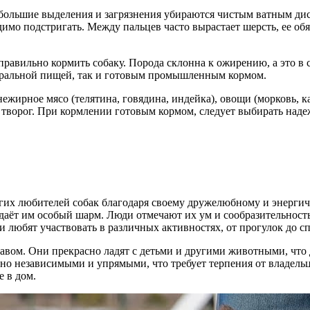
Небольшие выделения и загрязнения убираются чистым ватным д
димо подстригать. Между пальцев часто вырастает шерсть, ее об
 правильно кормить собаку. Порода склонна к ожирению, а это в
уральной пищей, так и готовым промышленным кормом.
ежирное мясо (телятина, говядина, индейка), овощи (морковь, к
 творог. При кормлении готовым кормом, следует выбирать наде
огих любителей собак благодаря своему дружелюбному и энергич
даёт им особый шарм. Люди отмечают их ум и сообразительност
 любят участвовать в различных активностях, от прогулок до 
вом. Они прекрасно ладят с детьми и другими животными, что
но независимыми и упрямыми, что требует терпения от владельц
е в дом.