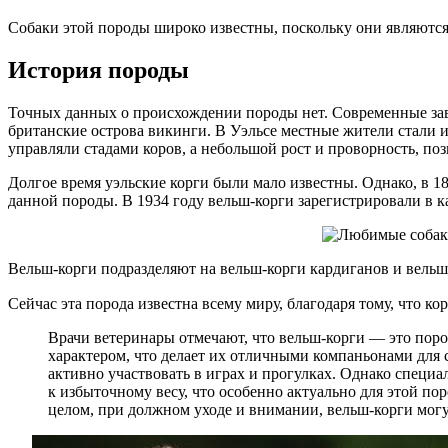
Собаки этой породы широко известны, поскольку они являют
История породы
Точных данных о происхождении породы нет. Современные заво
британские острова викинги. В Уэльсе местные жители стали и
управляли стадами коров, а небольшой рост и проворность, поз
Долгое время уэльские корги были мало известны. Однако, в 18
данной породы. В 1934 году вельш-корги зарегистрировали в к
Вельш-корги подразделяют на вельш-корги кардиганов и вельш
Сейчас эта порода известна всему миру, благодаря тому, что к
Врачи ветеринары отмечают, что вельш-корги — это по
характером, что делает их отличными компаньонами для 
активно участвовать в играх и прогулках. Однако специ
к избыточному весу, что особенно актуально для этой по
целом, при должном уходе и внимании, вельш-корги мог