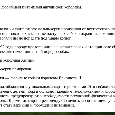
ся любимыми питомцами английской королевы.
дчики считают, что вельш-корги произошли от вестготского шп
спользовать их в качестве пастушьих собак и охранников жилища
воляли им не попадать под удары копыт.
92 году породу представили на выставке собак и это принесло е
ачестве самостоятельной породы собак.
-корги пемброков.
орги — любимые собаки королевы Елизаветы ⅠⅠ.
рода, обладающая уникальными характеристиками. Эти собаки о
семей с детьми. Корги обладают крепким телосложением и хоро
алисты предупреждают о необходимости регулярной физической а
роды. Кроме того, врачи рекомендуют следить за состоянием суст
ут стать верными и любящими питомцами.