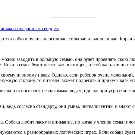
рашным и преданным сердцем
р эти собаки очень энергичные, сильные и выносливые. Корги я
можно заводить в большую семью, она будет проявлять свою лю
 Если в семье будет несколько питомцев, то собака отлично с н
 своему игривому нраву. Однако, если ребенок очень маленький,
 нужную сторону, то питомец может подбегать и прикусывать его
льно относится к незнакомым людям, однако при угрозе хозяину
и, ведь согласно стандарту, они умны, интеллигентны и знают 
 Собака любит ласку и внимание, но когда у членов семьи плохо
ждаются в разнообразных логических играх. Если собака будет с