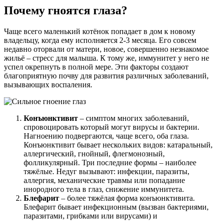
Почему гноятся глаза?
Чаще всего маленький котёнок попадает в дом к новому
владельцу, когда ему исполняется 2-3 месяца. Его совсем
недавно оторвали от матери, новое, совершенно незнакомое
жильё – стресс для малыша. К тому же, иммунитет у него не
успел окрепнуть в полной мере. Эти факторы создают
благоприятную почву для развития различных заболеваний,
вызывающих воспаления.
Конъюнктивит
– симптом многих заболеваний,
спровоцировать который могут вирусы и бактерии.
Нагноению подвергаются, чаще всего, оба глаза.
Конъюнктивит бывает нескольких видов: катаральный,
аллергический, гнойный, флегмонозный,
фолликулярный. Три последние формы – наиболее
тяжёлые. Недуг вызывают: инфекции, паразиты,
аллергия, механические травмы или попадание
инородного тела в глаз, снижение иммунитета.
Блефарит
– более тяжёлая форма конъюнктивита.
Блефарит бывает инфекционным (вызван бактериями,
паразитами, грибками или вирусами) и