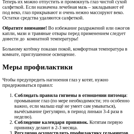
Теперь их можно отпустить и промокнуть глаз чистой сухой
салфеткой. Если назначена лечебная мазь – закладывают её
под веко, глаз прикрывают и очень нежно массируют веко.
Остатки средства удаляются салфеткой.
Обратите внимание!
Во избежание раздражений или ожогов
капли, мази и травяные отвары перед применением следует
довести до комнатной температуры!
Больному котёнку показан покой, комфортная температура в
комнате, приглушенное освещение.
Меры профилактики
Чтобы предупредить нагноения глаз у котят, нужно
придерживаться правил:
Соблюдать правила гигиены в отношении питомца
:
промывание глаз (по мере необходимости; это особенно
важно, если малыш ещё не умеет сам умываться),
вычёсывание (регулярно, в период линьки 3-4 раза в
неделю).
Соблюдение календаря прививок.
Котятам первую
прививку делают в 2-3 месяца.
Регулярно осуществлять профилактику гельминтов