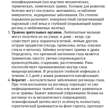
неинфекционным (последствие механических,
термических, химических травм). Толчком для развития
болезни могут послужить: авитаминоз, ослабление
иммунитета, эндокринные заболевания. По степени
поражения различают: поверхностный (затрагивающий
наружный слой века) и глубокий (поражающий корни
ресниц и мейбомиевые желёзы).
Травма зрительных органов.
Любопытные малыши
могут получить их на улице, и дома – везде, где
существует риск пораниться веткой, любым другим
острым предметом (гвоздь, проволока, ветка, осколки
стекла и металла). Забияки получают травмы в драке.
Определить, что причиной нагноения глаза является
травматизм, просто: увечья сопровождаются
кровоподтёками, ссадинами, рассечениями. Рана
поспособствует проникновению внутрь глаза
микроорганизмов. В результате гнойной инфекции в
течение 2-3 дней у кошек развивается панофтальмит.
Кератит
– воспалительное заболевание роговицы глаза.
При этом воспаление на роговицу переходит из уже
инфицированных тканей глаза или может развиваться
из-за травмы. Бывает язвенный (образование бельма на
роговице из-за механического повреждения),
эозинофильный (котята могут ослепнуть полностью),
герпетический (развивается на фоне герпеса, протекает