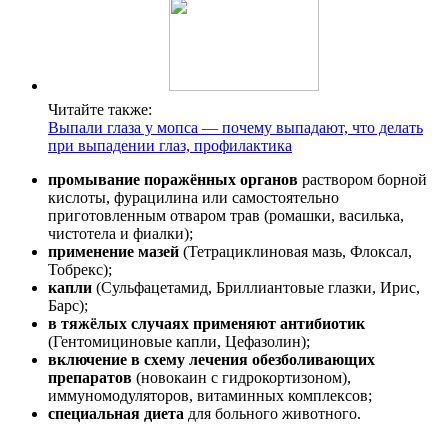
Читайте также:
Выпали глаза у мопса — почему выпадают, что делать
при выпадении глаз, профилактика
промывание поражённых органов
раствором борной
кислоты, фурацилина или самостоятельно
приготовленным отваром трав (ромашки, василька,
чистотела и фиалки);
применение мазей
(Тетрациклиновая мазь, Флоксал,
Тобрекс);
капли
(Сульфацетамид, Бриллиантовые глазки, Ирис,
Барс);
в тяжёлых случаях применяют антибиотик
(Гентомициновые капли, Цефазолин);
включение в схему лечения обезболивающих
препаратов
(новокаин с гидрокортизоном),
иммуномодуляторов, витаминных комплексов;
специальная диета
для больного животного.