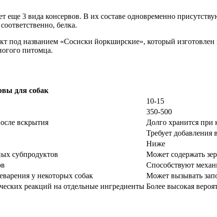
 еще 3 вида консервов. В их составе одновременно присутствую
соответственно, белка.
т под названием «Сосиски йоркширские», который изготовлен и
ногого питомца.
рвы для собак
10-15
350-500
после вскрытия
Долго хранится при 
Требует добавления 
Ниже
ных субпродуктов
Может содержать зе
ов
Способствуют механи
еварения у некоторых собак
Может вызывать зап
ических реакций на отдельные ингредиенты
Более высокая вероя