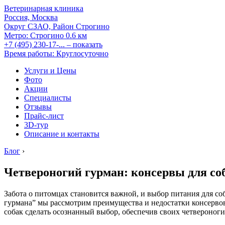
Ветеринарная клиника
Россия, Москва
Округ СЗАО, Район Строгино
Метро:
Строгино
0.6 км
+7 (495) 230-17-...
– показать
Время работы: Круглосуточно
Услуги и Цены
Фото
Акции
Специалисты
Отзывы
Прайс-лист
3D-тур
Описание и контакты
Блог
›
Четвероногий гурман: консервы для соб
Забота о питомцах становится важной, и выбор питания для соб
гурмана” мы рассмотрим преимущества и недостатки консервов
собак сделать осознанный выбор, обеспечив своих четвероноги