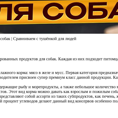
обак | Сравниваем с тушёнкой для людей
ованных продуктов для собак. Каждая из них подходит питомца
влажного корма: мясо в желе и мусс. Первая категория предназн
водителем присвоен супер премиум класс данной продукции. Как
содержащие рыбу и морепродукты, а также небольшое количество
ов. Этот вид корма можно давать как взрослым и пожилым соба
 представляют собой ассорти из таких субпродуктов, как печень,
ий процент углеводов делают данный вид консервов особенно п