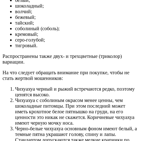
белый;
шоколадный;
волчий;
бежевый;
тайский;
соболиный (соболь);
кремовый;
серо-голубой;
тигровый.
Распространены также двух- и трехцветные (триколор)
вариации.
На что следует обращать внимание при покупке, чтобы не
стать жертвой мошенников:
Чихуахуа черный и рыжий встречаются редко, поэтому
ценятся высоко.
Чихуахуа с соболиным окрасом менее ценны, чем
шоколадные питомцы. При этом последний может
иметь крохотное белое пятнышко на груди, на его
ценности это никак не скажется. Коричневые чихуахуа
имеют черную мочку носа.
Черно-белые чихуахуа основным фоном имеют белый, а
темные пятна украшают голову, спину и лапы.
Стандартом допускаются также мелкие крапинки по