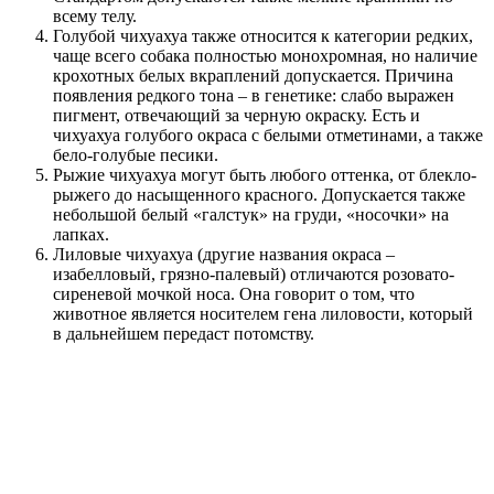
всему телу.
Голубой чихуахуа также относится к категории редких,
чаще всего собака полностью монохромная, но наличие
крохотных белых вкраплений допускается. Причина
появления редкого тона – в генетике: слабо выражен
пигмент, отвечающий за черную окраску. Есть и
чихуахуа голубого окраса с белыми отметинами, а также
бело-голубые песики.
Рыжие чихуахуа могут быть любого оттенка, от блекло-
рыжего до насыщенного красного. Допускается также
небольшой белый «галстук» на груди, «носочки» на
лапках.
Лиловые чихуахуа (другие названия окраса –
изабелловый, грязно-палевый) отличаются розовато-
сиреневой мочкой носа. Она говорит о том, что
животное является носителем гена лиловости, который
в дальнейшем передаст потомству.