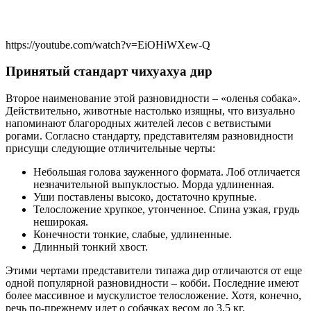
https://youtube.com/watch?v=EiOHiWXew-Q
Принятый стандарт чихуахуа дир
Второе наименование этой разновидности – «оленья собака».
Действительно, животные настолько изящны, что визуально
напоминают благородных жителей лесов с ветвистыми
рогами. Согласно стандарту, представителям разновидности
присущи следующие отличительные черты:
Небольшая голова зауженного формата. Лоб отличается
незначительной выпуклостью. Морда удлиненная.
Уши поставлены высоко, достаточно крупные.
Телосложение хрупкое, утонченное. Спина узкая, грудь
неширокая.
Конечности тонкие, слабые, удлиненные.
Длинный тонкий хвост.
Этими чертами представители типажа дир отличаются от еще
одной популярной разновидности – кобби. Последние имеют
более массивное и мускулистое телосложение. Хотя, конечно,
речь по-прежнему идет о собачках весом до 3,5 кг.