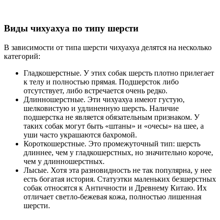
Виды чихуахуа по типу шерсти
В зависимости от типа шерсти чихуахуа делятся на несколько
категорий:
Гладкошерстные. У этих собак шерсть плотно прилегает
к телу и полностью прямая. Подшерсток либо
отсутствует, либо встречается очень редко.
Длинношерстные. Эти чихуахуа имеют густую,
шелковистую и удлиненную шерсть. Наличие
подшерстка не является обязательным признаком. У
таких собак могут быть «штаны» и «очесы» на шее, а
уши часто украшаются бахромой.
Короткошерстные. Это промежуточный тип: шерсть
длиннее, чем у гладкошерстных, но значительно короче,
чем у длинношерстных.
Лысые. Хотя эта разновидность не так популярна, у нее
есть богатая история. Статуэтки маленьких безшерстных
собак относятся к Античности и Древнему Китаю. Их
отличает светло-бежевая кожа, полностью лишенная
шерсти.