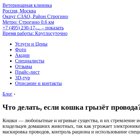
Ветеринарная клиника
Россия, Москва
Округ СЗАО, Район Строгино
Метро:
Строгино
0.6 км
+7 (495) 230-17-...
– показать
Время работы: Круглосуточно
Услуги и Цены
Фото
Акции
Специалисты
Отзывы
Прайс-лист
3D-тур
Описание и контакты
Блог
›
Что делать, если кошка грызёт провода
Кошки — любопытные и игривые существа, и их стремление ис
владельцев домашних животных, так как угрожает электронике
маскировка проводов, контроль рациона и использование спец