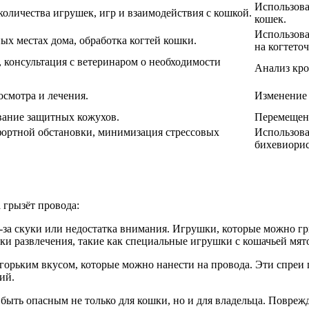
Использова
количества игрушек, игр и взаимодействия с кошкой.
кошек.
Использова
ных местах дома, обработка когтей кошки.
на когтеточ
 консультация с ветеринаром о необходимости
Анализ кро
осмотра и лечения.
Изменение 
вание защитных кожухов.
Перемещени
фортной обстановки, минимизация стрессовых
Использова
бихевиорис
 грызёт провода:
з-за скуки или недостатка внимания. Игрушки, которые можно гр
и развлечения, такие как специальные игрушки с кошачьей мят
горьким вкусом, которые можно нанести на провода. Эти спреи 
ий.
 быть опасным не только для кошки, но и для владельца. Повре