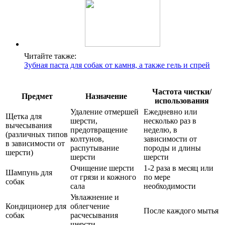
Читайте также:
Зубная паста для собак от камня, а также гель и спрей
Частота чистки/
Предмет
Назначение
использования
Удаление отмершей
Ежедневно или
Щетка для
шерсти,
несколько раз в
вычесывания
предотвращение
неделю, в
(различных типов
колтунов,
зависимости от
в зависимости от
распутывание
породы и длины
шерсти)
шерсти
шерсти
Очищение шерсти
1-2 раза в месяц или
Шампунь для
от грязи и кожного
по мере
собак
сала
необходимости
Увлажнение и
Кондиционер для
облегчение
После каждого мытья
собак
расчесывания
шерсти