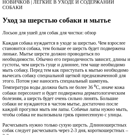
НОВИЧКОВ | ЛЕГКИЕ В УХОДЕ И СОДЕРЖАНИИ
СОБАКИ
Уход за шерстью собаки и мытье
Лосьон для ушей для собак для чистки: обзор
Каждая собака нуждается в уходе за шерстью. Чем взрослее
становится собака, тем больше ее шерсть будет подвержена
линьке. Мытье шерсти должно проводиться по
необходимости. Обычно его периодичность зависит, длины и
густоты, чем шерсть гуще и длиннее, тем чаще необходимо
мыть собаку. Перед тем как приступать к мытью необходимо
вычесать собаку специальной щеткой предназначенной для
этого. Потом уже наносить специальный шампунь.
Температура воды должна быть не более 36 ⁰С, иначе кожа
собаки пересохнет и будет подвержена дерматологическим
болезням, а шерсть будет очень сильно линять. Большие
собаки не нуждаются в частом мытье, достаточно после
каждой прогулки мыть им лапы. Собачьи лапы нужно мыть,
чтобы собака не вылизывала грязь принесенную с улицы.
Расчесывать нужно только сухую шерсть. Длинношерстных
собак следует расчесывать через 2-3 дня, короткошерстных –