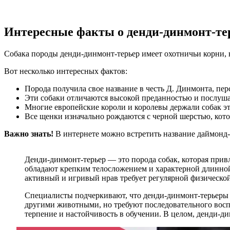
Интересные факты о денди-динмонт-те
Собака породы денди-динмонт-терьер имеет охотничьи корни, н
Вот несколько интересных фактов:
Порода получила свое название в честь Д. Динмонта, пе
Эти собаки отличаются высокой преданностью и послуша
Многие европейские короли и королевы держали собак э
Все щенки изначально рождаются с черной шерстью, котор
Важно знать!
В интернете можно встретить название даймонд-д
Денди-динмонт-терьер — это порода собак, которая при
обладают крепким телосложением и характерной длинной
активный и игривый нрав требует регулярной физическо
Специалисты подчеркивают, что денди-динмонт-терьеры 
другими животными, но требуют последовательного воспи
терпение и настойчивость в обучении. В целом, денди-ди