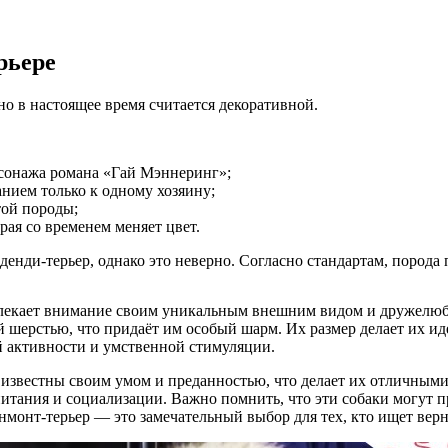
рьере
о в настоящее время считается декоративной.
рсонажа романа «Гай Мэннеринг»;
нием только к одному хозяину;
той породы;
ая со временем меняет цвет.
енди-терьер, однако это неверно. Согласно стандартам, порода
влекает внимание своим уникальным внешним видом и дружелюб
 шерстью, что придаёт им особый шарм. Их размер делает их ид
й активности и умственной стимуляции.
известны своим умом и преданностью, что делает их отличным
тания и социализации. Важно помнить, что эти собаки могут пр
нмонт-терьер — это замечательный выбор для тех, кто ищет верн