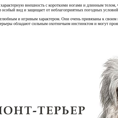
характерную внешность с короткими ногами и длинным телом, ч
 им особый вид и защищает от неблагоприятных погодных условий
желюбным и игривым характером. Они очень привязаны к своим
рьеры обладают сильным охотничьим инстинктом и могут проявл