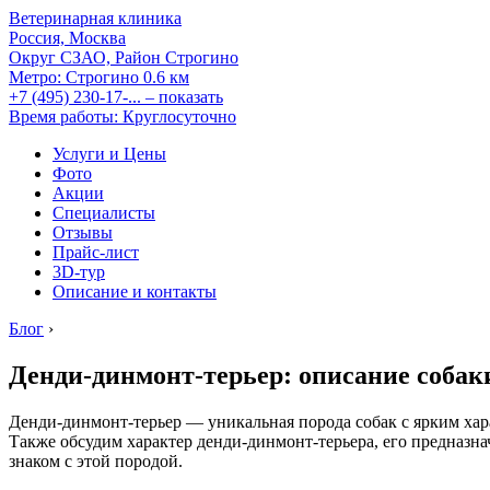
Ветеринарная клиника
Россия, Москва
Округ СЗАО, Район Строгино
Метро:
Строгино
0.6 км
+7 (495) 230-17-...
– показать
Время работы: Круглосуточно
Услуги и Цены
Фото
Акции
Специалисты
Отзывы
Прайс-лист
3D-тур
Описание и контакты
Блог
›
Денди-динмонт-терьер: описание собак
Денди-динмонт-терьер — уникальная порода собак с ярким хар
Также обсудим характер денди-динмонт-терьера, его предназна
знаком с этой породой.