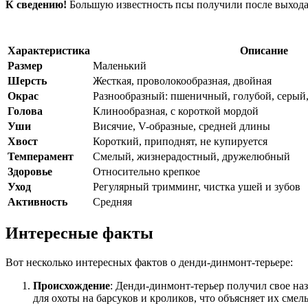
К сведению!
Большую известность псы получили после выхода в
Характеристика
Описание
Размер
Маленький
Шерсть
Жесткая, проволокообразная, двойная
Окрас
Разнообразный: пшеничный, голубой, серый,
Голова
Клинообразная, с короткой мордой
Уши
Висячие, V-образные, средней длины
Хвост
Короткий, приподнят, не купируется
Темперамент
Смелый, жизнерадостный, дружелюбный
Здоровье
Относительно крепкое
Уход
Регулярный тримминг, чистка ушей и зубов
Активность
Средняя
Интересные факты
Вот несколько интересных фактов о денди-динмонт-терьере:
Происхождение
: Денди-динмонт-терьер получил свое на
для охоты на барсуков и кроликов, что объясняет их сме