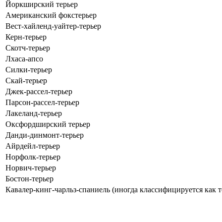
Йоркширский терьер
Американский фокстерьер
Вест-хайленд-уайтер-терьер
Керн-терьер
Скотч-терьер
Лхаса-апсо
Силки-терьер
Скай-терьер
Джек-рассел-терьер
Парсон-рассел-терьер
Лакеланд-терьер
Оксфордширский терьер
Данди-динмонт-терьер
Айрдейл-терьер
Норфолк-терьер
Норвич-терьер
Бостон-терьер
Кавалер-кинг-чарльз-спаниель (иногда классифицируется как т