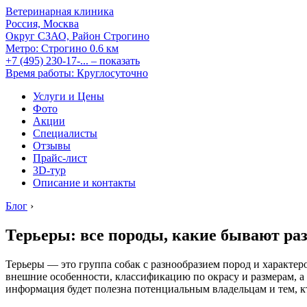
Ветеринарная клиника
Россия, Москва
Округ СЗАО, Район Строгино
Метро:
Строгино
0.6 км
+7 (495) 230-17-...
– показать
Время работы: Круглосуточно
Услуги и Цены
Фото
Акции
Специалисты
Отзывы
Прайс-лист
3D-тур
Описание и контакты
Блог
›
Терьеры: все породы, какие бывают ра
Терьеры — это группа собак с разнообразием пород и характер
внешние особенности, классификацию по окрасу и размерам, а 
информация будет полезна потенциальным владельцам и тем, к