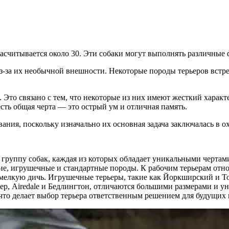
насчитывается около 30. Эти собаки могут выполнять различные
-за их необычной внешности. Некоторые породы терьеров встреч
 Это связано с тем, что некоторые из них имеют жесткий характе
сть общая черта — это острый ум и отличная память.
ния, поскольку изначально их основная задача заключалась в о
группу собак, каждая из которых обладает уникальными чертами
ие, игрушечные и стандартные породы. К рабочим терьерам относ
а мелкую дичь. Игрушечные терьеры, такие как Йоркширский и Т
, Аiredale и Бедлингтон, отличаются большими размерами и ун
 что делает выбор терьера ответственным решением для будущих 