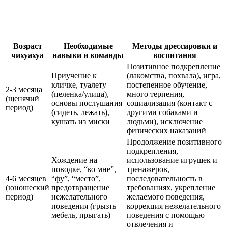
Возраст
Необходимые
Методы дрессировки и
чихуахуа
навыки и команды
воспитания
Позитивное подкрепление
Приучение к
(лакомства, похвала), игра,
кличке, туалету
постепенное обучение,
2-3 месяца
(пеленка/улица),
много терпения,
(щенячий
основы послушания
социализация (контакт с
период)
(сидеть, лежать),
другими собаками и
кушать из миски
людьми), исключение
физических наказаний
Продолжение позитивного
подкрепления,
Хождение на
использование игрушек и
поводке, “ко мне”,
тренажеров,
4-6 месяцев
“фу”, “место”,
последовательность в
(юношеский
предотвращение
требованиях, укрепление
период)
нежелательного
желаемого поведения,
поведения (грызть
коррекция нежелательного
мебель, прыгать)
поведения с помощью
отвлечения и