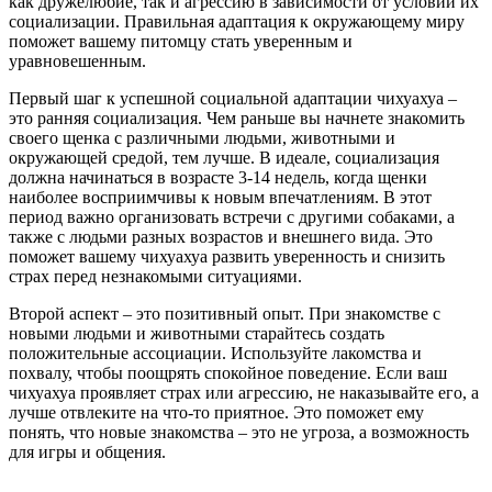
как дружелюбие, так и агрессию в зависимости от условий их
социализации. Правильная адаптация к окружающему миру
поможет вашему питомцу стать уверенным и
уравновешенным.
Первый шаг к успешной социальной адаптации чихуахуа –
это ранняя социализация. Чем раньше вы начнете знакомить
своего щенка с различными людьми, животными и
окружающей средой, тем лучше. В идеале, социализация
должна начинаться в возрасте 3-14 недель, когда щенки
наиболее восприимчивы к новым впечатлениям. В этот
период важно организовать встречи с другими собаками, а
также с людьми разных возрастов и внешнего вида. Это
поможет вашему чихуахуа развить уверенность и снизить
страх перед незнакомыми ситуациями.
Второй аспект – это позитивный опыт. При знакомстве с
новыми людьми и животными старайтесь создать
положительные ассоциации. Используйте лакомства и
похвалу, чтобы поощрять спокойное поведение. Если ваш
чихуахуа проявляет страх или агрессию, не наказывайте его, а
лучше отвлеките на что-то приятное. Это поможет ему
понять, что новые знакомства – это не угроза, а возможность
для игры и общения.