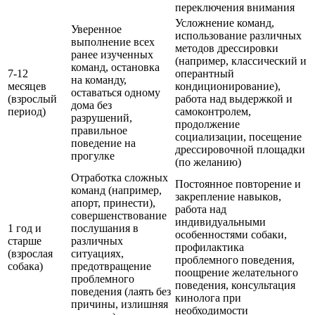
переключения внимания
Усложнение команд,
Уверенное
использование различных
выполнение всех
методов дрессировки
ранее изученных
(например, классический и
команд, остановка
7-12
оперантный
на команду,
месяцев
кондиционирование),
оставаться одному
(взрослый
работа над выдержкой и
дома без
период)
самоконтролем,
разрушений,
продолжение
правильное
социализации, посещение
поведение на
дрессировочной площадки
прогулке
(по желанию)
Отработка сложных
Постоянное повторение и
команд (например,
закрепление навыков,
апорт, принести),
работа над
совершенствование
индивидуальными
1 год и
послушания в
особенностями собаки,
старше
различных
профилактика
(взрослая
ситуациях,
проблемного поведения,
собака)
предотвращение
поощрение желательного
проблемного
поведения, консультация
поведения (лаять без
кинолога при
причины, излишняя
необходимости