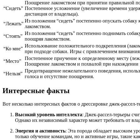
Поощрение лакомством при принятии правильной п
“Сидеть”
Постепенное усложнение (увеличение времени удер
дистанция от владельца).
Из положения “сидеть” постепенно опускать собаку 
“Лежать”
лакомством.
Из положения “сидеть” постепенно поднимать собаку
“Стоять”
поощряя лакомством.
Использование положительного подкрепления (лаком
“Ко мне”
при подходе собаки. Игры с привлечением внимания
Постепенное приучение к определенному месту (лежа
“Место”
Поощрение лакомством и похвалой при нахождении н
Предотвращение нежелательного поведения, использ
“Нельзя”
голоса и отсутствие поощрения.
Интересные факты
Вот несколько интересных фактов о дрессировке джек-рассел-т
Высокий уровень интеллекта
: Джек-рассел-терьеры сч
Однако их независимый характер может требовать от вла
Энергия и активность
: Эта порода обладает высоким ур
только обучение командам, но и активные игры, такие ка