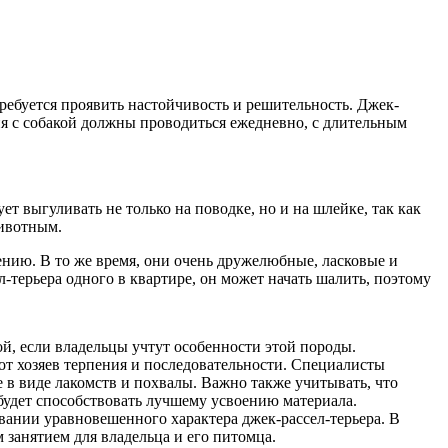
ребуется проявить настойчивость и решительность. Джек-
ия с собакой должны проводиться ежедневно, с длительным
т выгуливать не только на поводке, но и на шлейке, так как
животным.
нию. В то же время, они очень дружелюбные, ласковые и
л-терьера одного в квартире, он может начать шалить, поэтому
й, если владельцы учтут особенности этой породы.
от хозяев терпения и последовательности. Специалисты
 в виде лакомств и похвалы. Важно также учитывать, что
будет способствовать лучшему усвоению материала.
ании уравновешенного характера джек-рассел-терьера. В
 занятием для владельца и его питомца.