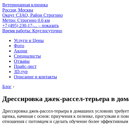
Ветеринарная клиника
Россия, Москва
Округ СЗАО, Район Строгино
Метро:
Строгино
0.6 км
+7 (495) 230-17-...
– показать
Время работы: Круглосуточно
Услуги и Цены
Фото
Акции
Специалисты
Отзывы
Прайс-лист
3D-тур
Описание и контакты
Блог
›
Дрессировка джек-рассел-терьера в до
Дрессировка джек-рассел-терьера в домашних условиях требует
щенка, начиная с основ: приучения к пеленке, прогулкам и по
отношения с питомцем и сделать обучение более эффективным 