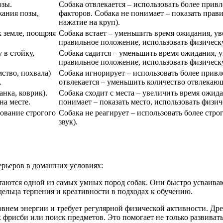
озы.
Собака отвлекается – использовать более прив
жания позы,
факторов. Собака не понимает – показать прав
нажатие на круп).
к земле, поощряя
Собака встает – уменьшить время ожидания, ув
правильное положение, использовать физическ
 в стойку,
Собака садится – уменьшить время ожидания, у
правильное положение, использовать физическ
ство, похвала)
Собака игнорирует – использовать более привл
.
отвлекается – уменьшить количество отвлекаю
нка, коврик).
Собака сходит с места – увеличить время ожид
а месте.
понимает – показать место, использовать физич
ование строгого
Собака не реагирует – использовать более стро
звук).
ерьеров в домашних условиях:
итаются одной из самых умных пород собак. Они быстро усваива
дельца терпения и креативности в подходах к обучению.
овнем энергии и требует регулярной физической активности. Др
к фрисби или поиск предметов. Это помогает не только развива