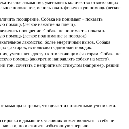
лекательное лакомство, уменьшить количество отвлекающих
ильное положение, использовать физическую помощь (легкое
еличить поощрение. Собака не понимает – показать
ую помощь (легкое нажатие на плечи).
величить поощрение. Собака не понимает – показать
ую помощь (легкое поднимание за поводок).
екательное лакомство, более энергичный вызов. Собака
щих факторов, использовать длинный поводок.
ания, уменьшить доступ к отвлекающим факторам. Собака не
ескую помощь (аккуратно направлять собаку на место).
гий тон, сочетать с неприятным стимулом (например, резкий
ют команды и трюки, что делает их отличными учениками.
ессировка в домашних условиях может включать в себя не
ть навыки, но и сжигать избыточную энергию.