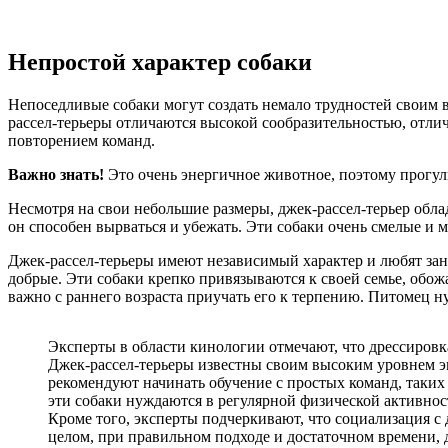
Непростой характер собаки
Непоседливые собаки могут создать немало трудностей своим в
рассел-терьеры отличаются высокой сообразительностью, отли
повторением команд.
Важно знать!
Это очень энергичное животное, поэтому прогулки
Несмотря на свои небольшие размеры, джек-рассел-терьер облад
он способен вырваться и убежать. Эти собаки очень смелые и
Джек-рассел-терьеры имеют независимый характер и любят за
добрые. Эти собаки крепко привязываются к своей семье, обожа
важно с раннего возраста приучать его к терпению. Питомец н
Эксперты в области кинологии отмечают, что дрессировк
Джек-рассел-терьеры известны своим высоким уровнем эн
рекомендуют начинать обучение с простых команд, таких 
эти собаки нуждаются в регулярной физической активнос
Кроме того, эксперты подчеркивают, что социализация 
целом, при правильном подходе и достаточном времени, 