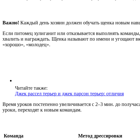
Важно!
Каждый день хозяин должен обучать щенка новым навык
Если питомец хулиганит или отказывается выполнять команды, 
хвалить и награждать. Щенка называют по имени и угощают вк
«хорошо», «молодец».
Читайте также:
Джек рассел терьер и джек парсон терьер: отличия
Время уроков постепенно увеличивается с 2–3 мин. до получас
уроки, переходят к новым командам.
Команда
Метод дрессировки