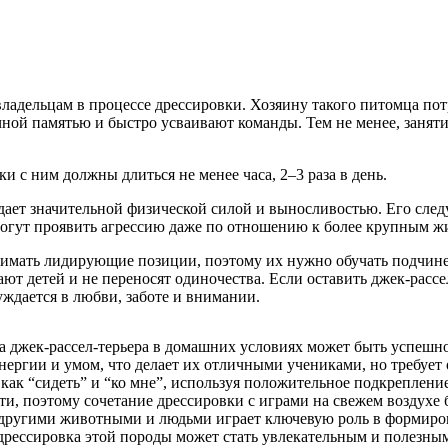
ладельцам в процессе дрессировки. Хозяину такого питомца пот
чной памятью и быстро усваивают команды. Тем не менее, занят
 с ним должны длиться не менее часа, 2–3 раза в день.
ает значительной физической силой и выносливостью. Его следуе
 могут проявить агрессию даже по отношению к более крупным 
нимать лидирующие позиции, поэтому их нужно обучать подчине
ют детей и не переносят одиночества. Если оставить джек-рассе
уждается в любви, заботе и внимании.
а джек-рассел-терьера в домашних условиях может быть успешно
ергии и умом, что делает их отличными учениками, но требует 
как “сидеть” и “ко мне”, используя положительное подкрепление
ти, поэтому сочетание дрессировки с играми на свежем воздухе 
с другими животными и людьми играет ключевую роль в формиров
дрессировка этой породы может стать увлекательным и полезным