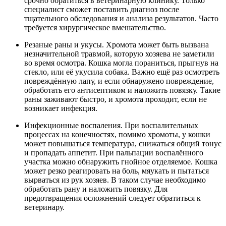
срочно обратиться в ветеринарную клинику. Только
специалист сможет поставить диагноз после
тщательного обследования и анализа результатов. Часто
требуется хирургическое вмешательство.
Резаные раны и укусы. Хромота может быть вызвана
незначительной травмой, которую хозяева не заметили
во время осмотра. Кошка могла пораниться, прыгнув на
стекло, или её укусила собака. Важно ещё раз осмотреть
повреждённую лапу, и если обнаружено повреждение,
обработать его антисептиком и наложить повязку. Такие
раны заживают быстро, и хромота проходит, если не
возникает инфекция.
Инфекционные воспаления. При воспалительных
процессах на конечностях, помимо хромоты, у кошки
может повышаться температура, снижаться общий тонус
и пропадать аппетит. При пальпации воспалённого
участка можно обнаружить гнойное отделяемое. Кошка
может резко реагировать на боль, мяукать и пытаться
вырваться из рук хозяев. В таком случае необходимо
обработать рану и наложить повязку. Для
предотвращения осложнений следует обратиться к
ветеринару.