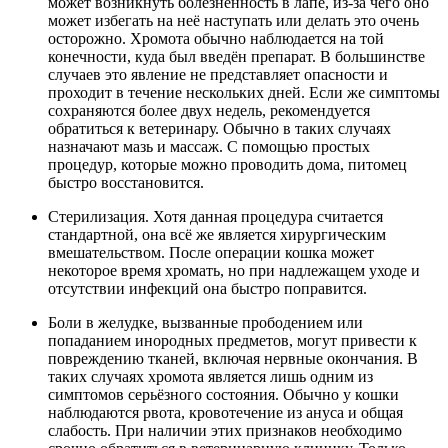
может возникнуть болезненность в лапе, из-за чего оно
может избегать на неё наступать или делать это очень
осторожно. Хромота обычно наблюдается на той
конечности, куда был введён препарат. В большинстве
случаев это явление не представляет опасности и
проходит в течение нескольких дней. Если же симптомы
сохраняются более двух недель, рекомендуется
обратиться к ветеринару. Обычно в таких случаях
назначают мазь и массаж. С помощью простых
процедур, которые можно проводить дома, питомец
быстро восстановится.
Стерилизация. Хотя данная процедура считается
стандартной, она всё же является хирургическим
вмешательством. После операции кошка может
некоторое время хромать, но при надлежащем уходе и
отсутствии инфекций она быстро поправится.
Боли в желудке, вызванные прободением или
попаданием инородных предметов, могут привести к
повреждению тканей, включая нервные окончания. В
таких случаях хромота является лишь одним из
симптомов серьёзного состояния. Обычно у кошки
наблюдаются рвота, кровотечение из ануса и общая
слабость. При наличии этих признаков необходимо