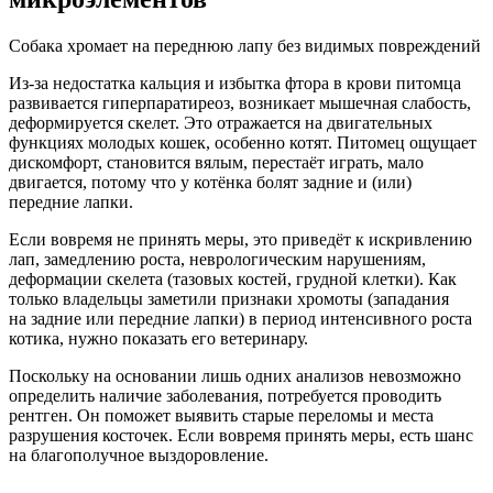
Собака хромает на переднюю лапу без видимых повреждений
Из-за недостатка кальция и избытка фтора в крови питомца
развивается гиперпаратиреоз, возникает мышечная слабость,
деформируется скелет. Это отражается на двигательных
функциях молодых кошек, особенно котят. Питомец ощущает
дискомфорт, становится вялым, перестаёт играть, мало
двигается, потому что у котёнка болят задние и (или)
передние лапки.
Если вовремя не принять меры, это приведёт к искривлению
лап, замедлению роста, неврологическим нарушениям,
деформации скелета (тазовых костей, грудной клетки). Как
только владельцы заметили признаки хромоты (западания
на задние или передние лапки) в период интенсивного роста
котика, нужно показать его ветеринару.
Поскольку на основании лишь одних анализов невозможно
определить наличие заболевания, потребуется проводить
рентген. Он поможет выявить старые переломы и места
разрушения косточек. Если вовремя принять меры, есть шанс
на благополучное выздоровление.