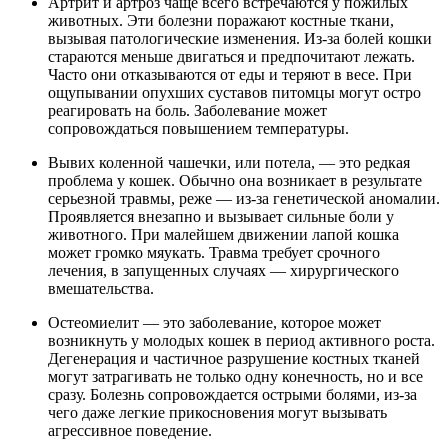
Артрит и артроз чаще всего встречаются у пожилых
животных. Эти болезни поражают костные ткани,
вызывая патологические изменения. Из-за болей кошки
стараются меньше двигаться и предпочитают лежать.
Часто они отказываются от еды и теряют в весе. При
ощупывании опухших суставов питомцы могут остро
реагировать на боль. Заболевание может
сопровождаться повышением температуры.
Вывих коленной чашечки, или потела, — это редкая
проблема у кошек. Обычно она возникает в результате
серьезной травмы, реже — из-за генетической аномалии.
Проявляется внезапно и вызывает сильные боли у
животного. При малейшем движении лапой кошка
может громко мяукать. Травма требует срочного
лечения, в запущенных случаях — хирургического
вмешательства.
Остеомиелит — это заболевание, которое может
возникнуть у молодых кошек в период активного роста.
Дегенерация и частичное разрушение костных тканей
могут затрагивать не только одну конечность, но и все
сразу. Болезнь сопровождается острыми болями, из-за
чего даже легкие прикосновения могут вызывать
агрессивное поведение.