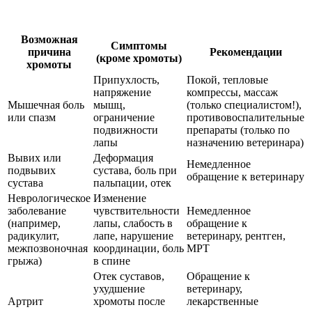
Возможная
Симптомы
причина
Рекомендации
(кроме хромоты)
хромоты
Припухлость,
Покой, тепловые
напряжение
компрессы, массаж
Мышечная боль
мышц,
(только специалистом!),
или спазм
ограничение
противовоспалительные
подвижности
препараты (только по
лапы
назначению ветеринара)
Вывих или
Деформация
Немедленное
подвывих
сустава, боль при
обращение к ветеринару
сустава
пальпации, отек
Неврологическое
Изменение
заболевание
чувствительности
Немедленное
(например,
лапы, слабость в
обращение к
радикулит,
лапе, нарушение
ветеринару, рентген,
межпозвоночная
координации, боль
МРТ
грыжа)
в спине
Отек суставов,
Обращение к
ухудшение
ветеринару,
Артрит
хромоты после
лекарственные